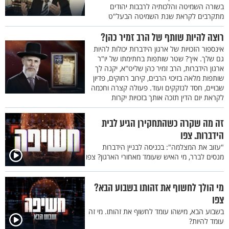
בשורה השמיטה והלכותיה לרבבות יהודים
מתקרבים לקראת שנת השמיטה הבעל"ט
רוצה להיות שותף של הרב זמיר כהן?
אינספור הזכויות של ארגון הידברות יכולות להיות
גם שלך. איך? שטר שותפות בחתימתו של יו"ר
ארגון הידברות, הרב זמיר כהן שליט"א, יקנה לך
שותפות מלאה בזיכוי הרבים, קירוב רחוקים, פדיון
שבויים, חסד לנזקקים ועוד. פעולה קצרה וחכמה
לקראת יום הדין תזכה אותך בזכויות יקרות
זה מה שקרה כשהתחקירן הגיע לבית
הידברות. צפו
"עזוב את המצלמה": בכניסה לבניין הידברות
מנסים לברר, מי האיש שעומד מאחורי הארגון? צפו
מי הולך לחשוף את זהותו בשבוע הבא?
צפו
בשבוע הבא, מישהו עומד לחשוף את זהותו. מי זה
עומד להיות?