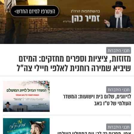
תכני הידברות
מזוזות, ציציות וספרים מחזקים: המיזם
שיביא שמירה רוחנית לאלפי חיילי צה"ל
תכני הידברות
לזיווגים, שלום בית וישועות: המשדר
העולמי של ט"ו באב
תכני הידברות
אחי, מחכים רק לך: יום התפילין העולמי