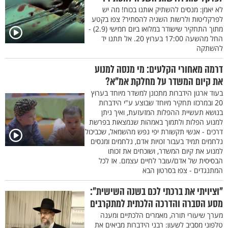
לא יאמן: מנסים להשתיק אותנו בכוח! מה יש
לפרקליטות ולרשות השניה להסתיר? צפו בקטע
מתוך התחקיר שישודר במלואו ביום חמישי (2.9) -
החל מהשעה 17:00 בערוץ 20. אל תתנו יד
להשתקה
דרמה מאחורי הקלעים: מי מנסה למנוע
את קיום המשדר על מחלקת אמ"א?
בעוד ארגון הידברות מתכונן למשדר מיוחד בערוץ
20 ובמרכזו תחקיר מיוחד שבוצע ע"י הידברות
בנושא תעשיית ההפלות המזעזעת, ואיך ניתן
למנוע הפלות ולתמוך באמהות שנמצאות בפרשת
דרכים - אנשי תקשורת יפי נפש מהשמאל, שכביכול
נלחמים תמיד בעבור זכויות אדם, נלחמים ומנסים
למנוע את קיום המשדר, ושוכחים את זכותו
הבסיסית של אדם/עובר לחיים עצמם. אז לכל
המתנגדים - צפו בסרטון הבא
"וציויתי את ברכתי לכם בשנה השישית":
מסע הסברה והדרכה הלכתית למתקרבים
מערך שיעורי תורה, מאמרים הלכתיים ומענה
טלפוני מסביב לשעון: רבני הידברות מביאים את