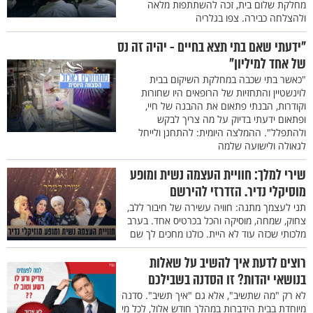
מחלקת שלום בית, זכה להשתתפות מלאה
ולהצלחה כבירה. צפו בגלריה
"ידעתי שאם בתי תצא בחיים - יהיה זה נס
של אחד למיליון"
"כאשר בתי שכבה במחלקת השיקום בבית
לוינשטיין והתחזיות של הרופאים היו שחורות
וקודרות, הבנתי פתאום את ההבנה של חיי,
ופתאום ידעתי בדיוק על מה צריך לבקש
ולהתפלל". ההמלצה היומית: להתחנן ולייחל
לגאולה ולישועה שלמה
שירי למלך: חוויית העצמה נשית ומופע
מוסיקלי נדיר. הזדרזי להירשם
תני לעצמך מתנה: חוויה עשירה של חיבור ללב,
צחוק, שמחה, מוסיקה והכל בכרטיס אחד. בערב
מלכותי שכזה עוד לא היית. כולנו מחכים לך שם
רוצים לדעת איך להשיב על שאלות
בנושאי יהדות? זו הסדנה בשבילכם
לא רק "מה שתשיב", אלא גם "איך תשיב". סדנה
מיוחדת בבית הידברות במהלך חודש אלול, לכל מי