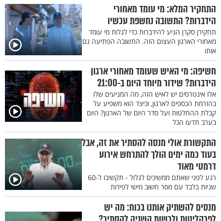
התחקיר המלא: מי עומד מאחורי
הידברות? התשובה נחשפת עכשיו
תחקירן סקרן הגיע להידברות כדי לגלות מי עומד
מאחורי הארגון העצום הזה. התשובה הפתיעה גם
אותו
חשיפה: מי האיש שעומד מאחורי ארגון
הידברות? שידור מיוחד היום ב-21:00
אלו אינטרסים יש לאיש הזה, מה המניעים שלו
בהזרמת הכספים לארגון, וכיצד הוא משפיע על
קבלת ההחלטות ועל סדר היום של הארגון? היום
בערב תדעו הכל
התקשורת אולי מנסה להסתיר את זה, אבל
בעוד כמה ימים הולך להתרחש אירוע
דרמטי מאוד
רגע לפני שאתם ממשיכים לגלול - תקשיבו ל-60
שניות בלבד עם מסר חשוב מישי לפידות
מנסים להשתיק אותנו בכוח: מה יש
לפרקליטות ולרשות השניה להסתיר?