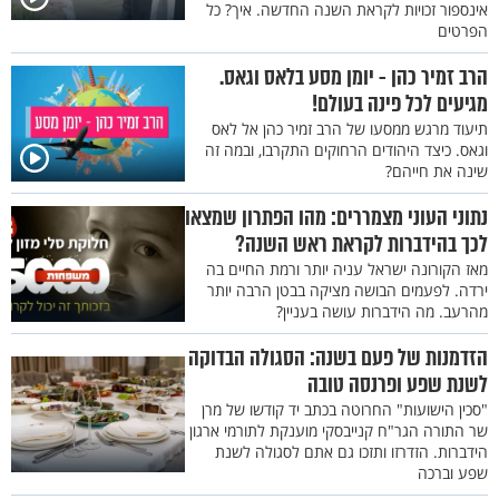
אינספור זכויות לקראת השנה החדשה. איך? כל
הפרטים
הרב זמיר כהן - יומן מסע בלאס וגאס.
מגיעים לכל פינה בעולם!
תיעוד מרגש ממסעו של הרב זמיר כהן אל לאס
וגאס. כיצד היהודים הרחוקים התקרבו, ובמה זה
שינה את חייהם?
נתוני העוני מצמררים: מהו הפתרון שמצאו
לכך בהידברות לקראת ראש השנה?
מאז הקורונה ישראל עניה יותר ורמת החיים בה
ירדה. לפעמים הבושה מציקה בבטן הרבה יותר
מהרעב. מה הידברות עושה בעניין?
הזדמנות של פעם בשנה: הסגולה הבדוקה
לשנת שפע ופרנסה טובה
"סכין הישועות" החרוטה בכתב יד קודשו של מרן
שר התורה הגר"ח קנייבסקי מוענקת לתורמי ארגון
הידברות. הזדרזו ותזכו גם אתם לסגולה לשנת
שפע וברכה