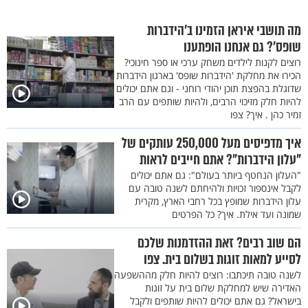
מה תושבי איראן הזמינו ב’הידברות
שופס’? גם אנחנו הופתענו
רוצים לקנות לילדים משחק ערכי או ספר חינוכי?
הכירו את מחלקת 'הידברות שופס' בארגון הידברות
שדוגלת בהפצת תוכן יהודי רוחני - וגם אתם יכולים
להיות חלק מזיכוי הרבים, ולהיות שותפים עם הרב
זמיר כהן . איך? צפו
איך מדפיסים מעל 250,000 עותקים של
"עלון הידברות"? אתם חייבים לראות
"העלון הנחטף ביותר בעולם": גם אתם יכולים
לקבל אינספור זכויות ולהיחתם לשנה טובה עם
עלון הידברות שמופץ בכל רחבי הארץ, מקרית
שמונה ועד אילת. איך? כל הפרטים
הם שוב רבים? זאת ההזדמנות שלכם
לסייע למאות זוגות בשלום בית. צפו
לשנה טובה תיכתבו: רוצים להיות חלק מההשפעה
האדירה שיש למחלקת שלום בית על זוגות
בישראל? גם אתם יכולים להיות שותפים ולקבל