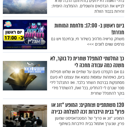
גדולי האומה היו ידועים בזהירותם הרבה שלא
לבייש את הנדכאים והשפלים. ההמלצה היומית:
זהירות בכבוד הזולת
ביום ראשון ב- 17:00: מלחמת המוחות
חוזרת!
משחק טריוויה מלהיב בשידור חי, ובחינם! ויש גם
פרסים שווים לזוכים >>>
כך החלטתי להתפלל שחרית כל בוקר, לא
משנה כמה עבודה מחכה לי
גם אם הקפדנו פעם על שתיים או שלוש תפילות
ביום, כאימהות עמוסות נמצא את עצמנו לא פעם
מסתפקות בברכות השחר בלבד. ואז התגלגל לידי
ספר שגרם לי להחליט, בכל זאת, להשתדל מידי
בוקר להתפלל שחרית
120 משתתפים וצוחקים: המופע "זוג או
פרץ" בבית הידברות זכה להצלחה כבירה
המופע "זוג או פרץ" של הסטנדאפיסט שמעון
פרץ, שנערך אתמול בבית הידברות בשיתוף