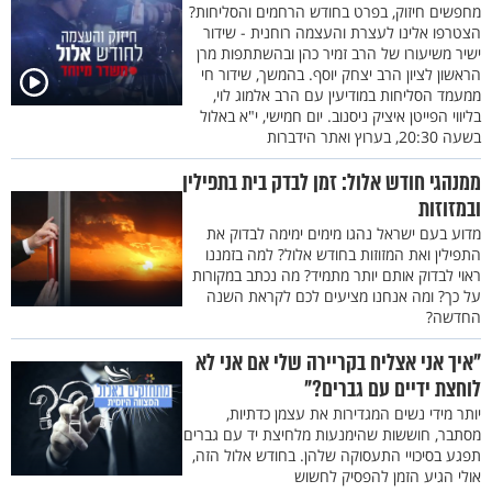
מחפשים חיזוק, בפרט בחודש הרחמים והסליחות?
הצטרפו אלינו לעצרת והעצמה רוחנית - שידור
ישיר משיעורו של הרב זמיר כהן ובהשתתפות מרן
הראשון לציון הרב יצחק יוסף. בהמשך, שידור חי
ממעמד הסליחות במודיעין עם הרב אלמוג לוי,
בליווי הפייטן איציק ניסנוב. יום חמישי, י"א באלול
בשעה 20:30, בערוץ ואתר הידברות
ממנהגי חודש אלול: זמן לבדק בית בתפילין
ובמזוזות
מדוע בעם ישראל נהגו מימים ימימה לבדוק את
התפילין ואת המזוזות בחודש אלול? למה בזמננו
ראוי לבדוק אותם יותר מתמיד? מה נכתב במקורות
על כך? ומה אנחנו מציעים לכם לקראת השנה
החדשה?
"איך אני אצליח בקריירה שלי אם אני לא
לוחצת ידיים עם גברים?"
יותר מידי נשים המגדירות את עצמן כדתיות,
מסתבר, חוששות שהימנעות מלחיצת יד עם גברים
תפגע בסיכויי התעסוקה שלהן. בחודש אלול הזה,
אולי הגיע הזמן להפסיק לחשוש