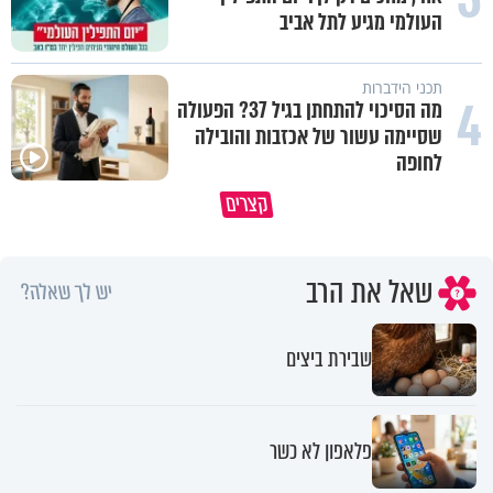
העולמי מגיע לתל אביב
תכני הידברות
4
מה הסיכוי להתחתן בגיל 37? הפעולה
שסיימה עשור של אכזבות והובילה
לחופה
קצרים
מדוע האמונה נמשלה למלח?
גם ׳הרע׳ זה הרחמים של בורא ע
שאל את הרב
יש לך שאלה?
שבירת ביצים
פלאפון לא כשר