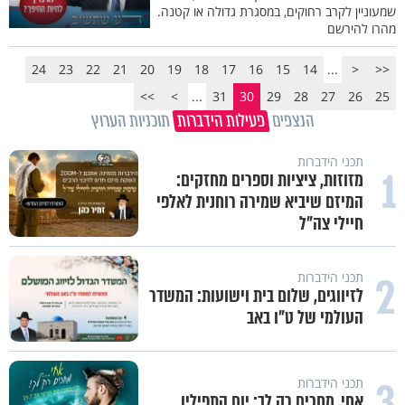
שמעוניין לקרב רחוקים, במסגרת גדולה או קטנה.
מהרו להירשם
24
23
22
21
20
19
18
17
16
15
14
...
<
<<
>>
>
...
31
30
29
28
27
26
25
הנצפים
פעילות הידברות
תוכניות הערוץ
תכני הידברות
1
מזוזות, ציציות וספרים מחזקים:
המיזם שיביא שמירה רוחנית לאלפי
חיילי צה"ל
2
תכני הידברות
לזיווגים, שלום בית וישועות: המשדר
העולמי של ט"ו באב
3
תכני הידברות
אחי, מחכים רק לך: יום התפילין