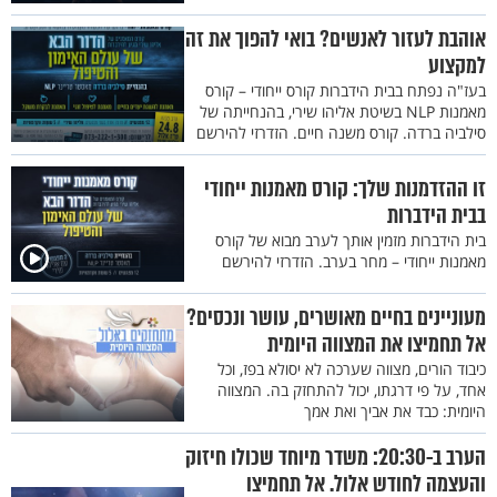
אוהבת לעזור לאנשים? בואי להפוך את זה
למקצוע
בעז"ה נפתח בבית הידברות קורס ייחודי – קורס
מאמנות NLP בשיטת אליהו שירי, בהנחייתה של
סילביה ברדה. קורס משנה חיים. הזדרזי להירשם
זו ההזדמנות שלך: קורס מאמנות ייחודי
בבית הידברות
בית הידברות מזמין אותך לערב מבוא של קורס
מאמנות ייחודי – מחר בערב. הזדרזי להירשם
מעוניינים בחיים מאושרים, עושר ונכסים?
אל תחמיצו את המצווה היומית
כיבוד הורים, מצווה שערכה לא יסולא בפז, וכל
אחד, על פי דרגתו, יכול להתחזק בה. המצווה
היומית: כבד את אביך ואת אמך
הערב ב-20:30: משדר מיוחד שכולו חיזוק
והעצמה לחודש אלול. אל תחמיצו