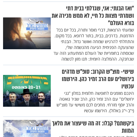
"ואז הבנתי: אני, שגדלתי בבית דתי
ושמרתי מצוות כל חיי, לא ממש מכירה את
בורא העולם"
שמעתי הרצאות, דברי מוסר ותורה, בכל יום בכל
הזדמנות. בדרכים, בבית, בתור לרופא. בכל מקום.
והתחלתי להרגיש שמחה ואושר גדול. הבנתי
שהצעקה הפנימית הגיעה מהנשמה שלי,
שכוסתה בחומריות של העולם המתעתע הזה עד
שנחנקה. ההמלצה היומית: תנו מזון לנשמה
שישי- מוצ"ש הקרוב: סופ"ש מדהים
בירושלים עם הרב זמיר כהן. הירשמו
עכשיו
הינכם מוזמנים לחופשה חלומית במלון "גני
ירושלים" עם הרב זמיר כהן, הרב שניר גואטה
והרב יוסף מזרחי. מחכים לכם משישי עד מוצ"ש
(י"ב-י"ג באלול). הירשמו עכשיו
ביקשתם? קבלו: זה מה שיעצור את מלאך
המוות