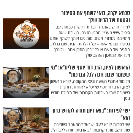
סבתא יקרה, בואי לשתף את הסיפור
והטעם של הבית שלך
למדור חדש באתר הידברות דרושות סבתות עם
סיפור אישי מעניין ומתכון מנצח. חושבת שאת
מתאימה למדור? אנחנו מזמינים אותך לשתף אותנו
בסיפור סבתא אישי – על הילדות, הבית שבו גדלת,
החגים של פעם או כל זיכרון מתוק אחר – ולצרף
אליו את המתכון האהוב שלך
הראשון לציון, הרב דוד יוסף שליט"א: "מי
ששומר שבת זוכה לכל הברכות"
אל מול אתגרי השעה וניסי התקופה, קורא הראשון
לציון, הרב דוד יוסף שליט"א לאחדות רוחנית
בשמירת שתי השבתות הקרובות של תחילת חודש
ניסן
ישי לפידות: "בואו ניתן תודה לקדוש ברוך
הוא"
ישי לפידות קורא לעם ישראל להתאחד בשמירת
שתי השבתות הקרובות: "בואו ניתן תודה לקב"ה".