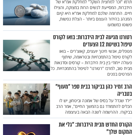
תרמו "זכר למחצית השקל" למחלקת אמ"א של
הידברות, המסייעת לנשים הרות במצוקה, והצילו
חיים. התרומה שלכם למחלקת אמ"א היא קיום
המנהג בהידור העצום ביותר - הצלת נפשות,
פשוטו כמשמעו
רטורנו מגיעה לבית הידברות: בואו לקורס
טיפול בשיטת 12 הצעדים
מטפלים, אנשי חינוך יועצים, קאוצ'רים – בואו
לקורס טיפול בהתמכרויות ובטראומה, שיתוף
פעולה ייחודי בין בית הידברות – קורסים וסדנאות
מבית טוב, למרכז "רטורנו" לטיפול בהתמכרויות. כל
הפרטים בפנים
הרב זמיר כהן בביקור בבית ספר "מעוף"
בטבריה
"ילד שגדל על בסיס של אמונה וביטחון, יש לו
הכלים להתמודד גם בהמשך החיים", אמר הרב
בביקורו. ההרשמה לשנה הבאה בעיצומה
הקורס החדש מבית הידברות: "גלי את
המקום שלך"