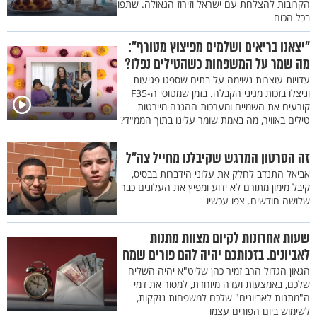
הקרובות להצלחת עם ישראל וזירוז הגאולה. שתפו
בכל הכוח
"יצאנו בריאים ושלמים מפיצוץ מטורף":
מה שמר על המשפחות כשהטילים נפלו?
עדויות עוצרות נשימה על בתים שספגו פגיעות
וניצלו בזכות מגיני הקבלה. בזמן שמטוסי ה-F35
קורעים את השמיים ומערכות ההגנה מיירטות
טילים באוויר, מה באמת שומר עלינו בתוך הממ"ד?
זה הסרטון המרגש שקיבלנו מחייל צה"ל
אביאל התנדב לחלק את עלוני הידברות בבסיס,
קיבל מימון מתורם לא ידוע ומפיץ את העלונים כבר
שלושה חודשים. צפו עכשיו
שעות אחרונות לקיום מצוות מתנות
לאביונים. בזכותכם יהיה להם פורים שמח
הגאון הגדול הרב זמיר כהן שליט"א יהיה השליח
שלכם, באמצעות ועדה מיוחדת, למסור את דמי
ה"מתנות לאביונים" שלכם למשפחות נזקקות,
לשימוש ביום הפורים עצמו