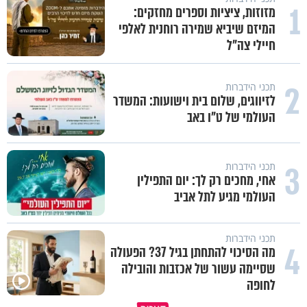
1
מזוזות, ציציות וספרים מחזקים:
המיזם שיביא שמירה רוחנית לאלפי
חיילי צה"ל
2
תכני הידברות
לזיווגים, שלום בית וישועות: המשדר
העולמי של ט"ו באב
3
תכני הידברות
אחי, מחכים רק לך: יום התפילין
העולמי מגיע לתל אביב
תכני הידברות
4
מה הסיכוי להתחתן בגיל 37? הפעולה
שסיימה עשור של אכזבות והובילה
לחופה
תעצרו לפני שאתם מוציאים דיבה על