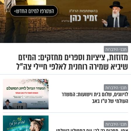
תכני הידברות
מזוזות, ציציות וספרים מחזקים: המיזם
שיביא שמירה רוחנית לאלפי חיילי צה"ל
תכני הידברות
לזיווגים, שלום בית וישועות: המשדר
העולמי של ט"ו באב
תכני הידברות
אחי, מחכים רק לך: יום התפילין העולמי