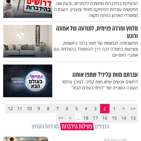
הפעילות בהידברות ממשיכה להתרחב, וכעת אנו
מחפשים עובדות לפרוייקט מיוחד ומעניין. העבודה
ממשרדי הארגון בפתח תקווה
מלחץ וחרדה פנימית, לתודעה של אמונה
ורוגע
מחשבותיה הכמוסות של תמר ברנד נחשפות,
ומציעות בחמלה רבה דרך להתמודד בהצלחה עם
אתגרי היום-יום
עברתם מוות קליני? שתפו אותנו
דרושים אנשים שחוו מוות קליני, לצורך צילומי
העונה השנייה של "הייתי בעולם הבא"
12
11
10
9
8
7
6
5
4
3
2
1
<
<<
>>
>
...
18
17
16
15
14
13
הנצפים
פעילות הידברות
תוכניות הערוץ
תכני הידברות