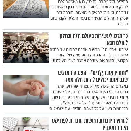
תהילים לכל מטרה. בנוסף, הוא מאפשר לכם
לחלק את אמירת כל ספר התהילים בין משפחתיכם
וידידיכם, וכן ניתן להפיק באמצעותו חוברת ובה
פסוקי התהילים הנאמרים בעת העליה לקבר ביום
השנה
כך תזכו לעשירות בעולם הזה ובחלק
לעולם הבא
ישיבת "אבני נזר" מזמינה אתכם לחתום על הסכם
יששכר וזבולון. ההבטחה המפעימה של הזוהר
הקדוש, והשותפות שתזכה אתכם בשני העולמות
"וַתְּחַיֶּיןָ אֶת הַיְלָדִים" - הפסוק המרגש
שגם אתם יכולים להיות חלק ממנו
במצרים החשוכה, מול אימפריה של רוע, עמדו
בגבורה שתי נשים אשר בחרו בחיים. אלפי שנים
אחרי, המאבק על קיומם של תינוקות יהודיים שב.
הכירו את "שפרה ופועה" של שנת תשפ"ו,
הנלחמות בעוז על כל נשמה יהודית. עם ישראל חי
לערוץ הידברות דרושות עובדות לפרויקט
מיוחד ומעניין