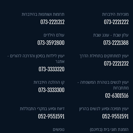
מזכירות הידברות
תרומות ושותפות בהידברות
073-2221212
073-2221222
עלון שבת - עונג שבת
עולם הילדים
073-3592800
073-2221388
יעוץ למתחזקים בתחילת הדרך
יעוץ לילדות בסיכון והדרכה להורים -
אתגר
073-2221232
073-3333320
יעוץ לנשים בטהרת המשפחה -
קו ההלכה הידברות
מתחברות
073-3333300
02-6301516
יעוץ תמיכה וסיוע לנשים בהריון
דיווח וסיוע במקרי התבוללות
052-9551591
052-9551591
הזמנת חוגי בית (בחינם)
נופשים