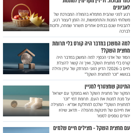
כתר מבוכה: זריזין מקדימין למתנות
לאביונים
רגע לפני שהבית מתמלא בהמולה המבורכת של
משלוחי המנות והתחפושות, זה הזמן לעצור רגע,
להבטיח שגם בבתים אחרים תשרור שמחה, ולזכות
לברכה
למה המשכן במדבר היה קורס בלי תרומת
מחצית השקל?
הסוד של אדני הכסף: למה המשכן במדבר היה
קורס בלי מחצית השקל, ואיך זה קשור להצלת
חיים ב-2026? הדיון הזוגי המרתק של עידן והילה
בנושא "זכר למחצית השקל"
התינוק שמצטרף למניין
המקור של מחצית השקל הוא במפקד עם ישראל
על מנת למנות את העם. תרומת דמי "זכר
למחצית השקל" שלכם למחלקת אמ"א - המצילה
את חייהם של תינוקות מהפלה - תדאג שיהיו
יהודים נוספים לספור
עם מחצית השקל - מצילים חיים שלמים