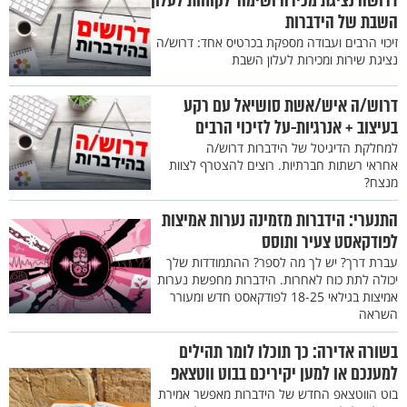
דרושה נציגת מכירה ושימור לקוחות לעלון
השבת של הידברות
זיכוי הרבים ועבודה מספקת בכרטיס אחד: דרוש/ה
נציגת שירות ומכירות לעלון השבת
דרוש/ה איש/אשת סושיאל עם רקע
בעיצוב + אנרגיות-על לזיכוי הרבים
למחלקת הדיגיטל של הידברות דרוש/ה
אחראי רשתות חברתיות. רוצים להצטרף לצוות
מנצח?
התנערי: הידברות מזמינה נערות אמיצות
לפודקאסט צעיר ותוסס
עברת דרך? יש לך מה לספר? ההתמודדות שלך
יכולה לתת כוח לאחרות. הידברות מחפשת נערות
אמיצות בגילאי 18-25 לפודקאסט חדש ומעורר
השראה
בשורה אדירה: כך תוכלו לומר תהילים
למענכם או למען יקיריכם בבוט ווטצאפ
בוט הווטצאפ החדש של הידברות מאפשר אמירת