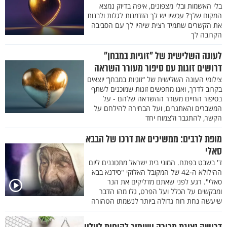
בלי האשמות ובלי מצפונים, איפה בדיוק נמצא
המקום שלך? עכשיו יש לך הזדמנות לגלות ולבנות
את הקשרים שתמיד רצית שיהיו לך עם הסביבה
הקרובה לך
לעונה השלישית של "זוגיות במבחן"
דרושים זוגות עם סיפור מעורר השראה
צילומי העונה השלישית של “זוגיות במבחן” יוצאים
בקרוב לדרך, ואנו מחפשים זוגות שמוכנים לשתף
בסיפור החיים מעורר ההשראה שלהם - על
המשברים והאתגרים, ועל הבחירה להילחם על
הקשר, להתגבר ולצמוח יחד
מופת לרבים: ממשיכים את דרכו של הבבא
סאלי
ד' בשבט בפתח. המוני בית ישראל מתכוננים ליום
ההילולא ה-42 של המקובל האלוקי "סידנא בבא
סאלי". רגע לפני שאתם מדליקים את הנר
ומבקשים על הכלל ועל הפרט, גלו מהו הדבר
שיעשה נחת רוח גדולה ביותר לנשמתו הטהורה