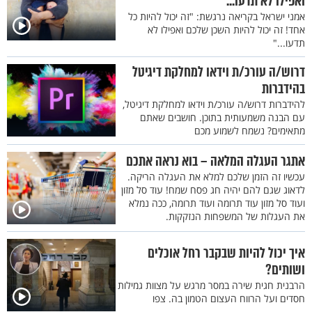
ואפילו לא תדעו..."
אמני ישראל בקריאה נרגשת: "זה יכול להיות כל
אחד! זה יכול להיות השכן שלכם ואפילו לא
תדעו..."
דרוש/ה עורכ/ת וידאו למחלקת דיגיטל
בהידברות
להידברות דרוש/ה עורכ/ת וידאו למחלקת דיגיטל,
עם הבנה משמעותית בתוכן. חושבים שאתם
מתאימים? נשמח לשמוע מכם
אתגר העגלה המלאה – בוא נראה אתכם
עכשיו זה הזמן שלכם למלא את העגלה הריקה.
לדאוג שגם להם יהיה חג פסח שמח! עוד סל מזון
ועוד סל מזון עוד תרומה ועוד תרומה, ככה נמלא
את העגלות של המשפחות הנזקקות.
איך יכול להיות שבקבר רחל אוכלים
ושותים?
הרבנית חגית שירה במסר מרגש על מצוות גמילות
חסדים ועל הרווח העצום הטמון בה. צפו