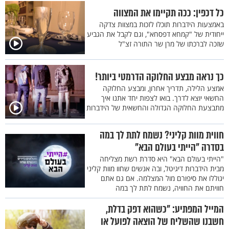
כל דכפין: ככה תקיימו את המצווה
באמצעות הידברות תוכלו לזכות במצוות צדקה
ייחודית של "קמחא דפסחא", וגם לקבל את הגביע
שזכה לברכתו של מרן שר התורה זצ"ל
כך נראה מבצע החלוקה הדרמטי ביותר!
אמצע הלילה, תדריך אחרון, ומבצע החלוקה
החשאי יוצא לדרך. בואו לצפות יחד אתנו איך
מתבצעת החלוקה הגדולה והחשאית של הידברות
חווית מוות קליני? נשמח לתת לך במה
בסדרה "הייתי בעולם הבא"
"הייתי בעולם הבא" היא סדרת רשת מצליחה
מבית הידברות דיגיטל, ובה אנשים שחוו מוות קליני
יגוללו את סיפורם מול המצלמה. אם גם אתם
חוויתם את החוויה, נשמח לתת לך במה
המייל המפתיע: "כשהוא דפק בדלת,
חשבנו שהשליח של הוצאה לפועל או