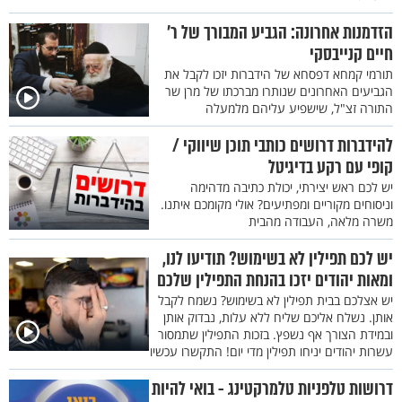
הזדמנות אחרונה: הגביע המבורך של ר'
חיים קנייבסקי
תורמי קמחא דפסחא של הידברות יזכו לקבל את
הגביעים האחרונים שנותרו מברכתו של מרן שר
התורה זצ"ל, שישפיע עליהם מלמעלה
להידברות דרושים כותבי תוכן שיווקי /
קופי עם רקע בדיגיטל
יש לכם ראש יצירתי, יכולת כתיבה מדהימה
וניסוחים מקוריים ומפתיעים? אולי מקומכם איתנו.
משרה מלאה, העבודה מהבית
יש לכם תפילין לא בשימוש? תודיעו לנו,
ומאות יהודים יזכו בהנחת התפילין שלכם
יש אצלכם בבית תפילין לא בשימוש? נשמח לקבל
אותן. נשלח אליכם שליח ללא עלות, נבדוק אותן
ובמידת הצורך אף נשפץ. בזכות התפילין שתמסור
עשרות יהודים יניחו תפילין מדי יום! התקשרו עכשיו
דרושות טלפניות טלמרקטינג - בואי להיות