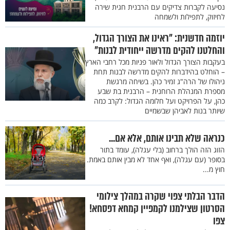
נסיעה לקברות צדיקים עם הרבנית חגית שירה
לחיזוק, לתפילות ולשמחה
יוזמה חדשנית: "ראינו את הצורך הגדול,
והחלטנו להקים מדרשה ייחודית לבנות"
בעקבות הצורך הגדול ולאור פניות מכל רחבי הארץ
– הוחלט בהידברות להקים מדרשה לבנות תחת
ניהולו של הרה"ג זמיר כהן. בשיחה מרגשת
מספרת המנהלת הרוחנית – הרבנית בת שבע
כהן, על הפרויקט ועל חלומה הגדול: לקרב כמה
שיותר בנות לאביהן שבשמיים
כנראה שלא תבינו אותם, אלא אם...
הזוג הזה הולך ברחוב (בלי עגלה), עומד בתור
בסופר (עם עגלה), ואף אחד לא מבין אותם באמת.
חוץ מ...
הדבר הבלתי צפוי שקרה במהלך צילומי
הסרטון שצילמנו לקמפיין קמחא דפסחא!
צפו