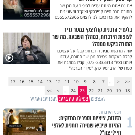
אם גם אתם הייתם עדים לסיפור עם מרן שר
התורה הרב חיים קנייבסקי זצוק"ל ומעוניינים
להוקיר את זכרו כתבו לנו לווצאפ 0555572966
בלעדי: הרבנית קולדצקי במסר נדיר
לצופות הידברות, במהלך השבעה. מה שר
התורה ביקש ממנה?
יוזמה מרגשת מבית הידברות: קבלו על עצמכם
קבלה בעקבות פטירת מרן שר התורה, עדכנו
אותנו בטל' 073-3333313, וקבלו במתנה את
ספרו של הרב זמיר כהן, "מקור הברכה"
17
16
15
14
13
12
11
10
9
8
7
...
<
<<
>>
>
...
24
23
22
21
20
19
18
הנצפים
פעילות הידברות
תוכניות הערוץ
תכני הידברות
1
מזוזות, ציציות וספרים מחזקים:
המיזם שיביא שמירה רוחנית לאלפי
חיילי צה"ל