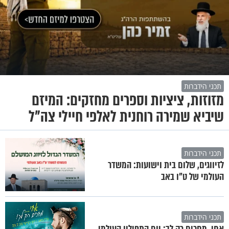
תכני הידברות
מזוזות, ציציות וספרים מחזקים: המיזם
שיביא שמירה רוחנית לאלפי חיילי צה"ל
תכני הידברות
לזיווגים, שלום בית וישועות: המשדר
העולמי של ט"ו באב
תכני הידברות
אחי, מחכים רק לך: יום התפילין העולמי