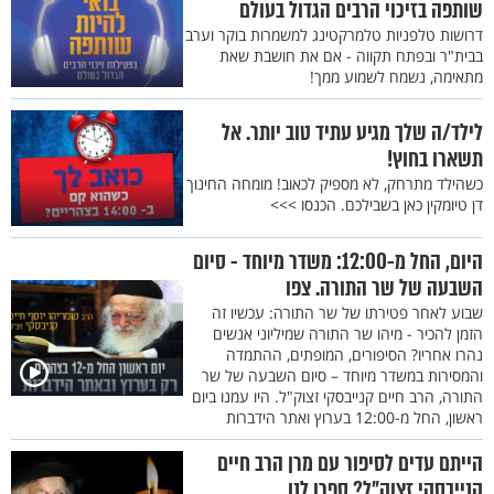
שותפה בזיכוי הרבים הגדול בעולם
דרושות טלפניות טלמרקטינג למשמרות בוקר וערב
בבית"ר ובפתח תקווה - אם את חושבת שאת
מתאימה, נשמח לשמוע ממך!
לילד/ה שלך מגיע עתיד טוב יותר. אל
תשארו בחוץ!
כשהילד מתרחק, לא מספיק לכאוב! מומחה החינוך
דן טיומקין כאן בשבילכם. הכנסו >>>
היום, החל מ-12:00: משדר מיוחד - סיום
השבעה של שר התורה. צפו
שבוע לאחר פטירתו של שר התורה: עכשיו זה
הזמן להכיר - מיהו שר התורה שמיליוני אנשים
נהרו אחריו? הסיפורים, המופתים, ההתמדה
והמסירות במשדר מיוחד – סיום השבעה של שר
התורה, הרב חיים קנייבסקי זצוק"ל. היו עמנו ביום
ראשון, החל מ-12:00 בערוץ ואתר הידברות
הייתם עדים לסיפור עם מרן הרב חיים
קנייבסקי זצוק"ל? ספרו לנו