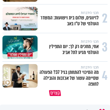
2
תכני הידברות
לזיווגים, שלום בית וישועות: המשדר
העולמי של ט"ו באב
3
תכני הידברות
אחי, מחכים רק לך: יום התפילין
העולמי מגיע לתל אביב
תכני הידברות
4
מה הסיכוי להתחתן בגיל 37? הפעולה
שסיימה עשור של אכזבות והובילה
לחופה
קצרים
הקשר בין סרטן השלפוחית לעישון
כך חוזר אליכם טוב באופן אוטמט