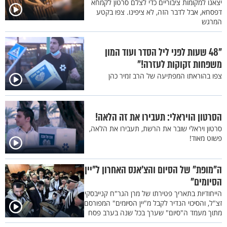
יצאנו למקומות ציבוריים כדי לצלם סרטון לקמחא
דפסחא, אבל לדבר הזה, לא ציפינו. צפו בקטע
המרגש
"48 שעות לפני ליל הסדר ועוד המון
משפחות זקוקות לעזרה!"
צפו בהוראתו המפתיעה של הרב זמיר כהן
הסרטון הויראלי: תעבירו את זה הלאה!
סרטון ויראלי שובר את הרשת, תעבירו את הלאה,
פשוט מאוד!
ה"מופת" של הסיום והצ'אנס האחרון ל"יין
הסיומים"
הייחודיות בתאריך פטירתו של מרן הגר"ח קנייבסקי
זצ"ל, והסיכוי הנדיר לקבל מ"יין הסיומים" המפורסם
מתוך מעמד ה"סיום" שערך בכל שנה בערב פסח