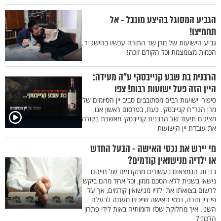
הגביע המסוגל בהיצע מוגבל - אל
תחמיצו!
גביע הישועות של מרן שר התורה עכשיו בהישג יד.
הכמות מצומצמת וכל הקודם זוכה!
הרבנית בת שבע קנייבסקי ע"ה מעידה:
היין הזה פעל ישועות רבות! צפו
סיפורי ישועות רבים מסתובבים סביב יין הסיומים של
מרן הגר"ח קנייבסקי. כעת, בפרסום ראשון אנו
מציגים תיעוד של הרבנית קנייבסקי מאשרת בקולה
את עובדת יין הישועות
מי יירש את נכסי האישה - הבעל החדש
או ילדיה מנישואין קודמים?
בני זוג הנמצאים בעשורים מתקדמים של חייהם
נישאו בשנית ללא הסכם ממון, וכל אחד מהם ביקש
לרשום בצוואתו את ילדיו מנישואין קודמים, אך על
פי דין תורה, נכסי האישה שייכים מעתה לבעלה
השני. איך מחלוקת שכזו ודומותיה באות לידי פתרון
הלכתי?