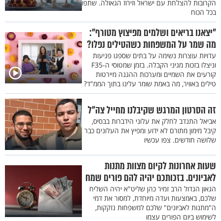
הקרובות להצלחת עם ישראל וזירוז הגאולה. שתפו
בכל הכוח
"יצאנו בריאים ושלמים מפיצוץ מטורף":
מה שמר על המשפחות כשהטילים נפלו?
עדויות עוצרות נשימה על בתים שספגו פגיעות
וניצלו בזכות מגיני הקבלה. בזמן שמטוסי ה-F35
קורעים את השמיים ומערכות ההגנה מיירטות
טילים באוויר, מה באמת שומר עלינו בתוך הממ"ד?
זה הסרטון המרגש שקיבלנו מחייל צה"ל
אביאל התנדב לחלק את עלוני הידברות בבסיס,
קיבל מימון מתורם לא ידוע ומפיץ את העלונים כבר
שלושה חודשים. צפו עכשיו
שעות אחרונות לקיום מצוות מתנות
לאביונים. בזכותכם יהיה להם פורים שמח
הגאון הגדול הרב זמיר כהן שליט"א יהיה השליח
שלכם, באמצעות ועדה מיוחדת, למסור את דמי
ה"מתנות לאביונים" שלכם למשפחות נזקקות,
לשימוש ביום הפורים עצמו