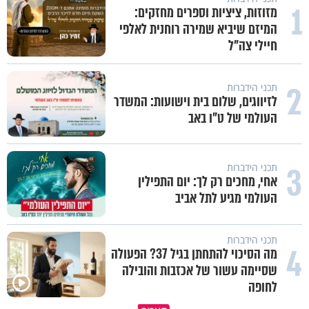
1
מזוזות, ציציות וספרים מחזקים:
המיזם שיביא שמירה רוחנית לאלפי
חיילי צה"ל
2
תכני הידברות
לזיווגים, שלום בית וישועות: המשדר
העולמי של ט"ו באב
3
תכני הידברות
אחי, מחכים רק לך: יום התפילין
העולמי מגיע לתל אביב
תכני הידברות
4
מה הסיכוי להתחתן בגיל 37? הפעולה
שסיימה עשור של אכזבות והובילה
לחופה