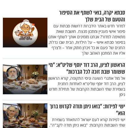
סבתא יקרה, בואי לשתף את הסיפור
והטעם של הבית שלך
למדור חדש באתר הידברות דרושות סבתות עם
סיפור אישי מעניין ומתכון מנצח. חושבת שאת
מתאימה למדור? אנחנו מזמינים אותך לשתף אותנו
בסיפור סבתא אישי – על הילדות, הבית שבו גדלת,
החגים של פעם או כל זיכרון מתוק אחר – ולצרף
אליו את המתכון האהוב שלך
הראשון לציון, הרב דוד יוסף שליט"א: "מי
ששומר שבת זוכה לכל הברכות"
אל מול אתגרי השעה וניסי התקופה, קורא הראשון
לציון, הרב דוד יוסף שליט"א לאחדות רוחנית
בשמירת שתי השבתות הקרובות של תחילת חודש
ניסן
ישי לפידות: "בואו ניתן תודה לקדוש ברוך
הוא"
ישי לפידות קורא לעם ישראל להתאחד בשמירת
שתי השבתות הקרובות: "בואו ניתן תודה לקב"ה".