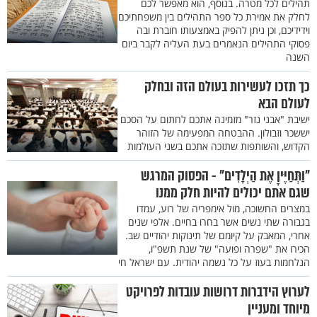
תהילים לכל מטרה. בנוסף, הוא מאפשר לכם
לחלק את אמירת כל ספר התהילים בין משפחתיכם
וידידיכם, וכן ניתן להפיק באמצעותו חוברת ובה
פסוקי התהילים הנאמרים בעת העליה לקבר ביום
השנה
כך תזכו לעשירות בעולם הזה ובחלק
לעולם הבא
ישיבת "אבני נזר" מזמינה אתכם לחתום על הסכם
יששכר וזבולון. ההבטחה המפעימה של הזוהר
הקדוש, והשותפות שתזכה אתכם בשני העולמות
"וַתְּחַיֶּיןָ אֶת הַיְלָדִים" - הפסוק המרגש
שגם אתם יכולים להיות חלק ממנו
במצרים החשוכה, מול אימפריה של רוע, עמדו
בגבורה שתי נשים אשר בחרו בחיים. אלפי שנים
אחרי, המאבק על קיומם של תינוקות יהודיים שב.
הכירו את "שפרה ופועה" של שנת תשפ"ו,
הנלחמות בעוז על כל נשמה יהודית. עם ישראל חי
לערוץ הידברות דרושות עובדות לפרויקט
מיוחד ומעניין