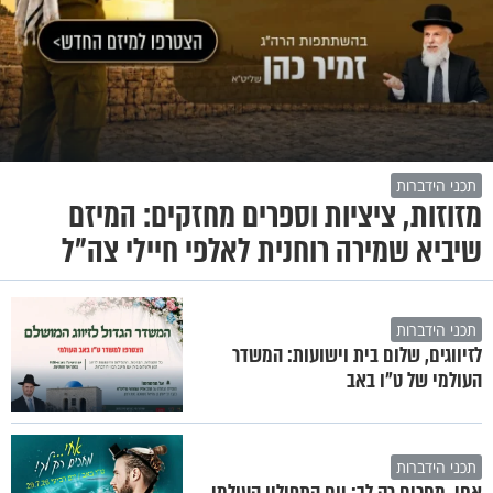
תכני הידברות
מזוזות, ציציות וספרים מחזקים: המיזם
שיביא שמירה רוחנית לאלפי חיילי צה"ל
תכני הידברות
לזיווגים, שלום בית וישועות: המשדר
העולמי של ט"ו באב
תכני הידברות
אחי, מחכים רק לך: יום התפילין העולמי