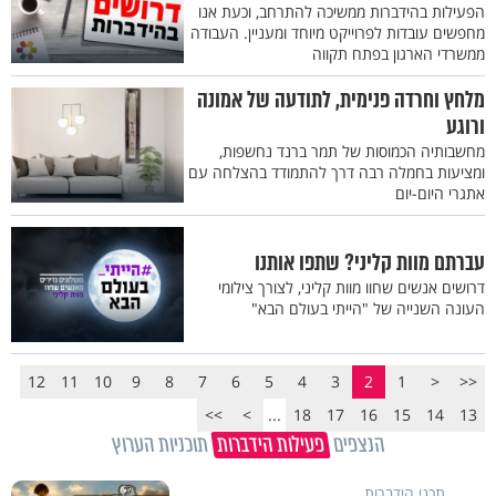
הפעילות בהידברות ממשיכה להתרחב, וכעת אנו
מחפשים עובדות לפרוייקט מיוחד ומעניין. העבודה
ממשרדי הארגון בפתח תקווה
מלחץ וחרדה פנימית, לתודעה של אמונה
ורוגע
מחשבותיה הכמוסות של תמר ברנד נחשפות,
ומציעות בחמלה רבה דרך להתמודד בהצלחה עם
אתגרי היום-יום
עברתם מוות קליני? שתפו אותנו
דרושים אנשים שחוו מוות קליני, לצורך צילומי
העונה השנייה של "הייתי בעולם הבא"
12
11
10
9
8
7
6
5
4
3
2
1
<
<<
>>
>
...
18
17
16
15
14
13
הנצפים
פעילות הידברות
תוכניות הערוץ
תכני הידברות