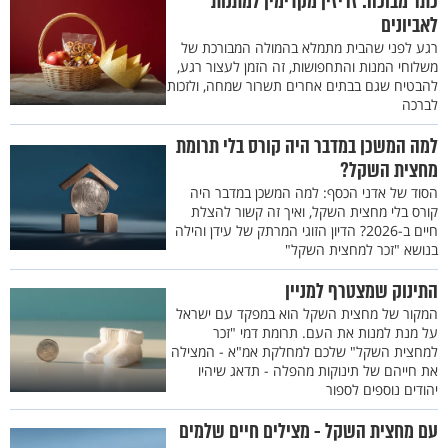
כתר מבוכה: זריזין מקדימין למתנות
לאביונים
רגע לפני שהבית מתמלא בהמולה המבורכת של
משלוחי המנות והתחפושות, זה הזמן לעצור רגע,
להבטיח שגם בבתים אחרים תשרור שמחה, ולזכות
לברכה
למה המשכן במדבר היה קורס בלי תרומת
מחצית השקל?
הסוד של אדני הכסף: למה המשכן במדבר היה
קורס בלי מחצית השקל, ואיך זה קשור להצלת
חיים ב-2026? הדיון הזוגי המרתק של עידן והילה
בנושא "זכר למחצית השקל"
התינוק שמצטרף למניין
המקור של מחצית השקל הוא במפקד עם ישראל
על מנת למנות את העם. תרומת דמי "זכר
למחצית השקל" שלכם למחלקת אמ"א - המצילה
את חייהם של תינוקות מהפלה - תדאג שיהיו
יהודים נוספים לספור
עם מחצית השקל - מצילים חיים שלמים