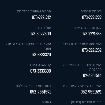
מזכירות הידברות
תרומות ושותפות בהידברות
073-2221212
073-2221222
עלון שבת - עונג שבת
עולם הילדים
073-3592800
073-2221388
יעוץ למתחזקים בתחילת הדרך
יעוץ לילדות בסיכון והדרכה להורים -
אתגר
073-2221232
073-3333320
יעוץ לנשים בטהרת המשפחה -
קו ההלכה הידברות
מתחברות
073-3333300
02-6301516
יעוץ תמיכה וסיוע לנשים בהריון
דיווח וסיוע במקרי התבוללות
052-9551591
052-9551591
הזמנת חוגי בית (בחינם)
נופשים