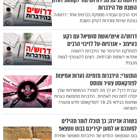
דרושה נציגת מכירה ושימור לקוחות לעלון
השבת של הידברות
זיכוי הרבים ועבודה מספקת בכרטיס אחד: דרוש/ה
נציגת שירות ומכירות לעלון השבת
דרוש/ה איש/אשת סושיאל עם רקע
בעיצוב + אנרגיות-על לזיכוי הרבים
למחלקת הדיגיטל של הידברות דרוש/ה
אחראי רשתות חברתיות. רוצים להצטרף לצוות
מנצח?
התנערי: הידברות מזמינה נערות אמיצות
לפודקאסט צעיר ותוסס
עברת דרך? יש לך מה לספר? ההתמודדות שלך
יכולה לתת כוח לאחרות. הידברות מחפשת נערות
אמיצות בגילאי 18-25 לפודקאסט חדש ומעורר
השראה
בשורה אדירה: כך תוכלו לומר תהילים
למענכם או למען יקיריכם בבוט ווטצאפ
בוט הווטצאפ החדש של הידברות מאפשר אמירת