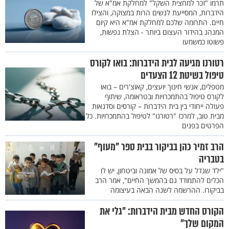
תרמו "זכר למחצית השקל" למחלקת אמ"א של
הידברות, המסייעת לנשים הרות במצוקה, והצילו
חיים. התרומה שלכם למחלקת אמ"א היא קיום
המנהג בהידור העצום ביותר - הצלת נפשות,
פשוטו כמשמעו
רטורנו מגיעה לבית הידברות: בואו לקורס
טיפול בשיטת 12 הצעדים
מטפלים, אנשי חינוך יועצים, קאוצ'רים – בואו
לקורס טיפול בהתמכרויות ובטראומה, שיתוף
פעולה ייחודי בין בית הידברות – קורסים וסדנאות
מבית טוב, למרכז "רטורנו" לטיפול בהתמכרויות. כל
הפרטים בפנים
הרב זמיר כהן בביקור בבית ספר "מעוף"
בטבריה
"ילד שגדל על בסיס של אמונה וביטחון, יש לו
הכלים להתמודד גם בהמשך החיים", אמר הרב
בביקורו. ההרשמה לשנה הבאה בעיצומה
הקורס החדש מבית הידברות: "גלי את
המקום שלך"