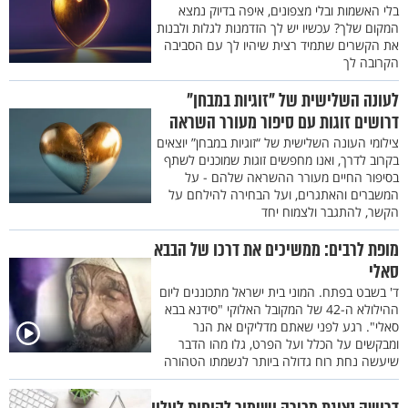
בלי האשמות ובלי מצפונים, איפה בדיוק נמצא
המקום שלך? עכשיו יש לך הזדמנות לגלות ולבנות
את הקשרים שתמיד רצית שיהיו לך עם הסביבה
הקרובה לך
לעונה השלישית של "זוגיות במבחן"
דרושים זוגות עם סיפור מעורר השראה
צילומי העונה השלישית של “זוגיות במבחן” יוצאים
בקרוב לדרך, ואנו מחפשים זוגות שמוכנים לשתף
בסיפור החיים מעורר ההשראה שלהם - על
המשברים והאתגרים, ועל הבחירה להילחם על
הקשר, להתגבר ולצמוח יחד
מופת לרבים: ממשיכים את דרכו של הבבא
סאלי
ד' בשבט בפתח. המוני בית ישראל מתכוננים ליום
ההילולא ה-42 של המקובל האלוקי "סידנא בבא
סאלי". רגע לפני שאתם מדליקים את הנר
ומבקשים על הכלל ועל הפרט, גלו מהו הדבר
שיעשה נחת רוח גדולה ביותר לנשמתו הטהורה