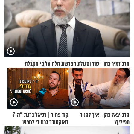
הרב זמיר כהן - סוד וסגולת הפרשת חלה על פי הקבלה
הרב יגאל כהן - איך להניח
קוד פתוח | דניאל ברגר: "ה-7
תפילין?
באוקטובר גרם לי לחפש
תשובות"