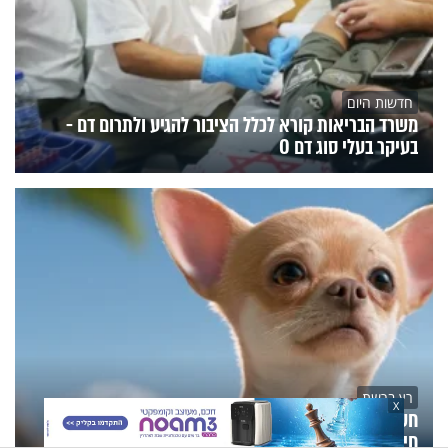
חדשות היום
משרד הבריאות קורא לכלל הציבור להגיע ולתרום דם -
בעיקר בעלי סוג דם O
רץ ברשת
X
חשבה שהכלב סתם מציק לה, התברר שהוא הציל את
חייה