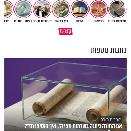
חדשות היום
בריאות
יהדות
רץ ברשת
לומדים תורה
דעות וטורים
תרבות
לפעמים המערכת מפספסת את
מותר לנשוף על בוטנים כדי להעי
קצרים
הלב של הילדים שלנו
את הקליפות בשבת? 🥜
כתבות נוספות
לומדים תורה
אם התורה ניתנה בשלמות מפי ה', איך הוסיפו חז"ל