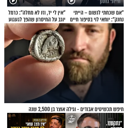
"אם שכחתי לנשום – הייתי
"אין לי יד, וזו לא מחלה": כרמל
נחנק": יוחאי לוי בסיפור חיים
יוגב על החיסרון שהפך לגעגוע
מעורר השראה
חיפש תכשיטים אבודים - וגילה אוצר בן 2,500 שנה