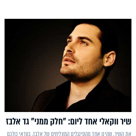
שיר ווקאלי אחד ליום: "חלק ממני" גד אלבז
את השיר, שהינו אחד מהסינגלים המצליחים של אלבז, בוודאי כולכם