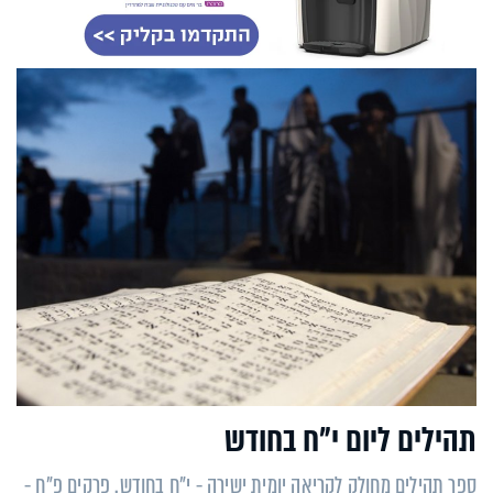
תהילים ליום י"ח בחודש
ספר תהילים מחולק לקריאה יומית ישירה - י"ח בחודש. פרקים פ"ח -