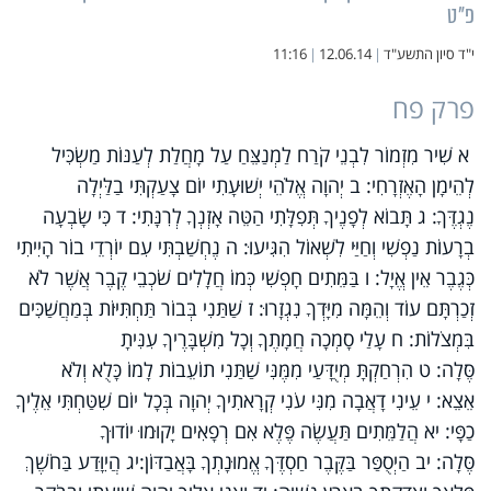
פ"ט
י"ד סיון התשע"ד
|
12.06.14
|
11:16
פרק פח
א שִׁיר מִזְמוֹר לִבְנֵי קֹרַח לַמְנַצֵּחַ עַל מָחֲלַת לְעַנּוֹת מַשְׂכִּיל
לְהֵימָן הָאֶזְרָחִי: ב יְהוָה אֱלֹהֵי יְשׁוּעָתִי יוֹם צָעַקְתִּי בַלַּיְלָה
נֶגְדֶּךָ: ג תָּבוֹא לְפָנֶיךָ תְּפִלָּתִי הַטֵּה אָזְנְךָ לְרִנָּתִי: ד כִּי שָׂבְעָה
בְרָעוֹת נַפְשִׁי וְחַיַּי לִשְׁאוֹל הִגִּיעוּ: ה נֶחְשַׁבְתִּי עִם יוֹרְדֵי בוֹר הָיִיתִי
כְּגֶבֶר אֵין אֱיָל: ו בַּמֵּתִים חָפְשִׁי כְּמוֹ חֲלָלִים שֹׁכְבֵי קֶבֶר אֲשֶׁר לֹא
זְכַרְתָּם עוֹד וְהֵמָּה מִיָּדְךָ נִגְזָרוּ: ז שַׁתַּנִי בְּבוֹר תַּחְתִּיּוֹת בְּמַחֲשַׁכִּים
בִּמְצֹלוֹת: ח עָלַי סָמְכָה חֲמָתֶךָ וְכָל מִשְׁבָּרֶיךָ עִנִּיתָ
סֶּלָה: ט הִרְחַקְתָּ מְיֻדָּעַי מִמֶּנִּי שַׁתַּנִי תוֹעֵבוֹת לָמוֹ כָּלֻא וְלֹא
אֵצֵא: י עֵינִי דָאֲבָה מִנִּי עֹנִי קְרָאתִיךָ יְהוָה בְּכָל יוֹם שִׁטַּחְתִּי אֵלֶיךָ
כַפָּי: יא הֲלַמֵּתִים תַּעֲשֶׂה פֶּלֶא אִם רְפָאִים יָקוּמוּ יוֹדוּךָ
סֶּלָה: יב הַיְסֻפַּר בַּקֶּבֶר חַסְדֶּךָ אֱמוּנָתְךָ בָּאֲבַדּוֹן:יג הֲיִוָּדַע בַּחֹשֶׁךְ