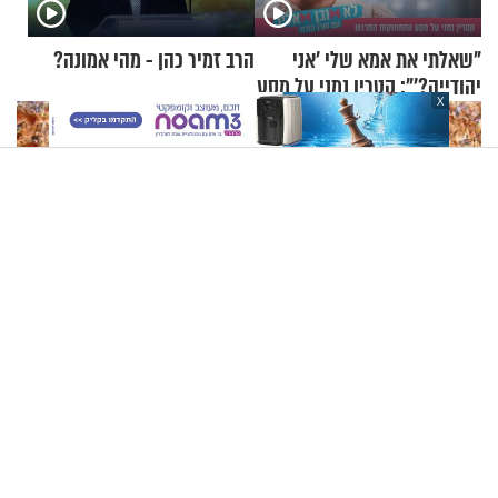
"שאלתי את אמא שלי 'אני
הרב זמיר כהן - מהי אמונה?
יהודייה?'": קטרין נמני על מסע
X
ההתחזקות המרגש
הרב זמיר כהן - תורה ומדע, אבולוציה ויהדות