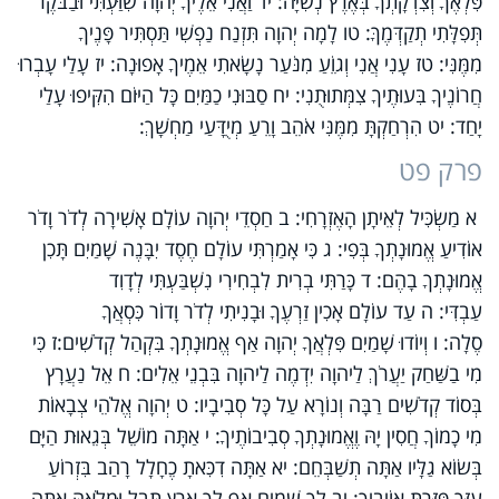
פִּלְאֶךָ וְצִדְקָתְךָ בְּאֶרֶץ נְשִׁיָּה: יד וַאֲנִי אֵלֶיךָ יְהוָה שִׁוַּעְתִּי וּבַבֹּקֶר
תְּפִלָּתִי תְקַדְּמֶךָּ: טו לָמָה יְהוָה תִּזְנַח נַפְשִׁי תַּסְתִּיר פָּנֶיךָ
מִמֶּנִּי: טז עָנִי אֲנִי וְגוֵֹעַ מִנֹּעַר נָשָׂאתִי אֵמֶיךָ אָפוּנָה: יז עָלַי עָבְרוּ
חֲרוֹנֶיךָ בִּעוּתֶיךָ צִמְּתוּתֻנִי: יח סַבּוּנִי כַמַּיִם כָּל הַיּוֹם הִקִּיפוּ עָלַי
יָחַד: יט הִרְחַקְתָּ מִמֶּנִּי אֹהֵב וָרֵעַ מְיֻדָּעַי מַחְשָׁךְ:
פרק פט
א מַשְׂכִּיל לְאֵיתָן הָאֶזְרָחִי: ב חַסְדֵי יְהוָה עוֹלָם אָשִׁירָה לְדֹר וָדֹר
אוֹדִיעַ אֱמוּנָתְךָ בְּפִי: ג כִּי אָמַרְתִּי עוֹלָם חֶסֶד יִבָּנֶה שָׁמַיִם תָּכִן
אֱמוּנָתְךָ בָהֶם: ד כָּרַתִּי בְרִית לִבְחִירִי נִשְׁבַּעְתִּי לְדָוִד
עַבְדִּי: ה עַד עוֹלָם אָכִין זַרְעֶךָ וּבָנִיתִי לְדֹר וָדוֹר כִּסְאֲךָ
סֶלָה: ו וְיוֹדוּ שָׁמַיִם פִּלְאֲךָ יְהוָה אַף אֱמוּנָתְךָ בִּקְהַל קְדֹשִׁים:ז כִּי
מִי בַשַּׁחַק יַעֲרֹךְ לַיהוָה יִדְמֶה לַיהוָה בִּבְנֵי אֵלִים: ח אֵל נַעֲרָץ
בְּסוֹד קְדֹשִׁים רַבָּה וְנוֹרָא עַל כָּל סְבִיבָיו: ט יְהוָה אֱלֹהֵי צְבָאוֹת
מִי כָמוֹךָ חֲסִין יָהּ וֶאֱמוּנָתְךָ סְבִיבוֹתֶיךָ: י אַתָּה מוֹשֵׁל בְּגֵאוּת הַיָּם
בְּשׂוֹא גַלָּיו אַתָּה תְשַׁבְּחֵם: יא אַתָּה דִכִּאתָ כֶחָלָל רָהַב בִּזְרוֹעַ
עֻזְּךָ פִּזַּרְתָּ אוֹיְבֶיךָ: יב לְךָ שָׁמַיִם אַף לְךָ אָרֶץ תֵּבֵל וּמְלֹאָהּ אַתָּה