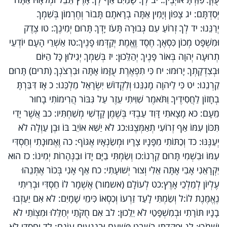
יְסַדְתָּם: יג צָפוֹן וְיָמִין אַתָּה בְרָאתָם תָּבוֹר וְחֶרְמוֹן בְּשִׁמְךָ
יְרַנֵּנוּ: יד לְךָ זְרוֹעַ עִם גְּבוּרָה תָּעֹז יָדְךָ תָּרוּם יְמִינֶךָ: טו צֶדֶק
וּמִשְׁפָּט מְכוֹן כִּסְאֶךָ חֶסֶד וֶאֱמֶת יְקַדְּמוּ פָנֶיךָ:טז אַשְׁרֵי הָעָם יוֹדְעֵי
תְרוּעָה יְהוָה בְּאוֹר פָּנֶיךָ יְהַלֵּכוּן: יז בְּשִׁמְךָ יְגִילוּן כָּל הַיּוֹם
וּבְצִדְקָתְךָ יָרוּמוּ: יח כִּי תִפְאֶרֶת עֻזָּמוֹ אָתָּה וּבִרְצֹנְךָ (תרים) תָּרוּם
קַרְנֵנוּ: יט כִּי לַיהוָה מָגִנֵּנוּ וְלִקְדוֹשׁ יִשְׂרָאֵל מַלְכֵּנוּ: כ אָז דִּבַּרְתָּ
בְחָזוֹן לַחֲסִידֶיךָ וַתֹּאמֶר שִׁוִּיתִי עֵזֶר עַל גִּבּוֹר הֲרִימוֹתִי בָחוּר
מֵעָם: כא מָצָאתִי דָּוִד עַבְדִּי בְּשֶׁמֶן קָדְשִׁי מְשַׁחְתִּיו: כב אֲשֶׁר יָדִי
תִּכּוֹן עִמּוֹ אַף זְרוֹעִי תְאַמְּצֶנּוּ:כג לֹא יַשִּׁא אוֹיֵב בּוֹ וּבֶן עַוְלָה לֹא
יְעַנֶּנּוּ: כד וְכַתּוֹתִי מִפָּנָיו צָרָיו וּמְשַׂנְאָיו אֶגּוֹף: כה וֶאֶמוּנָתִי וְחַסְדִּי
עִמּוֹ וּבִשְׁמִי תָּרוּם קַרְנוֹ:כו וְשַׂמְתִּי בַיָּם יָדוֹ וּבַנְּהָרוֹת יְמִינוֹ: כז הוּא
יִקְרָאֵנִי אָבִי אָתָּה אֵלִי וְצוּר יְשׁוּעָתִי: כח אַף אָנִי בְּכוֹר אֶתְּנֵהוּ
עֶלְיוֹן לְמַלְכֵי אָרֶץ:כט לְעוֹלָם (אשמור) אֶשְׁמָר לוֹ חַסְדִּי וּבְרִיתִי
נֶאֱמֶנֶת לוֹ:ל וְשַׂמְתִּי לָעַד זַרְעוֹ וְכִסְאוֹ כִּימֵי שָׁמָיִם: לא אִם יַעַזְבוּ
בָנָיו תּוֹרָתִי וּבְמִשְׁפָּטַי לֹא יֵלֵכוּן: לב אִם חֻקֹּתַי יְחַלֵּלוּ וּמִצְוֹתַי לֹא
יִשְׁמֹרוּ: לג וּפָקַדְתִּי בְשֵׁבֶט פִּשְׁעָם וּבִנְגָעִים עֲוֹנָם: לד וְחַסְדִּי לֹא