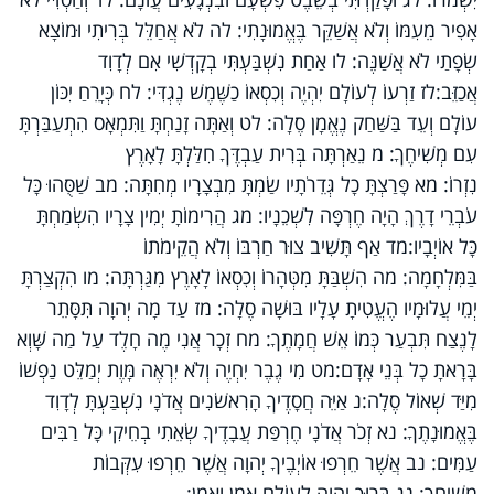
אָפִיר מֵעִמּוֹ וְלֹא אֲשַׁקֵּר בֶּאֱמוּנָתִי: לה לֹא אֲחַלֵּל בְּרִיתִי וּמוֹצָא
שְׂפָתַי לֹא אֲשַׁנֶּה: לו אַחַת נִשְׁבַּעְתִּי בְקָדְשִׁי אִם לְדָוִד
אֲכַזֵּב:לז זַרְעוֹ לְעוֹלָם יִהְיֶה וְכִסְאוֹ כַשֶּׁמֶשׁ נֶגְדִּי: לח כְּיָרֵחַ יִכּוֹן
עוֹלָם וְעֵד בַּשַּׁחַק נֶאֱמָן סֶלָה: לט וְאַתָּה זָנַחְתָּ וַתִּמְאָס הִתְעַבַּרְתָּ
עִם מְשִׁיחֶךָ: מ נֵאַרְתָּה בְּרִית עַבְדֶּךָ חִלַּלְתָּ לָאָרֶץ
נִזְרוֹ: מא פָּרַצְתָּ כָל גְּדֵרֹתָיו שַׂמְתָּ מִבְצָרָיו מְחִתָּה: מב שַׁסֻּהוּ כָּל
עֹבְרֵי דָרֶךְ הָיָה חֶרְפָּה לִשְׁכֵנָיו: מג הֲרִימוֹתָ יְמִין צָרָיו הִשְׂמַחְתָּ
כָּל אוֹיְבָיו:מד אַף תָּשִׁיב צוּר חַרְבּוֹ וְלֹא הֲקֵימֹתוֹ
בַּמִּלְחָמָה: מה הִשְׁבַּתָּ מִטְּהָרוֹ וְכִסְאוֹ לָאָרֶץ מִגַּרְתָּה: מו הִקְצַרְתָּ
יְמֵי עֲלוּמָיו הֶעֱטִיתָ עָלָיו בּוּשָׁה סֶלָה: מז עַד מָה יְהוָה תִּסָּתֵר
לָנֶצַח תִּבְעַר כְּמוֹ אֵשׁ חֲמָתֶךָ: מח זְכָר אֲנִי מֶה חָלֶד עַל מַה שָּׁוְא
בָּרָאתָ כָל בְּנֵי אָדָם:מט מִי גֶבֶר יִחְיֶה וְלֹא יִרְאֶה מָּוֶת יְמַלֵּט נַפְשׁוֹ
מִיַּד שְׁאוֹל סֶלָה:נ אַיֵּה חֲסָדֶיךָ הָרִאשֹׁנִים אֲדֹנָי נִשְׁבַּעְתָּ לְדָוִד
בֶּאֱמוּנָתֶךָ: נא זְכֹר אֲדֹנָי חֶרְפַּת עֲבָדֶיךָ שְׂאֵתִי בְחֵיקִי כָּל רַבִּים
עַמִּים: נב אֲשֶׁר חֵרְפוּ אוֹיְבֶיךָ יְהוָה אֲשֶׁר חֵרְפוּ עִקְּבוֹת
מְשִׁיחֶךָ: נג בָּרוּךְ יְהוָה לְעוֹלָם אָמֵן וְאָמֵן: