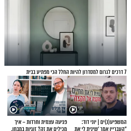
7 דרכים לגרום למסדרון להיות החלל הכי מפתיע בבית
המשפיע(נ)ים | יוני דוד:
פגיעה עצמית וחרדות – איך
"העבריין אמר 'שינית לי את
מכילים את זה? זוגיות במבחן,