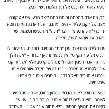
ומפתה אותך להיכנס אל תוך מלכודת של דבש.
וכך, אם אדם מתפתה ופותח פתח ליצר הרע, אט אט קורה
מצב של "וקם עליו" – היצר מתגבר על האדם, האדם חוטא
עד כדי "והכהו נפש", היצר "מכה" את נפשו ונשמתו של
האדם עד שהוא "מת", חלילה.
אם חלילה אותו אדם אכן "מת" מבחינה רוחנית, לא יעזור לו
"לנוס אל עיר מקלט", אין לנשמתו לאן לברוח – "אנה אלך
מרוחך ואנה מפניך אברח" (תהלים קלט), אלא "ושלחו זקני
עירו ולקחו אותו משם" – בית דין של מעלה שופטים אותו
"ונתנו אותו ביד גואל הדם" – מוסרים אותו בידי אבינו
שבשמים.
כשאדם מודע לאויב הגדול שטמון בתוכו, אויב שמתחפש
לאוהב, והוא מצליח לזהות אותו שוכן בתוך תוכו, אזי עליו
לקיים את המשך הפסוק - "לא תחוס עינך עליו" – תשתדל