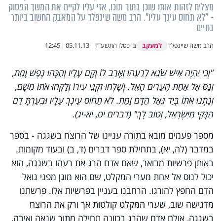
מצליח לזהות אותו שוכן בתוך תוכו, אזי עליו לקיים את המשך הפסוק
- "לא תחוס עינך עליו". הרב משה שינפלד על המאבק החשוב ביותר
בחיים
למעקב
הרב משה שיינפלד
ב' כסלו התשע"ד
|
05.11.13
|
12:45
"וְכִי יִהְיֶה אִישׁ שֹׂנֵא לְרֵעֵהוּ וְאָרַב לוֹ וְקָם עָלָיו וְהִכָּהוּ נֶפֶשׁ וָמֵת,
וְנָס אֶל אַחַת הֶעָרִים הָאֵל. וְשָׁלְחוּ זִקְנֵי עִירוֹ וְלָקְחוּ אֹתוֹ מִשָּׁם,
וְנָתְנוּ אֹתוֹ בְּיַד גֹּאֵל הַדָּם וָמֵת. לֹא תָחוֹס עֵינְךָ עָלָיו וּבִעַרְתָּ דַם
הַנָּקִי מִיִּשְׂרָאֵל, וְטוֹב לָךְ" (דברים יט, יא-יג).
מספר פעמים מובא בתורה עניינו של הרוצח בשגגה - בספר
במדבר (לה, יא), בתחילת ספר דברים (ד, ב) ובעוד מקומות.
באותן פרשיות מבואר, שאם אדם הרג את רעהו בשגגה, הוא
יכול לנוס אל אחת מערי המקלט, שם הוא מוגן מפני גואל
הדם החפץ להורגו. הרחבנו בעניין בפרשיות אלו. פרשתנו
מדגישה שוב, שערי המקלט קולטות אך ורק את הרוצח
בשגגה, אולם אדם שהרג בכוונה תחילה מתוך שנאה ואיבה,