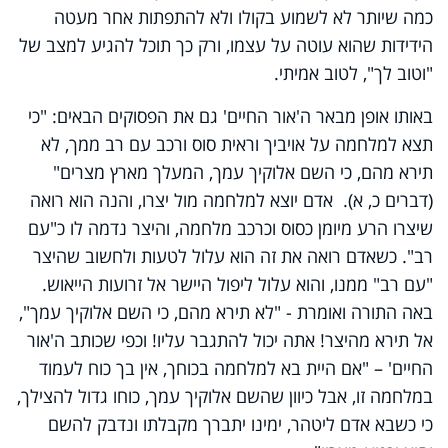
כמה שיותר לא לשמוע בקולו ולא להתפתות אחר מעטה
הידידות שהוא עוטה על עצמו, ורק כך תוכל להגיע למצב של
"וטוב לך", לטוב אמיתי.
באותו אופן מבאר ה'אור החיים' גם את הפסוקים הבאים: "כי
תצא למלחמה על אויביך וראית סוס ורכב עם רב ממך, לא
תירא מהם, כי השם אלוקיך עמך, המעלך מארץ מצרים"
(דברים כ, א). אדם יוצא למלחמה מול יצרו, והנה הוא רואה
שיצרו הרע מיומן כסוס וכרכב מלחמה, והיצר נדמה לו כ"עם
רב". כשאדם רואה את זה הוא עלול לטעות ולחשוב שהיצר
"עם רב" ממנו, והוא עלול ליפול היישר אל זרועות הייאוש.
באה התורה ואומרת - "לא תירא מהם, כי השם אלוקיך עמך",
אל תירא מהיצר! אתה יכול להתגבר עליו! וכפי שכותב ה'אור
החיים' – "אם היית בא למלחמה בכוחך, אין בך כוח לעמוד
במלחמה זו, אבל כיוון שהשם אלוקיך עמך, כוחו גדול להצילך,
כי כשבא אדם ליטהר, ימינו יתברך מקבלתו ונדבק להשם