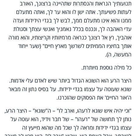
תנועותיך הנראות והנסתרות שתהיינה ברצונך, האורב
לעתות פשיעתך. אתה ישן לו והוא ער לך, ואתה מתעלם
ממנו והוא אינו מתעלם ממך, לבש לך בגדי הידידות ועדה
עדי האהבה לך, ונכנס בכלל נאמניך ואנשי עצתך וסגולת
אוהביך, רץ אל רצונך כנראה מרמיזותיו וקריצותיו, והוא מורה
אותך בחיציו הממיתים לשרשך מארץ חיים" (שער ייחוד
המעשה, ה).
כל מילה נוספת מיותרת.
היצר הרע הוא השונא הגדול ביותר שיש לאדם עלי אדמות.
שונא שעוטה על עצמו בגדי ידידות. על בסיס נתון זה מבאר
ה'אור החיים' את הפסוקים שהזכרנו.
"וכי יהיה איש שונא לרעהו, וארב לו" – ה"שונא" – היצר הרע,
נותן לך תחושה של "רעהו" – של חבר וידיד, הוא עוטה על
עצמו בגדי ידידות ומראה לך שכל מה שהוא מייעץ זה
לטובתך. אבל האמת היא, שהוא "ארב לו", הוא מכין לך מארב