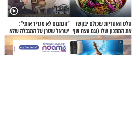
סלט האטריות שכולם יבקשו
"הגמגום לא מגדיר אותי":
את המתכון שלו (וגם עצת שף
ישראל שטרן על המגבלה שלא
להגשת הרוטב)
עוצרת אותו
X
תשעה באב | מסע לירושלים של פעם: בניינה של ירושלים