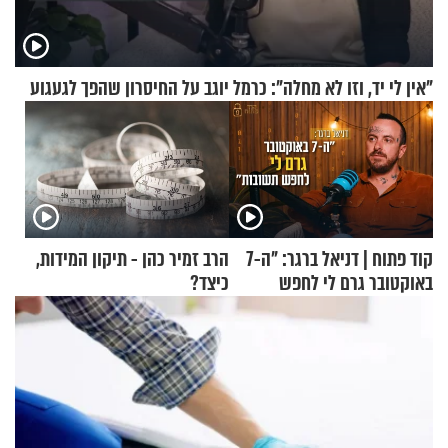
"אין לי יד, וזו לא מחלה": כרמל יוגב על החיסרון שהפך לגעגוע
קוד פתוח | דניאל ברגר: "ה-7
הרב זמיר כהן - תיקון המידות,
באוקטובר גרם לי לחפש
כיצד?
תשובות"