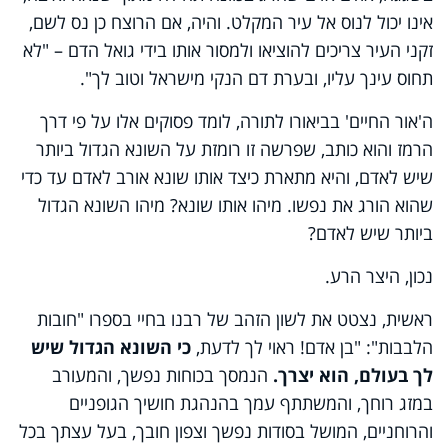
אינו יכול לנוס אל עיר המקלט. והיה, אם הרוצח כן נס לשם,
זקני העיר צריכים להוציאו ולמסור אותו בידי גואל הדם – "לא
תחוס עינך עליו, ובערת דם הנקי מישראל וטוב לך".
ה'אור החיים' בביאורו לתורה, לומד פסוקים אלו על פי דרך
הרמז והוא כותב, שפרשה זו רומזת על השונא הגדול ביותר
שיש לאדם, והיא מתארת כיצד אותו שונא אורב לאדם עד כדי
שהוא הורג את נפשו. מיהו אותו שונא? מיהו השונא הגדול
ביותר שיש לאדם?
נכון, היצר הרע.
ראשית, נצטט את לשון הזהב של רבנו בחיי בספרו "חובות
הלבבות": "בן אדם! ראוי לך לדעת,
כי השונא הגדול שיש
לך בעולם, הוא יצרך.
הנמסך בכוחות נפשך, והמעורב
במזג רוחך, והמשתתף עמך בהנהגת חושיך הגופניים
והרוחניים, המושל בסודות נפשך וצפון חובך, בעל עצתך בכל