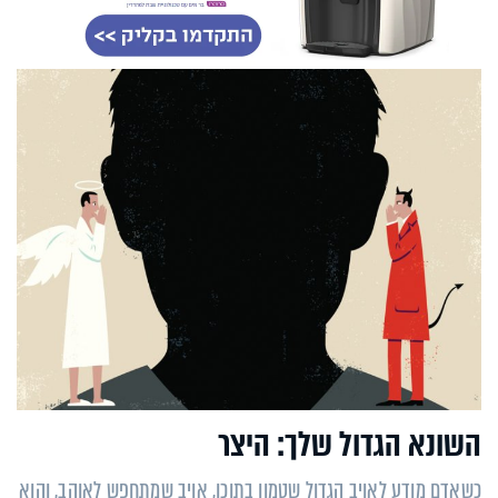
השונא הגדול שלך: היצר
כשאדם מודע לאויב הגדול שטמון בתוכו, אויב שמתחפש לאוהב, והוא