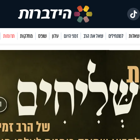
למתחילים
שאל את הרב
זמני היום
עלון
שופס
מחלקות
תרומות