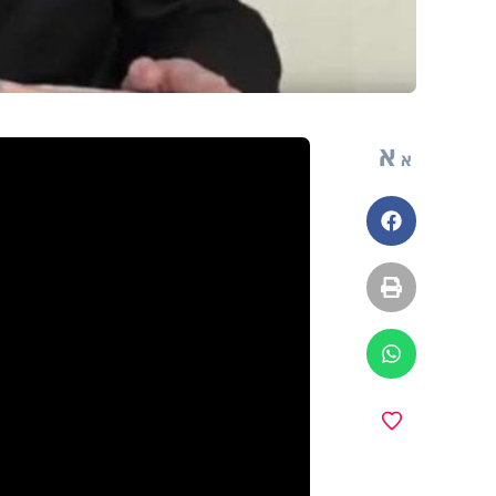
א
א
פייסבוק
הדפסה
ווטסאפ
מועדפים