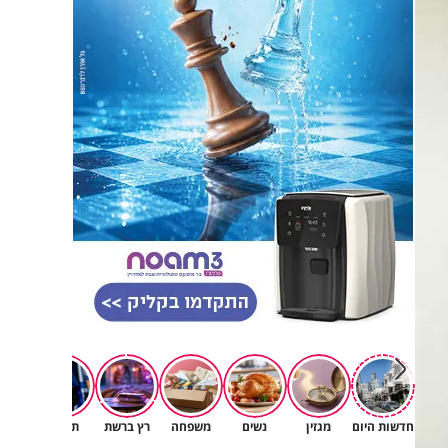
חדשות היום
מגזין
נשים
משפחה
רץ ברשת
תרבות
יהד