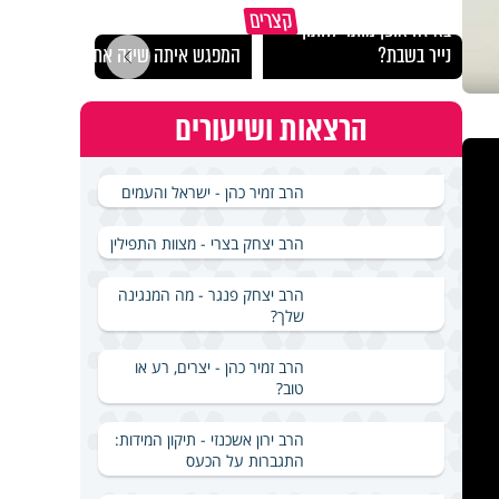
הרצל
קצרים
באיזה אופן מותר לחתוך
לארץ
נייר בשבת?
המפגש איתה שינה את חיי
באירא
הרצאות ושיעורים
הרב זמיר כהן - ישראל והעמים
הרב יצחק בצרי - מצוות התפילין
הרב יצחק פנגר - מה המנגינה
שלך?
הרב זמיר כהן - יצרים, רע או
טוב?
הרב ירון אשכנזי - תיקון המידות:
התגברות על הכעס