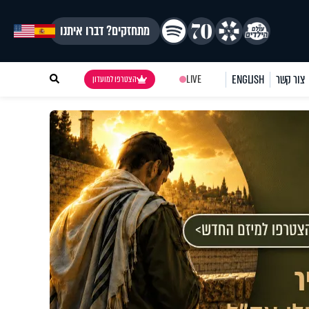
מתחזקים? דברו איתנו
צור קשר
ENGLISH
LIVE
הצטרפו למועדון