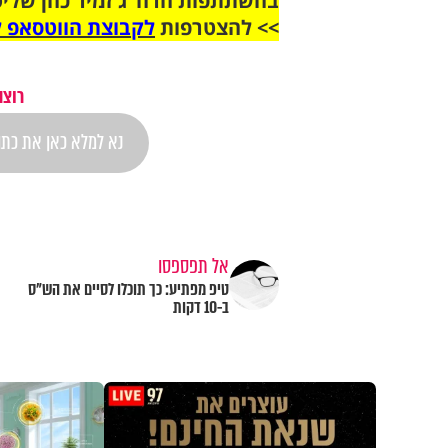
בהשתתפות הרה"ג זמיר כהן שליט
>> להצטרפות
לקבוצת הווטסאפ ל
רוצה
אל תפספסו
טיפ מפתיע: כך תוכלו לסיים את הש"ס
ב-10 דקות