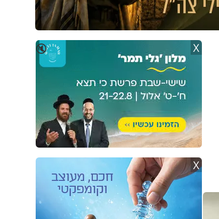
X
🔇
X