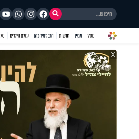
VOD
מגזין
חדשות
הרב זמיר כהן
עולם הילדים
70 שאלות
X