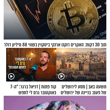
תוך 30 דקות: האקרים רוקנו ארנקי ביטקוין בשווי 88 מיליון דולר
תשעה באב | מסע לירושלים
קוד פתוח | דניאל ברגר: "ה-7
של פעם: בניינה של ירושלים
באוקטובר גרם לי לחפש
תשובות"