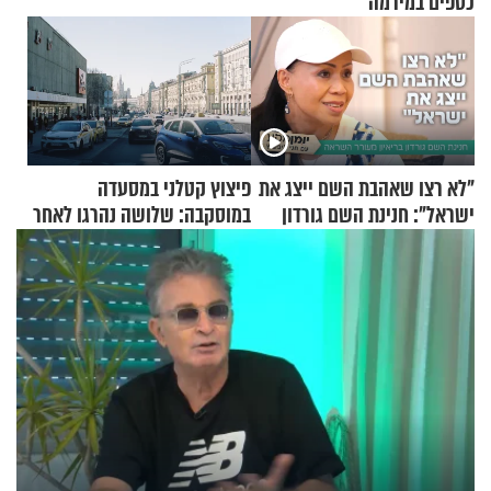
כספים במירמה
"לא רצו שאהבת השם ייצג את
פיצוץ קטלני במסעדה
ישראל": חנינת השם גורדון
במוסקבה: שלושה נהרגו לאחר
בריאיון מעורר השראה
שמטען שנשאה אישה התפוצץ