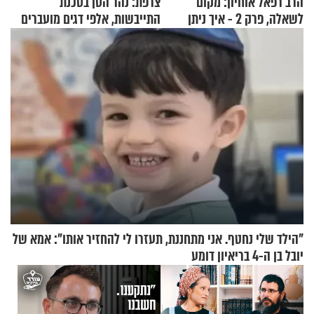
הרב רפאל אוחיון: מקום
צרפת: נהר הסן בסכנת
לשאלה, פרק 2 - איך ניתן
התייבשות, אלפי דגים מועברים
להוכיח שהתורה משמיים?
במבצעי חילוץ
"הילד שלי נחטף. אני מתחננת, תעזרו לי להחזיר אותו": אמא של
יובל בן ה-4 בריאיון דומע