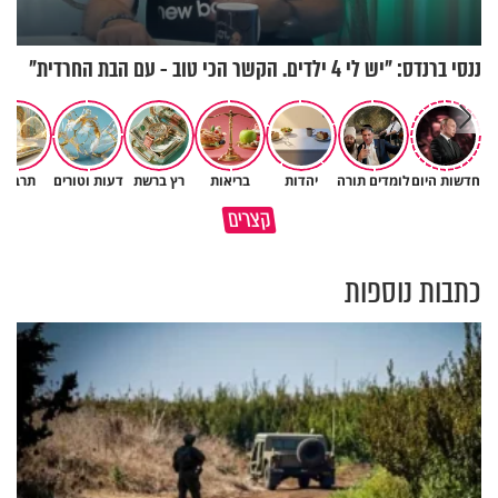
ננסי ברנדס: "יש לי 4 ילדים. הקשר הכי טוב - עם הבת החרדית"
חדשות היום
לומדים תורה
יהדות
בריאות
רץ ברשת
דעות וטורים
תרבות
גם ׳הרע׳ זה הרחמים של בורא
קצרים
מדוע האמונה נמשלה למלח?
עולם
כתבות נוספות