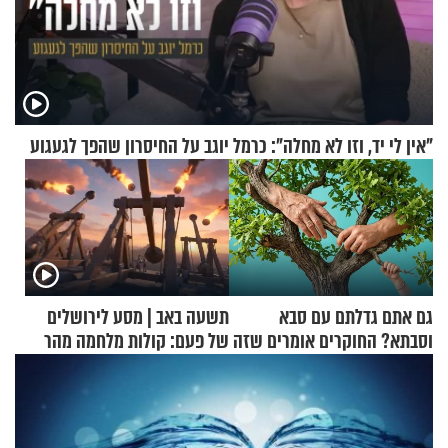
"אין לי יד, וזו לא מחלה": כרמל יוגב על החיסרון שהפך לגעגוע
גם אתם גדלתם עם סבא
תשעה באב | מסע לירושלים
וסבתא? החוקרים אומרים שזה
של פעם: קולות מלחמה מהר
מתכון מנצח
הזיתים