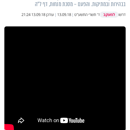
בבהירות ובמתיקות. והפעם – מסכת מנחות, דף ל"ה
למעקב
דרשו
ד' תשרי התשע"ט
|
13.09.18
|
עודכן
13.09.18 21:24