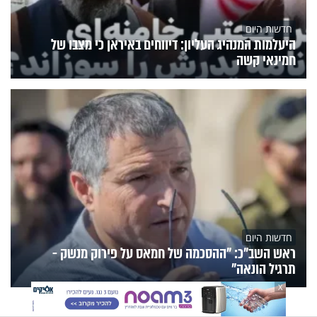
חדשות היום
היעלמות המנהיג העליון: דיווחים באיראן כי מצבו של
חמינאי קשה
חדשות היום
ראש השב"כ: "ההסכמה של חמאס על פירוק מנשק -
תרגיל הונאה"
X
הנצפים
פעילות הידברות
תוכניות הערוץ