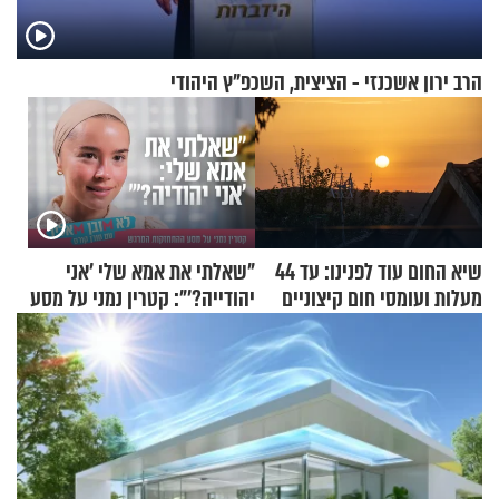
הרב ירון אשכנזי - הציצית, השכפ"ץ היהודי
שיא החום עוד לפנינו: עד 44
"שאלתי את אמא שלי 'אני
מעלות ועומסי חום קיצוניים
יהודייה?'": קטרין נמני על מסע
ההתחזקות המרגש