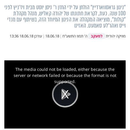
"ניגון גראסווארדיין" הולחן על ידי החזן ר' ניסן יוסט מבית ויז'ניץ לפני
100 שנה. כעת, לקראת חתונתו של יהודה קאליש, מנהל מקהלת
"קולות", מוציאה המקהלה את הניגון המיוחד הזה, בשיתוף עם מנדי
וייס ואהר'לע סאמעט. האזינו
למעקב
מוזיקה יהודית
ה' תמוז התשע"ח
|
18.06.18
|
עודכן
18.06.18 13:36
This
is
a
The media could not be loaded, either because the
modal
window.
server or network failed or because the format is not
supported.
Play