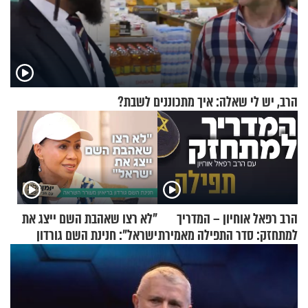
הרב, יש לי שאלה: איך מתכוננים לשבת?
הרב רפאל אוחיון – המדריך
"לא רצו שאהבת השם ייצג את
למתחזק: סדר התפילה מאמירת
ישראל": חנינת השם גורדון
הקורבנות ועד קריאת שמע
בריאיון מעורר השראה