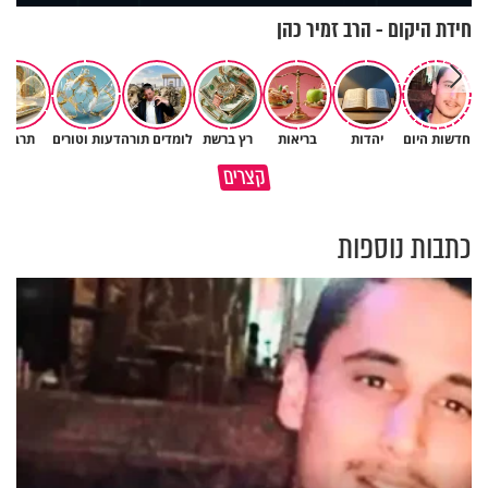
חידת היקום - הרב זמיר כהן
חדשות היום
יהדות
בריאות
רץ ברשת
לומדים תורה
דעות וטורים
תרבות
פותחים פתח קטן - ומקבלים עול
קצרים
תשתמש באהבה של השם לטובתך
עצום
כתבות נוספות