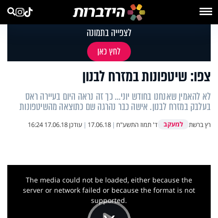
לצפייה בתמונה
לחץ כאן
צפו: שיטפונות במזרח לבנון
לא להאמין שאנחנו בחודש יוני... כך זה נראה היום בעיירה ראס
בעלבק במזרח לבנון. אישה כבר נהרגה שם כתוצאה מהשיטפונות
למעקב
רץ ברשת
ד' תמוז התשע"ח
|
17.06.18
|
עודכן
17.06.18 16:24
This
is
a
The media could not be loaded, either because the
modal
window.
server or network failed or because the format is not
supported.