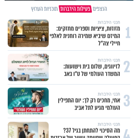
הנצפים
פעילות הידברות
תוכניות הערוץ
תכני הידברות
1
מזוזות, ציציות וספרים מחזקים:
המיזם שיביא שמירה רוחנית לאלפי
חיילי צה"ל
2
תכני הידברות
לזיווגים, שלום בית וישועות:
המשדר העולמי של ט"ו באב
3
תכני הידברות
אחי, מחכים רק לך: יום התפילין
העולמי מגיע לתל אביב
תכני הידברות
4
מה הסיכוי להתחתן בגיל 37?
הפעולה שסיימה עשור של אכזבות