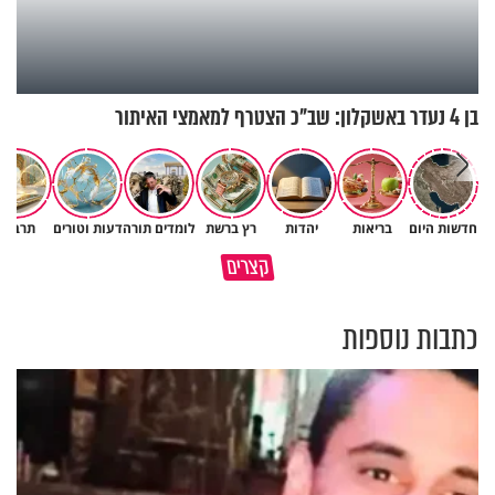
בן 4 נעדר באשקלון: שב"כ הצטרף למאמצי האיתור
חדשות היום
בריאות
יהדות
רץ ברשת
לומדים תורה
דעות וטורים
תרבות
האם אפשר להפוך קללה לברכה?
תהיו אהרון הכהן - תשכינו שלום
קצרים
מסר מפרשת השבוע
ותרדפו שלום
כתבות נוספות