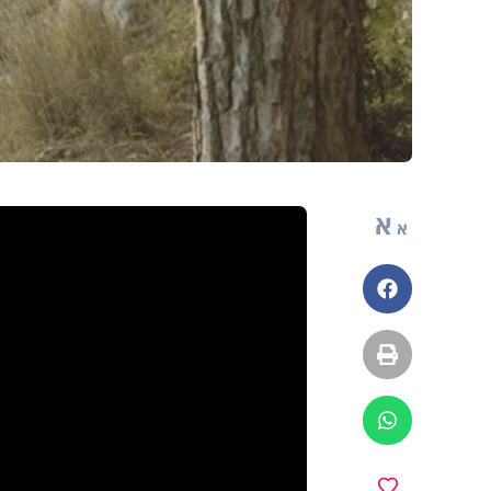
א
א
פייסבוק
הדפסה
ווטסאפ
מועדפים