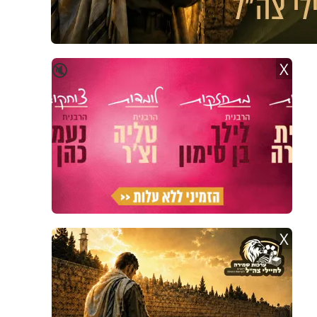
X
🔇
X