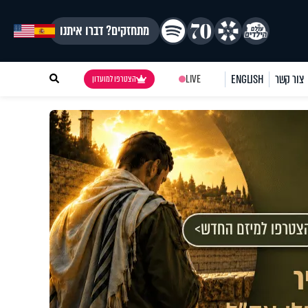
מתחזקים? דברו איתנו
צור קשר
ENGLISH
LIVE
הצטרפו למועדון