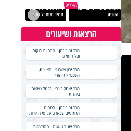
"הגמג
קצרים
דווקא החסרון מייצר את
אין רע אצל אף אחד -
ישרא
השפע
תמיד תסתכל בטוב
שלא 
הרצאות ושיעורים
הרב זמיר כהן - התהוות היקום
וגיל העולם
הרב ירון אשכנזי - הציצית,
השכפ"ץ היהודי
הרב יצחק בצרי - גלגול נשמות
ביהדות
הרב זמיר כהן - הכוחות
הרוחניים שבאדם על פי היהדות
הרב שניר גואטה - ההזדמנות