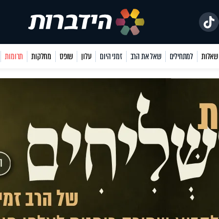
למתחילים
שאל את הרב
זמני היום
עלון
שופס
מחלקות
תרומות