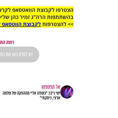
בהשתתפות הרה"ג זמיר כהן שליט
>> להצטרפות
לקבוצת הווטסאפ ל
רוצה התר
אל תפספסו
ישי ריבו: "כשפנו אליי מההפקה של שלמה
ארצי, ניתקתי"