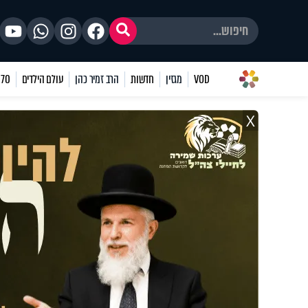
VOD
מגזין
חדשות
הרב זמיר כהן
עולם הילדים
70 שאלות
X