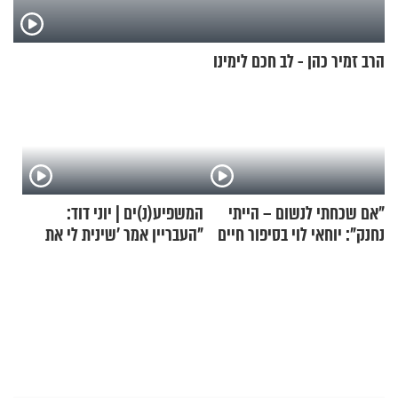
הרב זמיר כהן - לב חכם לימינו
"אם שכחתי לנשום – הייתי
המשפיע(נ)ים | יוני דוד:
נחנק": יוחאי לוי בסיפור חיים
"העבריין אמר 'שינית לי את
מעורר השראה
החיים מהקצה אל הקצה'"