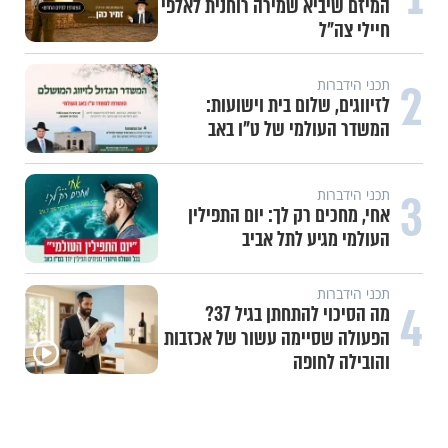
המיזם שיביא שמירה רוחנית לאלפי
חיילי צה"ל
2
תכני הידברות
לזיווגים, שלום בית וישועות:
המשדר העולמי של ט"ו באב
3
תכני הידברות
אחי, מחכים רק לך: יום התפילין
העולמי מגיע לתל אביב
תכני הידברות
4
מה הסיכוי להתחתן בגיל 37?
הפעולה שסיימה עשור של אכזבות
והובילה לחופה