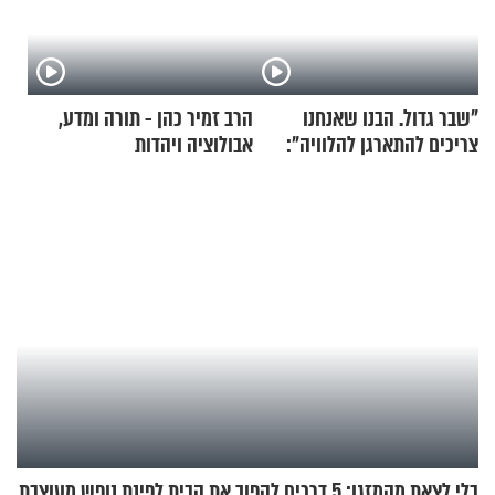
"שבר גדול. הבנו שאנחנו
הרב זמיר כהן - תורה ומדע,
צריכים להתארגן להלוויה":
אבולוציה ויהדות
זוגיות במבחן, הפעם עם מרים
וגד דנינו
בלי לצאת מהמזגן: 5 דרכים להפוך את הבית לפינת נופש מעוצבת