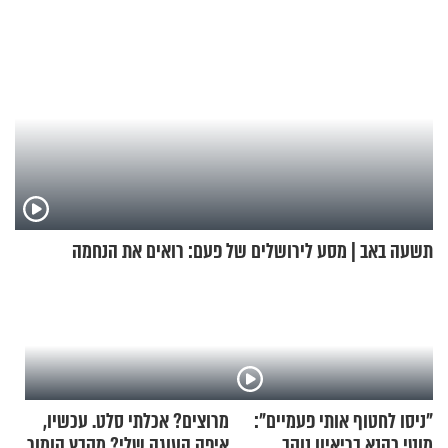
תשעה באב | מסע לירושלים של פעם: רואים את הנחמה
"ניסו לחטוף אותי פעמיים":
מרוצים? אכלתי סלט. עכשיו,
מוטי כהנא בריאיון נוקב
איפה העוגה שלי? מקבץ הומור