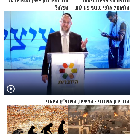
תרמית הפיצויים בביטוח
הרב זמיר כהן - איך מכפרים על
הלאומי: אלפי נפגעי פעולות
הפלה?
איבה קיבלו כספים במירמה
הרב ירון אשכנזי - הציצית, השכפ"ץ היהודי