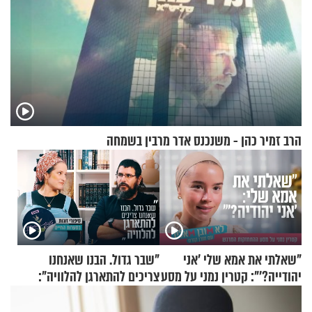
הרב זמיר כהן - משנכנס אדר מרבין בשמחה
"שאלתי את אמא שלי 'אני
"שבר גדול. הבנו שאנחנו
יהודייה?'": קטרין נמני על מסע
צריכים להתארגן להלוויה":
ההתחזקות המרגש
זוגיות במבחן, הפעם עם מרים
וגד דנינו