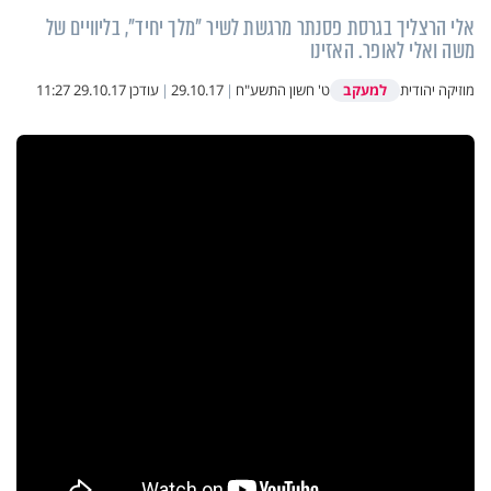
אלי הרצליך בגרסת פסנתר מרגשת לשיר "מלך יחיד", בליוויים של
משה ואלי לאופר. האזינו
למעקב
מוזיקה יהודית
ט' חשון התשע"ח
|
29.10.17
|
עודכן
29.10.17 11:27