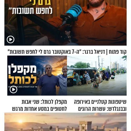
קוד פתוח | דניאל ברגר: "ה-7 באוקטובר גרם לי לחפש תשובות"
שיטפונות קטלניים באירופה
מקפלן לכותל: שני אבות
ובבנגלדש: עשרות הרוגים
לחטופים במסע אחדות מרגש
ומיליון נפגעים