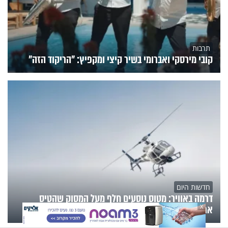
תרבות
קובי מירסקי ואברומי בשיר קיצי ומקפיץ: "הריקוד הזה"
חדשות היום
דרמה באוויר: מטוס נוסעים חלף מעל המסוק שהטיס
את טראמפ - נפתחה חקירה
X