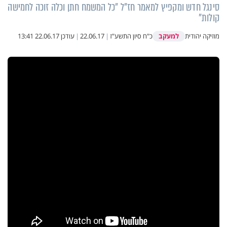
סינגל חדש ומקפיץ למאמר חז"ל "כל המשמח חתן וכלה זוכה לחמישה
קולות"
למעקב
מוזיקה יהודית
כ"ח סיון התשע"ז
|
22.06.17
|
עודכן
22.06.17 13:41