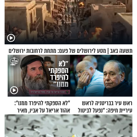
תשעה באב | מסע לירושלים של פעם: מתחת לרחובות ירושלים
ראש עיר בבריטניה לראש
"לא הספקתי להיפרד ממנו":
עיריית חיפה: ״נפעל לביטול
אהוד אריאל על אביו, מאיר
ברית הערים התאומות״
אריאל ז"ל