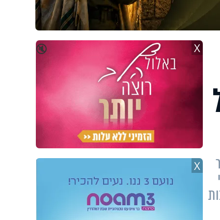
X
🔇
X
י
ות