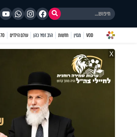
VOD
מגזין
חדשות
הרב זמיר כהן
עולם הילדים
70 שאלות
X