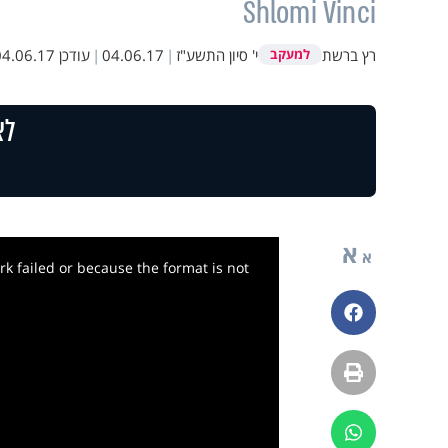
Shlomi Vinci
רץ ברשת
י' סיון התשע"ז
|
04.06.17
|
עודכן
4.06.17 13:55
למעקב
לצ
א
א
k failed or because the format is not
פייסבוק
הדפסה
ווטסאפ