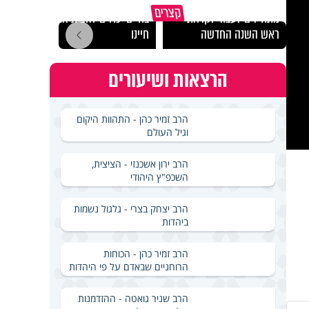
הרגעים הקשים ביותר
"הגמג
קצרים
מתחילים לעבוד לקראת
בחיים יכולים להצית את
ישרא
ראש השנה החדשה
חיינו
שלא 
הרצאות ושיעורים
הרב זמיר כהן - התהוות היקום
וגיל העולם
הרב ירון אשכנזי - הציצית,
השכפ"ץ היהודי
הרב יצחק בצרי - גלגול נשמות
ביהדות
הרב זמיר כהן - הכוחות
הרוחניים שבאדם על פי היהדות
הרב שניר גואטה - ההזדמנות