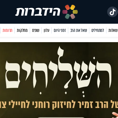
למתחילים
שאל את הרב
זמני היום
עלון
שופס
מחלקות
תרומות