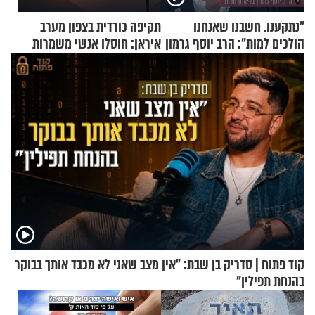
"נתקענו. חשבנו שאנחנו
תקיפה כורדית בצפון מערב
הולכים למות": הרב יוסף גרמון
איראן: חוסלו אנשי משמרות
בריאיון מרתק
המהפכה
קוד פתוח | סדריק בן שבת: "אין מצב שאני לא מכבד אותך בבוקר
בהנחת תפילין"