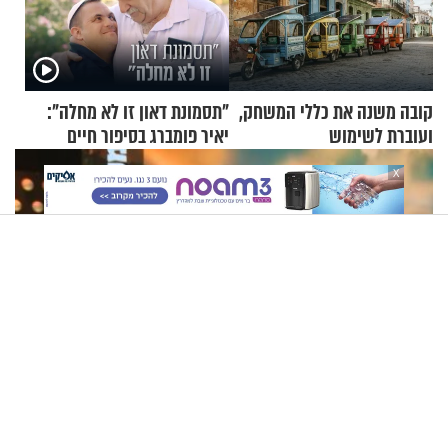
קובה משנה את כללי המשחק,
"תסמונת דאון זו לא מחלה":
ועוברת לשימוש
יאיר פומברג בסיפור חיים
בתלת־אופנועים סולאריים
מעורר השראה
X