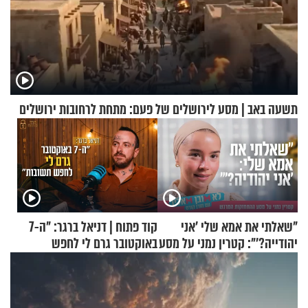
תשעה באב | מסע לירושלים של פעם: מתחת לרחובות ירושלים
"שאלתי את אמא שלי 'אני
קוד פתוח | דניאל ברגר: "ה-7
יהודייה?'": קטרין נמני על מסע
באוקטובר גרם לי לחפש
ההתחזקות המרגש
תשובות"