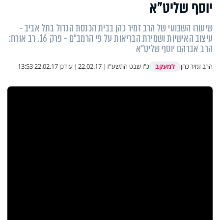
יוסף שליט”א
שיעורו השבועי של הרב זמיר כהן בבית הכנסת הגדול בתל אביב -
עיצוב האישיות ושמירת הבריאות על פי הרמב״ם - פרק 16. רב אורח:
הרב אברהם יוסף שליט”א
למעקב
הרב זמיר כהן
כ"ו שבט התשע"ז
|
22.02.17
|
עודכן
22.02.17 13:53