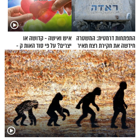
התפתחות דרמטית: המשטרה
איש ואישה - קדושה או
חידשה את חקירת רצח תאיר
יצרים? על פי סוד האות ק -
ראדה
הרב זמיר כהן