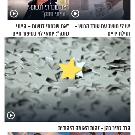
יש לי מושג עם עודד הרוש -
"אם שכחתי לנשום – הייתי
נטילת ידיים
נחנק": יוחאי לוי בסיפור חיים
מעורר השראה
הרב זמיר כהן - זהות האומה היהודית