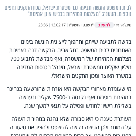
לבית המשפט הוגשה תביעה נגד משטרת ישראל, מכון התקנים וגופים
נוספים. הטענה: "מצלמות המהירות בכביש אינן אמינות"
למעקב
מיכל אריאלי
י"ז שבט התשע"ז
|
13.02.17
|
23:36
בקשה לתביעה שייתכן ותהפוך לייצוגית הוגשה בימים
האחרונים לבית המשפט בתל אביב. הבקשה דנה באמינות
מצלמות המהירות של המשטרה, ואף מבקשת לתבוע 700
מיליון שקלים ממשטרת ישראל, מינהל הכנסות המדינה
במשרד האוצר ומכון התקנים הישראלי.
מי שעומדת מאחורי הבקשה היא אזרחית שהורשעה בנהיגה
במהירות מופרזת ואף נקנסה ב-7500 שקלים ונענשה
בשלילת רישיון לחודש ופסילה על תנאי למשך שנה.
העותרת טענה כי היא סבורה שלא נהגה במהירות העולה
על המותר ולכן הגישה בקשה להישפט ולהציג את טיעוניה
בפני בית המשפט, אך בבית המשפט הבהירו לה שמערכת