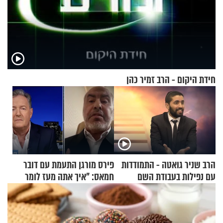
חידת היקום - הרב זמיר כהן
הרב שניר גואטה - התמודדות
פירס מורגן התעמת עם דובר
עם נפילות בעבודת השם
חמאס: "איך אתה מעז לומר
שלא ביצעתם פשעי מלחמה?!"