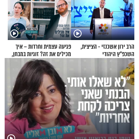
הרב ירון אשכנזי - הציצית,
פגיעה עצמית וחרדות – איך
השכפ"ץ היהודי
מכילים את זה? זוגיות במבחן,
הפעם עם יהודית ואלתר כהן