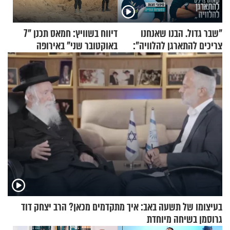
"שבר גדול. הבנו שאנחנו
דיווח בשוויץ: חמאס תכנן "7
צריכים להתארגן להלוויה":
באוקטובר שני" באירופה
זוגיות במבחן, הפעם עם מרים
וגד דנינו
בעיצומו של תשעה באב: איך מתקדמים מכאן? הרב יצחק דוד
גרוסמן בשיחה מיוחדת