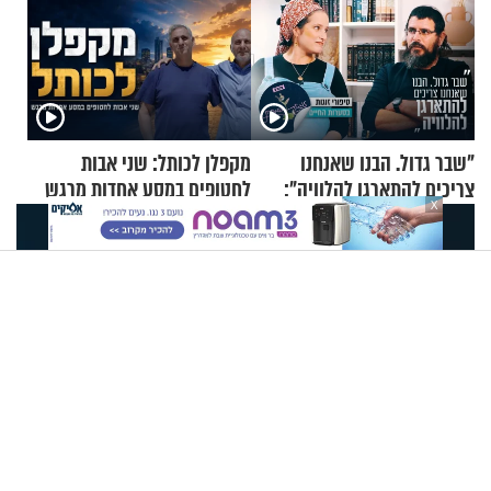
"שבר גדול. הבנו שאנחנו
מקפלן לכותל: שני אבות
צריכים להתארגן להלוויה":
לחטופים במסע אחדות מרגש
X
זוגיות במבחן, הפעם עם מרים
וגד דנינו