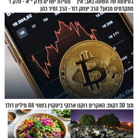
בעיצומו של תשעה באב: איך
מסילת ישרים פרק י"א - חלק ז’
מתקדמים מכאן? הרב יצחק דוד
- הרב זמיר כהן
גרוסמן בשיחה מיוחדת
תוך 30 דקות: האקרים רוקנו ארנקי ביטקוין בשווי 88 מיליון דולר