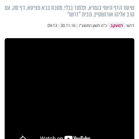
שיעור הדף היומי בגמרא, תלמוד בבלי, מסכת בבא מציעא, דף סה, עם
הרב אליהו אורנשטיין. מבית "דרשו"
למעקב
דרשו
כ"ט חשון התשע"ז
|
30.11.16
|
09:13