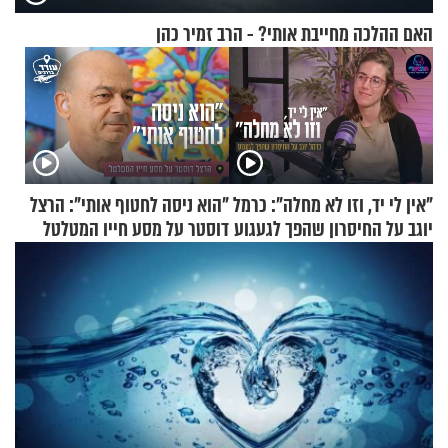
האם ההלכה מחייבת אותי? - הרב זמיר כהן
"אין לי יד, וזו לא מחלה": כרמל
"הוא ניסה לחטוף אותי": הרצל
יוגב על החיסרון שהפך לגעגוע
דוסטר על מסע חייו המטלטל