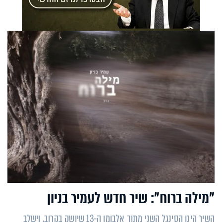
"מילה ברוח": שיר חדש לעמיר בניון
השיר הינו הסינגל השני מתוך אלבומו ה-13 שיושק בקרוב, וישלב