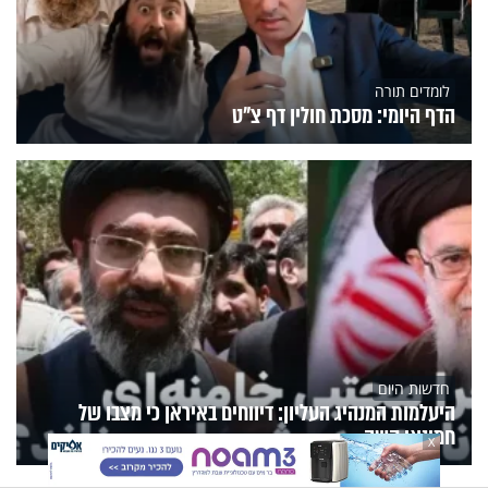
לומדים תורה
הדף היומי: מסכת חולין דף צ"ט
חדשות היום
היעלמות המנהיג העליון: דיווחים באיראן כי מצבו של
חמינאי קשה
X