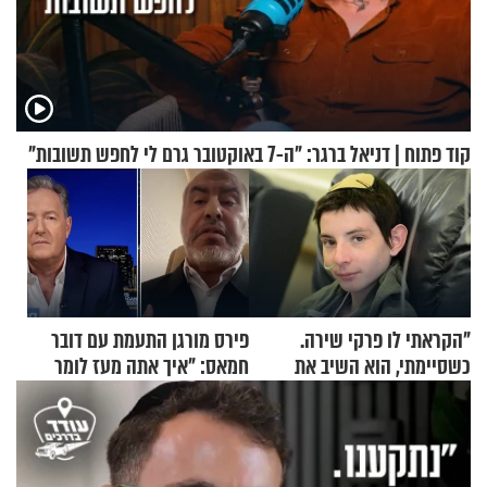
קוד פתוח | דניאל ברגר: "ה-7 באוקטובר גרם לי לחפש תשובות"
"הקראתי לו פרקי שירה.
פירס מורגן התעמת עם דובר
כשסיימתי, הוא השיב את
חמאס: "איך אתה מעז לומר
נשמתו לבורא"
שלא ביצעתם פשעי מלחמה?!"