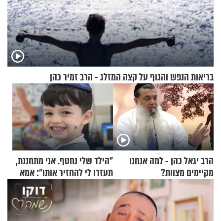
בריאות הנפש והגוף על קצה המזלג - הרב זמיר כהן
הרב יגאל כהן - למה אנחנו
"הילד שלי נחטף. אני מתחננת,
מקיימים מצוות?
תעזרו לי להחזיר אותו": אמא
של יובל בן ה-4 בריאיון דומע