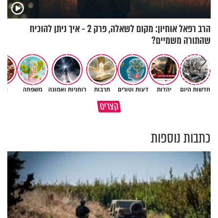
הרב רפאל אוחיון: מקום לשאלה, פרק 2 - איך ניתן להוכיח
שהתורה משמיים?
חדשות היום
יהדות
דעות וטורים
תרבות
רוחניות ואמונה
משפחה
נשי
גם ׳הרע׳ זה הרחמים של בורא
קצרים
מדוע האמונה נמשלה למלח?
עולם
כתבות נוספות