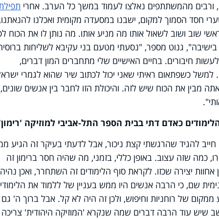
 ורבים מהמשתתפים נאלצו לעמוד במשך כל הערב. אחרי
תפילת
 חסד הסמוך למקום, ישבנו במסעדה מקומית ואכלנו להנאתנו, 
י שוב ושוב לשאול אותו מה מניע אותו. מה נותן לו את הכוח לפ
בישיבה", גנוט מספר, "נסעתי מטעם בני עקיבא לשליחות ברוסיה
עשות חיבורים. בחיים האישיים שלי מתחברים המון דברים,
למשל כשפתאום ראיתי שאני יכול לכתוב שיר שהוא לגמרי ישראלי
ה מבין את הכוח שיש לזה. והיכולת הזו לחבר בין אנשים שונים, ו
תי".
הלימודים כאדם דתי בבית הספר התל-אביבי למוזיקה 'רימון'
חייב להגיד שהרגשתי קצת ניכור, אבל לדעתי בעיקר זה הגיע ממ
, כמה שזה עצוב. באופן כללי, בזמני, מה שהיה חסר ברימון זה
אחוות יצירה שכזו. לקראת סוף הלימודים זה השתחרר, ואכן נהיה
נימית שם, כי הרבה אנשים היו ממש בעניין של ללמוד את הלימודי
ע ממקום של רוחניות וחיפוש, ולכן זה היה לא קל. אבל ברוך ה' גם
שב שיש עוד הרבה דברים שמה שנקרא 'המוזיקה היהודית' צריכה