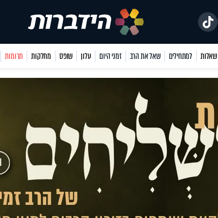
למתחילים
שאל את הרב
זמני היום
עלון
שופס
מחלקות
תרומות