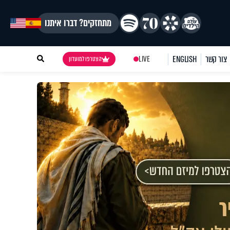
מתחזקים? דברו איתנו
צור קשר
ENGLISH
LIVE
הצטרפו למועדון