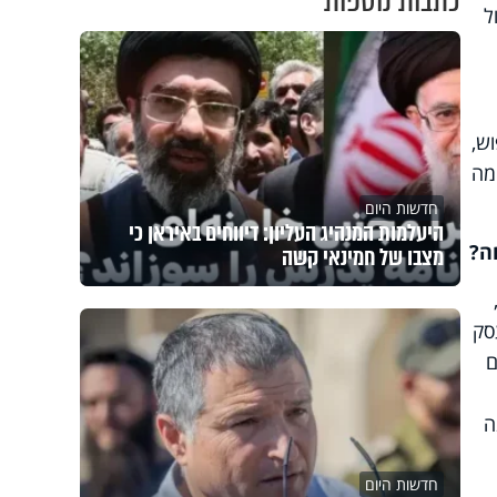
כתבות נוספות
ל
ש,
מה
חדשות היום
היעלמות המנהיג העליון: דיווחים באיראן כי
ה?
מצבו של חמינאי קשה
סק
ם
ה
חדשות היום