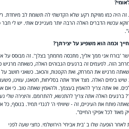
אומי?
זה היה כמו מוזיקת רקע שלא הקדשתי לה תשומת לב מיוחדת. רק
קא עכשיו הדברים האלה הרבה יותר מעניינים אותי. יש לי חבר ט
.
חייך וכמה הוא משפיע על יצירתך?
שר 'בורח אני ממך אליך, מתכסה מחמתך בצלך'. זה מבוסס על א
 במרחב הזה. לפעמים זה ברגעים הגבוהים האלה, כשאתה מרגיש ט
כשאתה מרגיש את המרחק, ואת הקטנות, והכאב. כשאני חושב על 
יש בימים האלה. מצד אחד אתה בסליחות, חטאנו, עווינו, פשענו
ים. ואז אתה צריך להאמין בעצמך. ולהאמין שאתה טוב. כי אם א
ך? ברגעים האלה אתה צריך להתנשא, להתרומם. והיצירה שלי נע
ה פותח את העיניים, זה - שיוויתי ה' לנגדי תמיד. בנוסף, כל אנ
יק מאוד לכל אפיקי החיים".
ות לאחר הופעה שלו ב 'בית אביחי' הירושלמי. כחצי שעה לפני