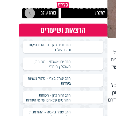
קצרים
מדוע האמונה נמשלה
גם ׳הרע׳ זה הרחמים של
האם מ
למלח?
בורא עולם
בשבת
הרצאות ושיעורים
הרב זמיר כהן - התהוות היקום
וגיל העולם
ל
ית
הרב ירון אשכנזי - הציצית,
של
השכפ"ץ היהודי
הרב יצחק בצרי - גלגול נשמות
ביהדות
יל
כן
הרב זמיר כהן - הכוחות
רכו
הרוחניים שבאדם על פי היהדות
הרב שניר גואטה - ההזדמנות