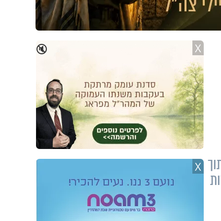
X
🔇
וך
X
ות