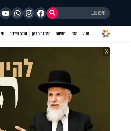
VOD
מגזין
חדשות
הרב זמיר כהן
עולם הילדים
70 שאלות
X