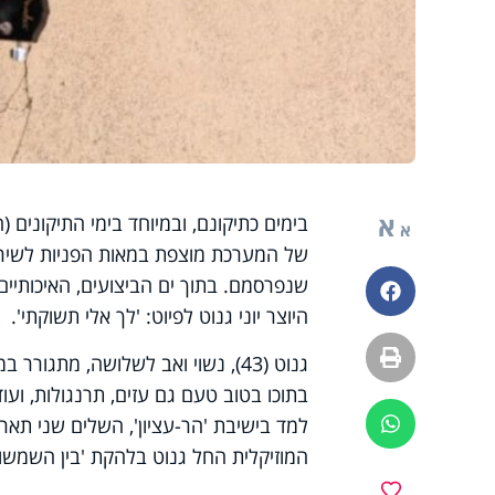
א
בימים כתיקונם, ובמיוחד בימי התיקונים 
א
של המערכת מוצפת במאות הפניות לשירים
שנפרסמם. בתוך ים הביצועים, האיכותיים 
פייסבוק
היוצר יוני גנוט לפיוט: 'לך אלי תשוקתי'.
הדפסה
גנוט (43), נשוי ואב לשלושה, מת
בתוכו בטוב טעם גם עזים, תרנגולות, ועוד
למד בישיבת 'הר-עציון', השלים שני תארי
ווטסאפ
המוזיקלית החל גנוט בלהקת 'בין השמשות'
מועדפים