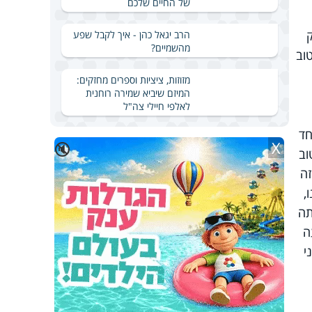
של החיים שלכם
הרב יגאל כהן - איך לקבל שפע
מהשמיים?
וב
מזוזות, ציציות וספרים מחזקים:
המיזם שיביא שמירה רוחנית
לאלפי חיילי צה"ל
חד
X
🔇
וב
זה
,
תה
ה
י