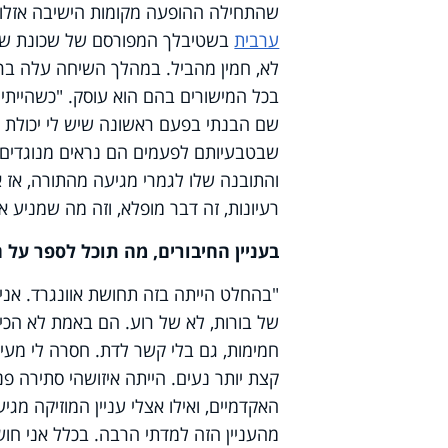
שהתחילה ההופעה מקומות הישיבה אזלו,
ערבית
בשטיבלך המפורסם של שכונת שערי
לא, חמין מהביל. במהלך השיחה עלה בראש
בכל המישורים בהם הוא עוסק. "כשהייתי 
שם הבנתי בפעם ראשונה שיש לי יכולת ל
שבטבעיותם לפעמים הם נראים מנוגדים. 
והתובנה שלו לגמרי מגיעה מהתורה, אז את
רעיונות, זה דבר מופלא, וזה מה שמניע או
בעניין החיבורים, מה תוכל לספר על 
"בהחלט הייתה בזה תחושת אוונגרד. אני 
של בורות, לא של רוע. הם באמת לא הכירו
חמימות, גם בלי קשר לדת. חסרה לי מעין 
קצת יותר נעים. הייתה איזושהי סתירה פ
האקדמיים, ואילו אצלי עניין המוזיקה מגי
מהעניין הזה למדתי הרבה. בכלל אני חו