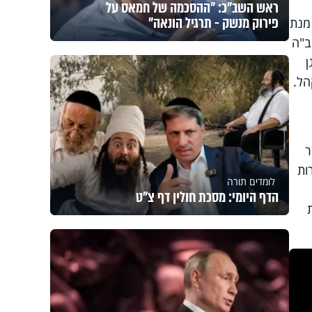
ראש השב"כ: "ההסכמה של חמאס על
פירוק מנשק - תרגיל הונאה"
 מנת
ב"ה
ן
הל.
ר
ות
לומדים תורה
הדף היומי: מסכת חולין דף צ"ט