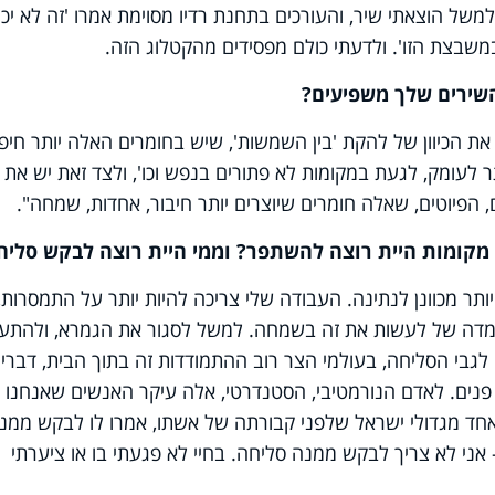
של הוצאתי שיר, והעורכים בתחנת רדיו מסוימת אמרו 'זה לא יכו
 במשבצת הזו'. ולדעתי כולם מפסידים מהקטלוג הזה.
השירים שלך משפיעים?
את הכיוון של להקת 'בין השמשות', שיש בחומרים האלה יותר חיפו
 לעומק, לגעת במקומות לא פתורים בנפש וכו', ולצד זאת יש את 
ם, הפיוטים, שאלה חומרים שיוצרים יותר חיבור, אחדות, שמחה".
לו מקומות היית רוצה להשתפר? וממי היית רוצה לבקש סליח
 יותר מכוונן לנתינה. העבודה שלי צריכה להיות יותר על התמסרות,
עמדה של לעשות את זה בשמחה. למשל לסגור את הגמרא, ולהתע
לגבי הסליחה, בעולמי הצר רוב ההתמודדות זה בתוך הבית, דברי
 פנים. לאדם הנורמטיבי, הסטנדרטי, אלה עיקר האנשים שאנחנו
חד מגדולי ישראל שלפני קבורתה של אשתו, אמרו לו לבקש ממנ
ני לא צריך לבקש ממנה סליחה. בחיי לא פגעתי בו או ציערתי