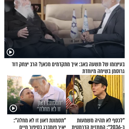
בעיצומו של תשעה באב: איך מתקדמים מכאן? הרב יצחק דוד
גרוסמן בשיחה מיוחדת
"לכסף לא תהיה משמעות
"תסמונת דאון זו לא מחלה":
ב-2036": התחזית הדרמטית
יאיר פומברג בסיפור חיים