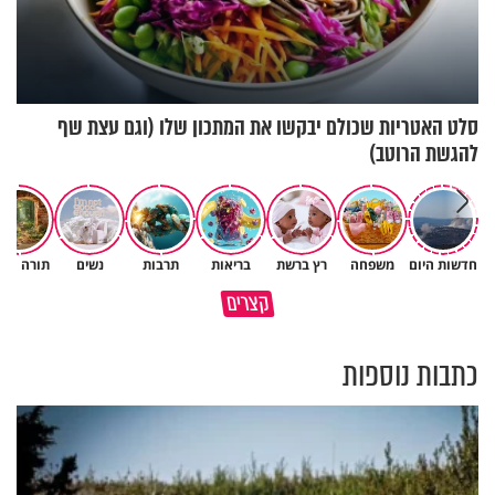
סלט האטריות שכולם יבקשו את המתכון שלו (וגם עצת שף
להגשת הרוטב)
חדשות היום
משפחה
רץ ברשת
בריאות
תרבות
נשים
תורה ומד
גם ׳הרע׳ זה הרחמים של בורא
קצרים
מדוע האמונה נמשלה למלח?
עולם
כתבות נוספות