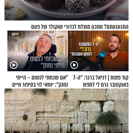
התגעגעתם? מתכון מוצלח לכדורי שוקולד של פעם
קוד פתוח | דניאל ברגר: "ה-7
"אם שכחתי לנשום – הייתי
באוקטובר גרם לי לחפש
נחנק": יוחאי לוי בסיפור חיים
תשובות"
מעורר השראה