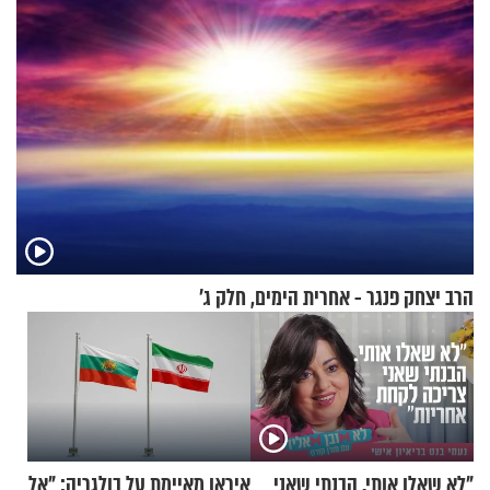
הרב יצחק פנגר - אחרית הימים, חלק ג’
"לא שאלו אותי. הבנתי שאני
איראן מאיימת על בולגריה: "אל