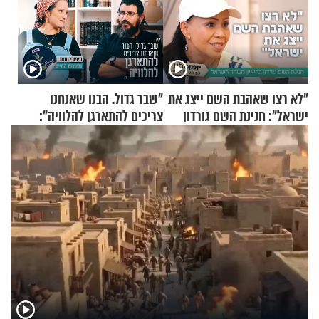
"לא רצו שאהבת השם ייצג את
"שבר גדול. הבנו שאנחנו
ישראל": חנינת השם גורדון
צריכים להתארגן להלוויה":
בריאיון מעורר השראה
זוגיות במבחן, הפעם עם מרים
וגד דנינו