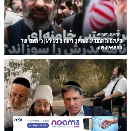
חדשות היום
היעלמות המנהיג העליון: דיווחים באיראן כי מצבו של
חמינאי קשה
X
לומדים תורה