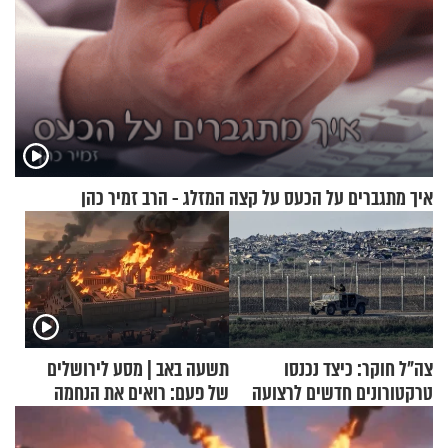
איך מתגברים על הכעס על קצה המזלג - הרב זמיר כהן
צה"ל חוקר: כיצד נכנסו
תשעה באב | מסע לירושלים
טרקטורונים חדשים לרצועה
של פעם: רואים את הנחמה