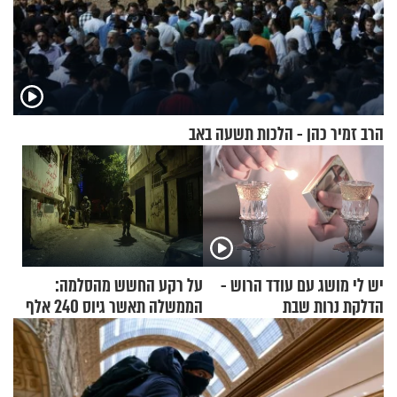
הרב זמיר כהן - הלכות תשעה באב
יש לי מושג עם עודד הרוש -
על רקע החשש מהסלמה:
הדלקת נרות שבת
הממשלה תאשר גיוס 240 אלף
אנשי מילואים