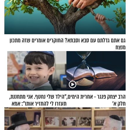
גם אתם גדלתם עם סבא וסבתא? החוקרים אומרים שזה מתכון
מנצח
הרב יצחק פנגר - אחרית הימים,
"הילד שלי נחטף. אני מתחננת,
חלק א’
תעזרו לי להחזיר אותו": אמא
של יובל בן ה-4 בריאיון דומע