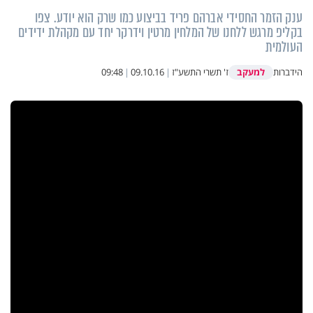
ענק הזמר החסידי אברהם פריד בביצוע כמו שרק הוא יודע. צפו
בקליפ מרגש ללחנו של המלחין מרטין וידרקר יחד עם מקהלת ידידים
העולמית
למעקב
הידברות
ז' תשרי התשע"ז
|
09.10.16
|
09:48