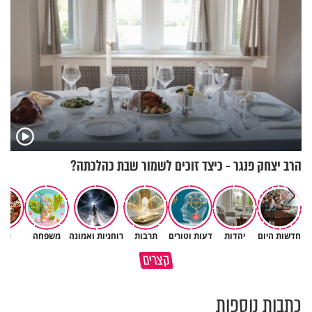
הרב יצחק פנגר - כיצד זוכים לשמור שבת כהלכתה?
חדשות היום
יהדות
דעות וטורים
תרבות
רוחניות ואמונה
משפחה
נשי
גם ׳הרע׳ זה הרחמים של בורא
קצרים
מדוע האמונה נמשלה למלח?
עולם
כתבות נוספות