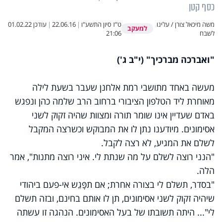
כסף קטן
משה מיכאל צורן / עלינו
ט"ז סיון התשע"ו
|
22.06.16
|
עודכן
01.02.22
למעקב
לשבח
21:06
"ואברכה מברכיך" (י"ב ג')
מעשה באחד מתושבי רמת אלחנן שעבר בשעת לילה
מאוחרת ליד הטלפון הציבורי ברחוב הרב שלמה כהן ונפגש
באדם שעדיין אינו שומר תורה ומצוות שהיה זקוק לשני
אסימונים. מיודענו נתן לו את המבוקש וכשרצה המקבל
לשלם את המגיע, לא רצה לקבל.
"הנני רוצה לשלם על מה שנתת לי. איני רוצה מתנות", אמר
הלה.
"בסדר, תשלם לי בצורה אחרת; אם תפָּגֵש אי-פעם ביהודי
שיהיה זקוק לשני אסימונים, תן לו אותם בחינם, ובזה תשלם
לי"... היתה תשובתו של בעל האסימונים. הנהגה זו עשתה