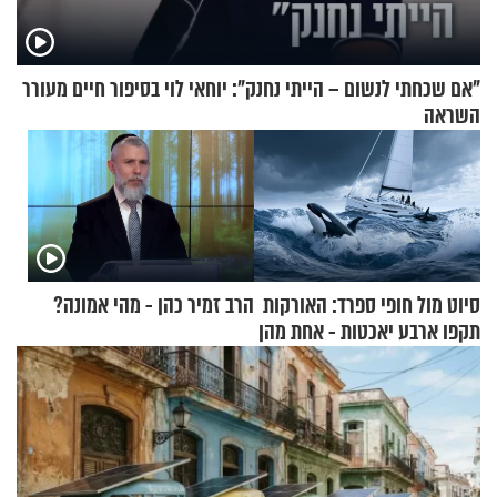
"אם שכחתי לנשום – הייתי נחנק": יוחאי לוי בסיפור חיים מעורר
השראה
סיוט מול חופי ספרד: האורקות
הרב זמיר כהן - מהי אמונה?
תקפו ארבע יאכטות - אחת מהן
טבעה