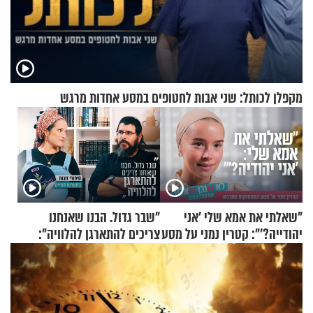
מקפלן לכותל: שני אבות לחטופים במסע אחדות מרגש
"שאלתי את אמא שלי 'אני
"שבר גדול. הבנו שאנחנו
יהודייה?'": קטרין נמני על מסע
צריכים להתארגן להלוויה":
ההתחזקות המרגש
זוגיות במבחן, הפעם עם מרים
וגד דנינו