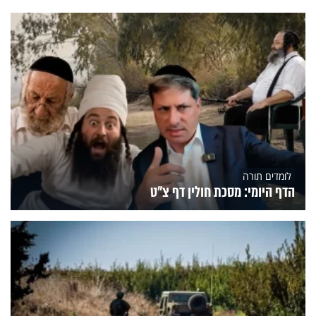
לומדים תורה
הדף היומי: מסכת חולין דף צ"ט