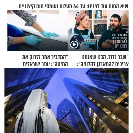
שיא החום עוד לפנינו: עד 44 מעלות ועומסי חום קיצוניים
"שבר גדול. הבנו שאנחנו
"המדביר אמר לזרוק את
צריכים להתארגן להלוויה":
המיטה": יותר ישראלים
זוגיות במבחן, הפעם עם מרים
מדווחים על מכת פשפשי
וגד דנינו
המיטה