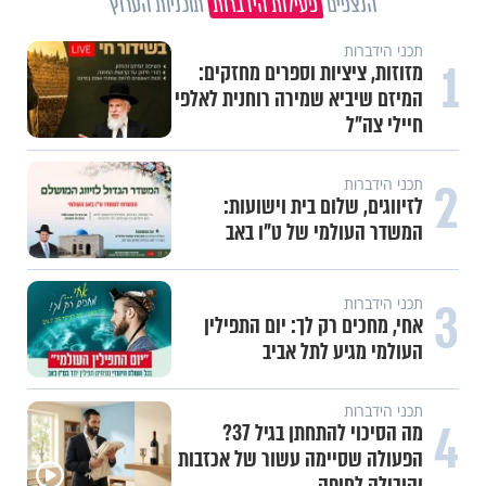
הנצפים
פעילות הידברות
תוכניות הערוץ
תכני הידברות
1
מזוזות, ציציות וספרים מחזקים:
המיזם שיביא שמירה רוחנית לאלפי
חיילי צה"ל
2
תכני הידברות
לזיווגים, שלום בית וישועות:
המשדר העולמי של ט"ו באב
3
תכני הידברות
אחי, מחכים רק לך: יום התפילין
העולמי מגיע לתל אביב
תכני הידברות
4
מה הסיכוי להתחתן בגיל 37?
הפעולה שסיימה עשור של אכזבות
והובילה לחופה