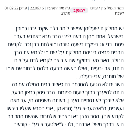
משה מיכאל צורן / עלינו
ט"ז סיון התשע"ו
|
22.06.16
|
עודכן
01.02.22
למעקב
לשבח
21:10
יש מחלוקות שעליהן אפשר לומר בלב שקט: ירבו כמותן
בישראל. אחת מהן הובאה לפני הרב מרא דאתרא בערב
פסח. בני זוג ניפקדו בשעה טובה ומוצלחת בבן זכר. לקראת
הברית פרצה ביניהם מחלוקת על שם מי לקרוא את הרך
הנולד. האב טען בתוקף שהוא רוצה לקרוא לבנו על שם
חותנו, אבי-רעייתו, ואילו האשה תבעה בלהט לבחור את שמו
של חותנה, אבי-בעלה...
השניים לא הגיעו להסכמה גם כאשר ברית המילה אמורה
היתה להיערך בתוך שעות ספורות. הרב פסק כרצון הבעל,
אלא שבכך לא נסתיים הענין. באותה משפחה חי, עד מאה
ועשרים, ה"אלטער-זיידע" (סבא זקן, אבי הסבא שעליו ביקשו
לקרוא שם). הסב הזקן בא והצהיר שלמרות שהשם המדובר
הוא, בדרך משל, אברהם, ולו - ל"אלטער זיידע" - קוראים