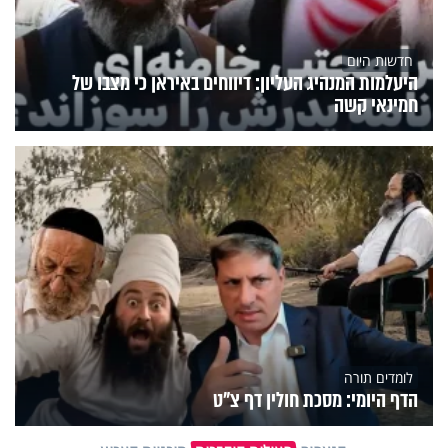
חדשות היום
היעלמות המנהיג העליון: דיווחים באיראן כי מצבו של
חמינאי קשה
לומדים תורה
הדף היומי: מסכת חולין דף צ"ט