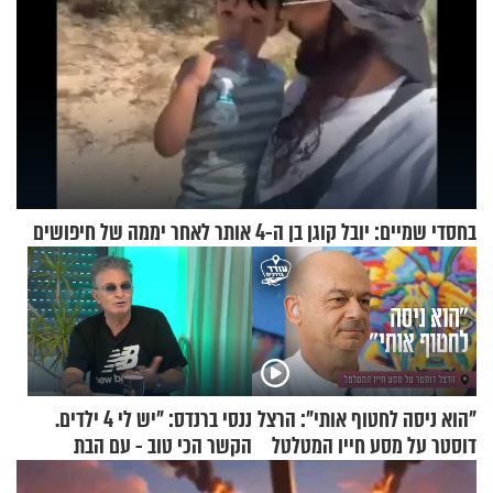
בחסדי שמיים: יובל קוגן בן ה-4 אותר לאחר יממה של חיפושים
"הוא ניסה לחטוף אותי": הרצל
ננסי ברנדס: "יש לי 4 ילדים.
דוסטר על מסע חייו המטלטל
הקשר הכי טוב - עם הבת
החרדית"