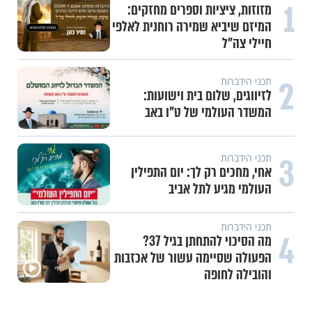
1
וידיאו מגזין
"הגמגום לא מגדיר אותי": ישראל
שטרן על המגבלה שלא עוצרת אותו
2
תכני ערוץ הידברות
חלום אדיר: מקבץ סגולות
3
עשייה והעצמה נשית
משיבת נפש: הגבול הדק שבין חוסר
טקט לפגיעה בזולת
4
תכני ערוץ הידברות
חלום אדיר: חלמתי על בית המקדש