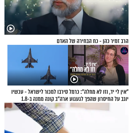
הרב זמיר כהן - כח הבחירה של האדם
"אין לי יד, וזו לא מחלה": כרמל
סירבו למכור לישראל - עכשיו
יוגב על החיסרון שהפך לגעגוע
ארה"ב קונה ממנה ב-1.8
מיליארד דולר