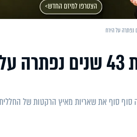
לא עב"מ: חידה בת 43 שנים נפתרה על
ם, נאס"א מצאה סוף סוף את שאריות מאיץ הרקטות של החללית