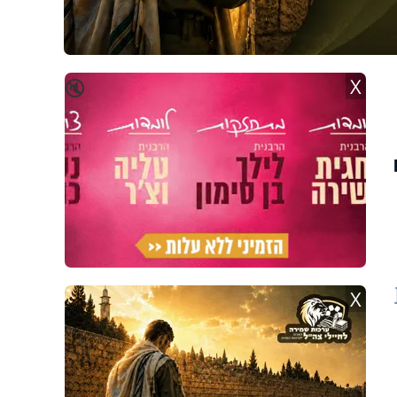
X
🔇
X