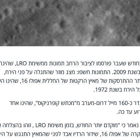
חודש שעבר פורסמו לציבור הרחב תמונות ממשימת
LRO
, שהינה
חללית סיירת בירח, שצולמו בידי נאס"א, בשנת 2009. התמונות חשפו: מצג מוזר שהתגלה על פני הירח,
שנחשד כעצם בלתי מזוהה – התגלה כאתר ההתרסקות של מאיץ הרקטות של ה
המיקום המדויק של אתר ההתרסקות, הוגדר כ-160 מייל דרום-מערב מ"מכתש קופרניקוס", שהינו אחד
וע עד כה.
מר כי "מוקדם יותר החודש, בזמן משימת
LRO
, זוהו בהצלחה א
הנחיתה של אפולו 13, 14, 15 ו- 17. במקרה של אפולו 16, שידור הרדיו אבד לפני שהמאיץ התנגש על