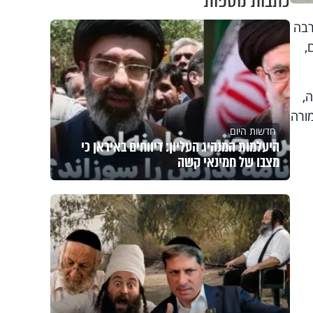
כתבות נוספות
רבה
ים,
רוסיה,
אמורה
חדשות היום
היעלמות המנהיג העליון: דיווחים באיראן כי
מצבו של חמינאי קשה