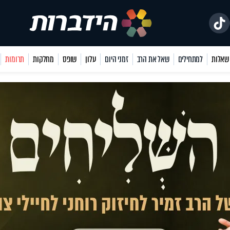
למתחילים
שאל את הרב
זמני היום
עלון
שופס
מחלקות
תרומות