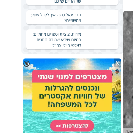
של החיים שלכם
הרב יגאל כהן - איך לקבל שפע
מהשמיים?
מזוזות, ציציות וספרים מחזקים:
המיזם שיביא שמירה רוחנית
לאלפי חיילי צה"ל
X
🔇