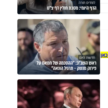
לומדים תורה
הדף היומי: מסכת חולין דף צ"ט
כאן
חדשות היום
ראש השב"כ: "ההסכמה של חמאס על
פירוק מנשק - תרגיל הונאה"