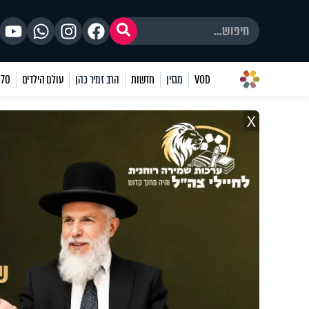
VOD
מגזין
חדשות
הרב זמיר כהן
עולם הילדים
70 שאלות
X