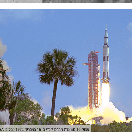
אפולו 16 משוגרת ממרכז קנדי ב- 16 באפריל, 1972 (צילום: NASA)