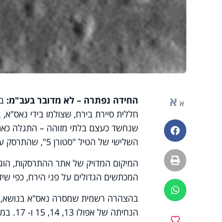
א
החידה נפתרה – לא מדובר בעב"מ:
ב
א
פייסבוק
השלישי של הטיל "סטורן 5", שהתרסק על הירח בשנת 1972.
הדפסה
המכתשים הגדולים על פני הירח, כפי שיד
ווטסאפ
בהצהרה רשמית שמסרה נאס"א בנושא, נא
מועדפים