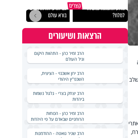
קצרים
מדוע האמונה נמשלה
גם ׳הרע׳ זה הרחמים של
האם מ
למלח?
בורא עולם
בשבת
הרצאות ושיעורים
הרב זמיר כהן - התהוות היקום
וגיל העולם
הרב ירון אשכנזי - הציצית,
חללית אפולו 16, שהינו השלב
השכפ"ץ היהודי
הרב יצחק בצרי - גלגול נשמות
ביהדות
הרב זמיר כהן - הכוחות
הרוחניים שבאדם על פי היהדות
תרי
 הירח,
הרב שניר גואטה - ההזדמנות