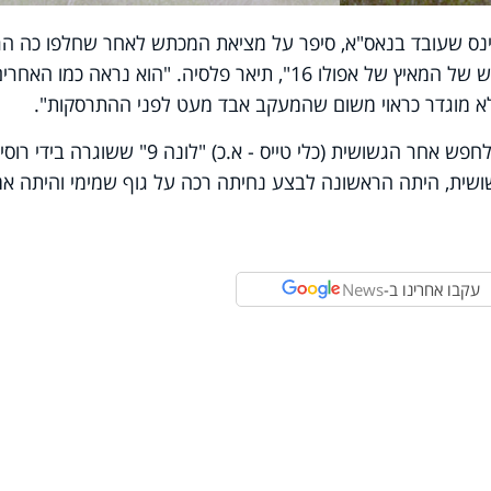
פקינס שעובד בנאס"א, סיפר על מציאת המכתש לאחר שחלפו כה ה
לבסוף הצלחתי למצוא את המכתש של המאיץ של אפולו 16", תיאר פלסיה. "הוא נראה כמו האחר
לא מוגדר כראוי משום שהמעקב אבד מעט לפני ההתרסקות"
.
היא גם לחפש אחר הגשושית (כלי טייס - א.כ) "לונה 9" ששוגרה בידי 
 בשנת 1966. אותה הגשושית, היתה הראשונה לבצע נחיתה רכה על גוף שמימי והיתה 
עקבו אחרינו ב-
News