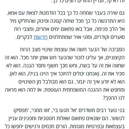
זה לא קל, ועדיין ההורים רוצים כל כך.
גם שירה בעבר שמחה כל כך בכל הזדמנות לצאת עם אמא.
היא התרגשה כל כך מכל שיחה קטנה ופינוק שהחליקו מיד
אל הלב פנימה. אבל באו פתאום ימים אחרים, ומצבי רוח
סוערים וקודרים, ומזגי אויר שמתחלפים
חדשות
לבקרים.
הסביבה של הנער חשה את עוצמת שינויי מצב הרוח
הקיצוניים, אך עלינו לזכור שהנער חש אותן יותר מכל. הוא זה
שחווה את זה על בשרו, וחש מכך חשוף וחסר הגנה. הוא לא
מכיר את זה. (אנחנו יכולים להיזכר איך היינו בגילו, הוא לא).
הוא לא יודע איך זה יגמר. גם הוא מבולבל מן השינויים
ומחפש את ההגנה המשפחתית העוטפת. אז למה הוא מראה
לנו ההפך?
בני נוער רבים משדרים 'אל תגעו בי', 'זוזו ממני', 'תפסיקו
לגשש'. הם שונאים פתאום שאלות חטטניות ומפגינים עניין
בעצמאות ובפרטיות מוגזמת. הורים חכמים ורגישים יחפשו כל