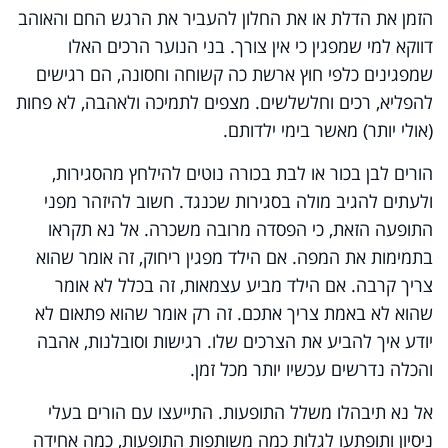
הזמן את הדלת או את החלון להעביר את הרגש החם והאוהב
דווקא למי שמפגין כי אין צורך. בני הנוער הרכים האלו
שמפגינים כלפי חוץ ארשת כה קשוחה וחסונה, הם רגישים
להפליא, רכים וחלשלשים. מצפים לתמיכה ולאהבה, לא פחות
(אולי יותר) מאשר בימי ילדותם.
הורים לבן בכור או לבת בכורה נוטים להילחץ מהסגירות,
ולעתים להגיב מולה בסגירות שכנגד. חשוב להיזהר מפני
התופעה הזאת, כי הפסדה מרובה משכרה. אל נא תקראו
בתמימות את המפה. אם הילד מפגין ריחוק, זה אומר שהוא
צריך קרבה. אם הילד מביע עצמאות, זה בכלל לא אומר
שהוא לא באמת צריך אתכם. זה רק אומר שהוא פתאום לא
יודע איך להביע את הצרכים שלו. רגישות וסובלנות, אהבה
והכלה נדרשים עכשיו יותר מכל זמן.
אל נא תיבהלו משלל התופעות. התייעצו עם הורים בעלי
ניסיון ותופתעו לגלות כמה משותפות התופעות, כמה אחידה