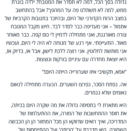
גדולה בסך הכל, למה לא תסדר את המטבח? ילדה בוגרת
ממש, למה לא תשתלט פה על המהפך? אבל בהתחשב
במצב הרוח הקדורני של היום, ובהיזכר בתגובות הקרביות של
אתמול – אני מעדיפה כבר לסדר לבד. חיש מקבל המטבח
צורה מאורגנת, ואני מתחילה לדמיין לי כוס קפה. כבר מאוחר
מאוד. התעייפתי. אף רגע של מנוחה לא היה לי היום, ועכשיו
אני מותשת לחלוטין. אני רוצה ללכת לישון, אבל אז, בדיוק אז,
היא יוצאת מחדרה עם עיניים בורקות ונוצצות.
"אמא, תקשיבי איזו שערורייה הייתה היום!"
אה. נפתח הסכר, נפרצו השערים. הנערה מתחילה לנאום
נאומים שלא נגמרים.
היא מתארת לי בתסיסה גדולה את מה שקרה היום בכיתה,
את חוסר ההתחשבות של המורה, את ההתעלמות של
המדריכה, ואיך רואים שדווקא הן מכל המחזור הן הן הכבשה
השחורה. היא מדברת על 'הכיתה' ועל ההתייחסות של