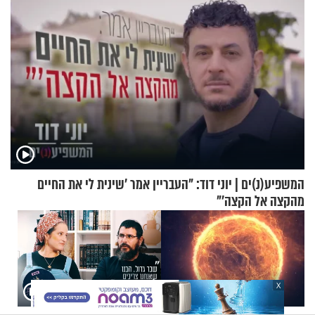
המשפיע(נ)ים | יוני דוד: "העבריין אמר 'שינית לי את החיים
מהקצה אל הקצה'"
X