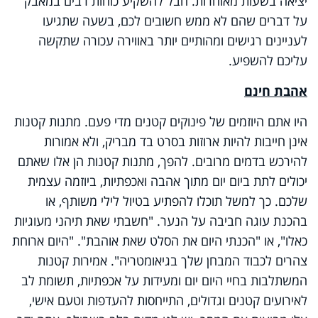
יציאה בשעות מאוחרות. חבל להשקיע כוחות רבים במאבק
על דברים שהם לא ממש חשובים לכם, בשעה שתגיעו
לעניינים רגישים ומהותיים יותר באווירה עכורה שתקשה
עליכם להשפיע.
אהבת חינם
היו אתם היוזמים של פינוקים קטנים מדי פעם. מתנות קטנות
אינן חייבות להיות ארוזות בסרט בד מבריק, ולא אמורות
להירכש בדמים מרובים. להפך, מתנות קטנות הן אלו שאתם
יכולים לתת ביום יום מתוך אהבה ואכפתיות, ביוזמה עצמית
שלכם. כך למשל תוכלו להפתיע בטיול לילי משותף, או
בהכנת עוגה חביבה על הנער. "חשבתי שאת תיהני מעוגיות
כאלו", או "הכנתי היום את הסלט שאת אוהבת". "היום ארוחת
צהרים לכבוד המבחן שלך בגיאומטריה". אמירות קטנות
המשתלבות בחיי היום יום ומעידות על אכפתיות, תשומת לב
לאירועים קטנים וגדולים, התייחסות להעדפות וטעם אישי,