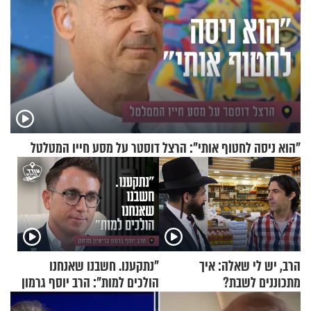
"הוא ניסה לחטוף אותי": הרצל דוסטר על מסע חייו המטלטל
הרב, יש לי שאלה: איך
"נתקענו. חשבנו שאנחנו
מתכוננים לשבת?
הולכים למות": הרב יוסף גרמון
בריאיון מרתק