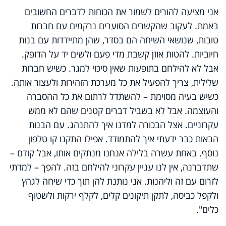
אני מציעה להורים לשמור את הכוחות לדברים החשובים
באמת. לעקוב שהקשרים הסוערים נרקמים עם חברות
טובות, שנושאי השיחה הם בסדר, שהן מתיידדות עם בנות
חיוביות. להטות אוזן קשבת מדי פעם ולשים יד על הדופק.
אבל לא להילחם בתופעות שאין סיכוי למגר. כשיש חברות
שלילית, צריך להפעיל את כל מערכת הזהירות ולעצור אותה.
כשיש בעיה מסוימת – להשתדל לרתום את כל ההסברה
והעוצמה. אבל לא בשביל דברים קטנים שהם לא ממש
עקרוניים. אצל הבכורה למדנו איך להתנהג. עם הבנות
הבאות כבר ידעתי איך להתמודד. אפילו התקנו קו טלפון
נוסף. באחת עשרה בלילה אנחנו מנתקים אותו, אבל קודם –
שתדברנה, אין לנו עניין עקרוני להילחם בזה. להפך – למדתי
לזרום עם זה וליהנות. אני נותנת להן תוך כדי שיחה לגהץ
ולקפל כביסה, לתקן תיקונים קלים, לקלף ירקות ולשטוף
כלים".