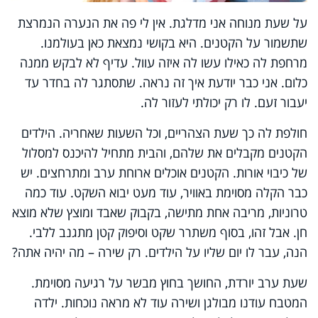
על שעת מנוחה אני מדלגת. אין לי פה את הנערה הנמרצת
שתשמור על הקטנים. היא בקושי נמצאת כאן בעולמנו.
מרחפת לה כאילו עשו לה איזה עוול. עדיף לא לבקש ממנה
כלום. אני כבר יודעת איך זה נראה. שתסתגר לה בחדר עד
יעבור זעם. לו רק יכולתי לעזור לה.
חולפת לה כך שעת הצהריים, וכל השעות שאחריה. הילדים
הקטנים מקבלים את שלהם, והבית מתחיל להיכנס למסלול
של כיבוי אורות. הקטנים אוכלים ארוחת ערב ומתרחצים. יש
כבר הקלה מסוימת באוויר, עוד מעט יבוא השקט. עוד כמה
טרוניות, מריבה אחת מתישה, בקבוק שאבד ומוצץ שלא מוצא
חן. אבל זהו, בסוף משתרר שקט וסיפוק קטן מתגנב ללבי.
הנה, עבר לו יום שליו על הילדים. רק שירה – מה יהיה אתה?
שעת ערב יורדת, החושך בחוץ מבשר על רגיעה מסוימת.
המטבח עודנו מבולגן ושירה עוד לא מראה נוכחות. ילדה