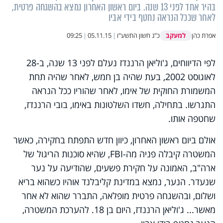
בהיר אחד לפני 13 שנה. ביום ראשון האחרון נמצא בהשגחה פרטית,
לאחר שככל הנראה נחטף בידי אביו
למעקב
אפרת כהן
כ"ג חשון התשע"ו
|
05.11.15
|
09:25
לפי הדיווחים, ג'וליאן הרננדז נעלם לפני 13 שנה, ב-28
לאוגוסט 2002, בעת שהיה בן חמש, לאחר שהיה תחת
המשמורת החוקית של אימו, לאחר שהוריו ככל הנראה
התגרשו. בתחילה, חשדו השלטונות באימו, בובי הרננדז,
שחטפה אותו.
אולם ביום ראשון האחרון, כיוון חדש התפתח בחקירה, כאשר
המשטרה קיבלה פניה מה-
FBI
, שהיא סוכנות הריגול של
ארה"ב, האמונה על חקירת פשעים, שהודיעה על נער
שנעדר. הנער, נמצא במדינת קליבלנד אוהיו כשהוא בריא
ושלום, ובהשגחה פרטית מופלאה, התברר שהוא לא אחר
מאשר... ג'וליאן הרננדז, היום בן 18. להערכת המשטרה,