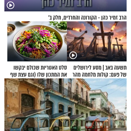
הרב זמיר כהן - הקורונה והחרדים, חלק ב’
תשעה באב | מסע לירושלים
סלט האטריות שכולם יבקשו
של פעם: קולות מלחמה מהר
את המתכון שלו (וגם עצת שף
הזיתים
להגשת הרוטב)