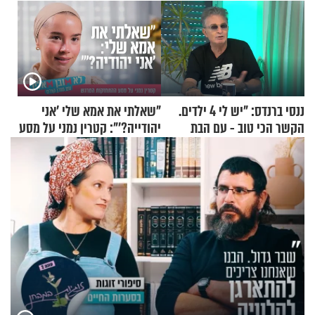
ננסי ברנדס: "יש לי 4 ילדים.
"שאלתי את אמא שלי 'אני
הקשר הכי טוב - עם הבת
יהודייה?'": קטרין נמני על מסע
החרדית"
ההתחזקות המרגש