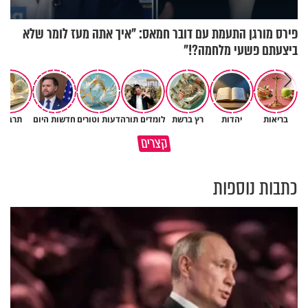
פירס מורגן התעמת עם דובר חמאס: "איך אתה מעז לומר שלא
ביצעתם פשעי מלחמה?!"
בריאות
יהדות
רץ ברשת
לומדים תורה
דעות וטורים
חדשות היום
תרבות
גם ׳הרע׳ זה הרחמים של בורא
קצרים
מדוע האמונה נמשלה למלח?
עולם
כתבות נוספות