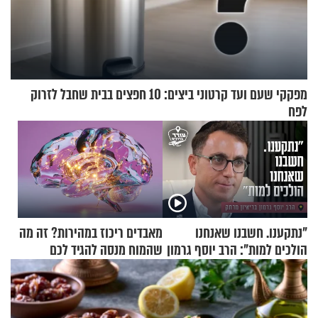
מפקקי שעם ועד קרטוני ביצים: 10 חפצים בבית שחבל לזרוק
לפח
"נתקענו. חשבנו שאנחנו
מאבדים ריכוז במהירות? זה מה
הולכים למות": הרב יוסף גרמון
שהמוח מנסה להגיד לכם
בריאיון מרתק