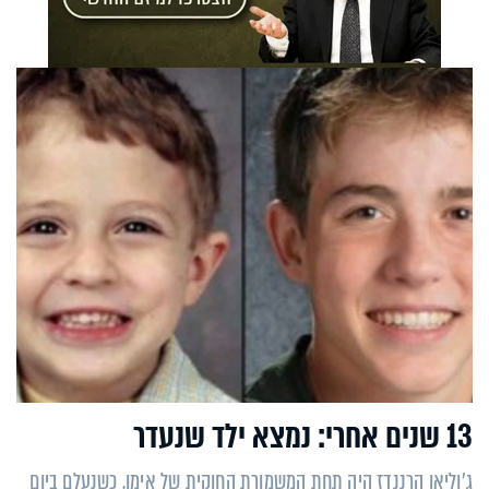
13 שנים אחרי: נמצא ילד שנעדר
ג'וליאן הרננדז היה תחת המשמורת החוקית של אימו, כשנעלם ביום