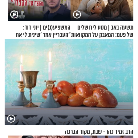
תשעה באב | מסע לירושלים
המשפיע(נ)ים | יוני דוד:
של פעם: המאבק על המקוואות
"העבריין אמר 'שינית לי את
החיים מהקצה אל הקצה'"
הרב זמיר כהן - שבת, מקור הברכה