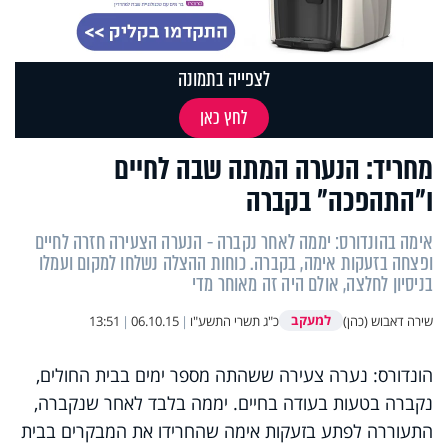
לצפייה בתמונה
לחץ כאן
מחריד: הנערה המתה שבה לחיים
ו"התהפכה" בקברה
אימה בהונדורס: יממה לאחר נקברה - הנערה הצעירה חזרה לחיים
ופצחה בזעקות אימה, בקברה. כוחות ההצלה נשלחו למקום ועמלו
בניסיון לחלצה, אולם היה זה מאוחר מדי
למעקב
שירה דאבוש (כהן)
כ"ג תשרי התשע"ו
|
06.10.15
|
13:51
הונדורס: נערה צעירה ששהתה מספר ימים בבית החולים,
נקברה בטעות בעודה בחיים. יממה בלבד לאחר שנקברה,
התעוררה לפתע בזעקות אימה שהחרידו את המבקרים בבית