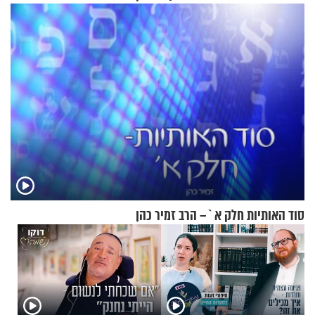
בשיעור מיוחד
סוד האותיות חלק א`– הרב זמיר כהן