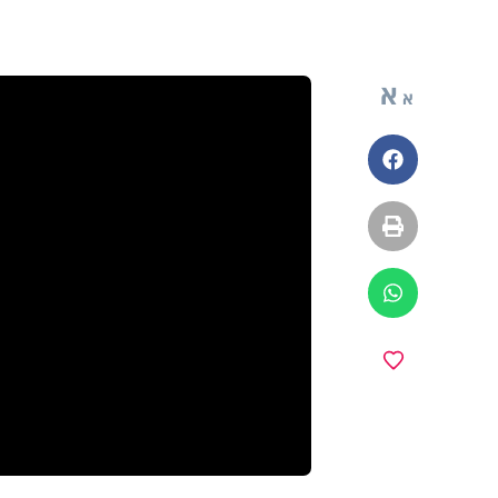
א
א
פייסבוק
הדפסה
ווטסאפ
מועדפים