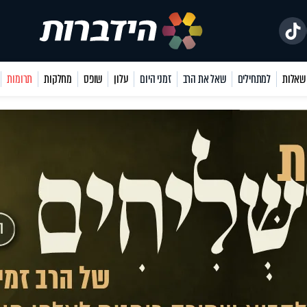
למתחילים
שאל את הרב
זמני היום
עלון
שופס
מחלקות
תרומות