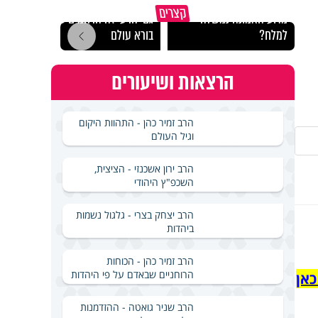
קצרים
מדוע האמונה נמשלה
גם ׳הרע׳ זה הרחמים של
האם מ
למלח?
בורא עולם
בשבת
הרצאות ושיעורים
הרב זמיר כהן - התהוות היקום
וגיל העולם
הרב ירון אשכנזי - הציצית,
השכפ"ץ היהודי
הרב יצחק בצרי - גלגול נשמות
ביהדות
הרב זמיר כהן - הכוחות
הרוחניים שבאדם על פי היהדות
כאן
הרב שניר גואטה - ההזדמנות