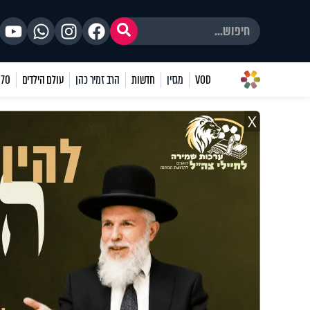
VOD
מגזין
חדשות
הרב זמיר כהן
עולם הילדים
70 שאלות
X