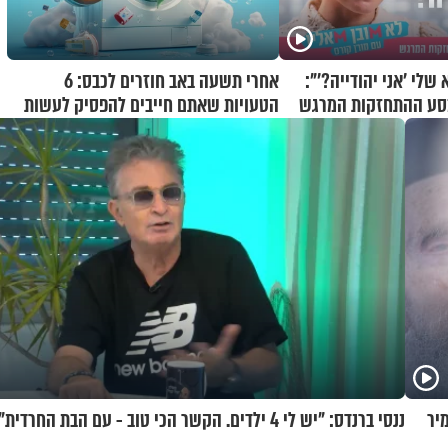
לי 'אני יהודייה?'":
אחרי תשעה באב חוזרים לכבס: 6
מסע ההתחזקות המרגש
הטעויות שאתם חייבים להפסיק לעשות
יר
ננסי ברנדס: "יש לי 4 ילדים. הקשר הכי טוב - עם הבת החרדית"