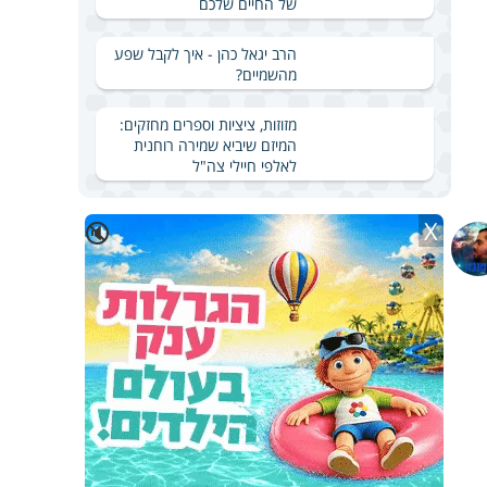
של החיים שלכם
הרב יגאל כהן - איך לקבל שפע
מהשמיים?
מזוזות, ציציות וספרים מחזקים:
המיזם שיביא שמירה רוחנית
לאלפי חיילי צה"ל
X
🔇