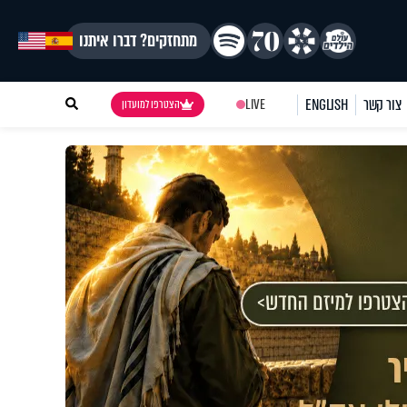
מתחזקים? דברו איתנו
צור קשר
ENGLISH
LIVE
הצטרפו למועדון