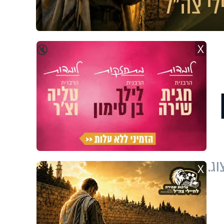
X
🔇
וג.
X