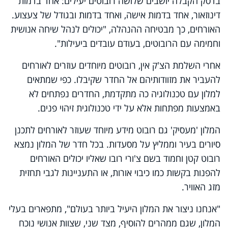
בדסק הקבלה יושבים שלושה רובוטים יעילים: אחד בדמות
דינוזאור, אחד בדמות אישה, ואחד בדמות ובגודל של צעצוע.
האורחים, כך מבטיחה ההנהלה, "יכולים לנהל שיחה אנושית
וחמימה עם הרובוטים, בעודם עובדים ביעילות".
אחרי השלמת הצ'ק אין, רובוטים מיוחדים עוזרים לאורחים
להעביר את מזוודותיהם אל החדר שקיבלו. כפי שמתאים
למלון עם טכנולוגיה כה מתקדמת, החדרים נפתחים לא
באמצעות מפתחות אלא על ידי טכנולוגית זיהוי פנים.
המלון 'מעסיק' גם רובוט מידע מיוחד שעוזר לאורחים לתכנן
סיורים בעיר וממליץ על מסעדות. בכל חדר של המלון נמצא
רובוט קטן וחמוד בשם צ'ורי רובו שאליו יכולים האורחים
להפנות בקשות כמו כיבוי אורות, או התעניינות לגבי תחזית
מזג האוויר.
"אנחנו ניצור את המלון היעיל ביותר בעולם", מתפארים בעלי
המלון, שגם ממהרים להוסיף, מצד שני, שצוות אנושי נוכח