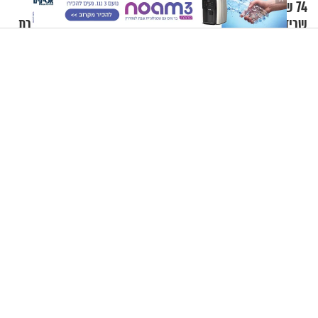
74 שנים אחרי האסון: נמצאו
הרב רפאל אוחיון – המדריך
שרידי המטוס שטבע באוקיינוס
למתחזק: סדר התפילה מאמירת
עם עשרות נוסעים
הקורבנות ועד קריאת שמע
"ניסו לחטוף אותי פעמיים": מוטי כהנא בריאיון נוקב