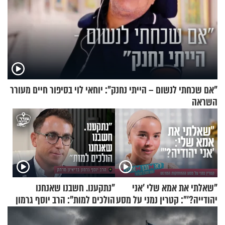
"אם שכחתי לנשום – הייתי נחנק": יוחאי לוי בסיפור חיים מעורר
השראה
"שאלתי את אמא שלי 'אני
"נתקענו. חשבנו שאנחנו
יהודייה?'": קטרין נמני על מסע
הולכים למות": הרב יוסף גרמון
ההתחזקות המרגש
בריאיון מרתק