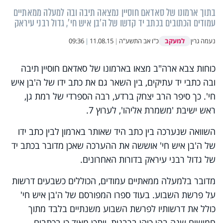
בתוך ארמונו של סאדאם חוסיין נמצאה תיבה ובה למעלה ממאתיים
עמודים הכתובים בכתב יד קדשו של ה'בן איש חי', גדול רבני עיראק
למעקב
נעמה גרין
כ"ו אב התשע"ה
|
11.08.15
|
09:36
כוחות צבא ארה"ב מצאו בארמונו של סאדאם חוסיין תיבה
ובה כתבי יד עתיקים, בין השאר גם את כתב ידו של ה'בן איש
חי'. כך סיפר הרב יצחק ברדע, רבה הספרדי של רמת גן,
ראש ישיבת 'משמרת אליהו', לערוץ 7.
השוואה שנערכה בין כתב היד שאותר בארמון לבין כתב ידו
של ה'בן איש חי' אוששה את ההערכה שאכן מדובר בכתב יד
של גדול רבני עיראק בדורות האחרונים.
מדובר בלמעלה ממאתיים עמודים, הכוללים כשבעים דרשות
על פרשת השבוע. בעוד ספרו המפורסם של ה'בן איש חי'
כולל את דרשותיו לפרשת השבוע משנתיים בלבד מתוך
חמישים שנה בהן כיהן ברבנות, ייתכן מאוד כי בכתבים