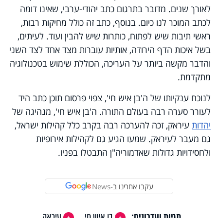
לאורך שנים. מדובר בתרגום כתב יהודי-ערבי, שאינו דומה
לכתב המוכר לנו כיום. בנוסף, כתב זה כולל מחיקות רבות,
ראשי תיבות שיש לפתוח, כותרות שיש להבין ועוד. לעיתים,
בשל איכות הדף הירודה, אותיות עוברות מצד אחד לצד השני
והדבר מקשה ביותר על העריכה, הכוללת שימוש בטכנולוגיה
מתקדמת.
לנוכח ענקיותו של ה'בן איש חי', צפוי פרסום תוכן כתב היד
לעורר סערה רבה בעולם התורה. ה'בן איש חי', מנהיגה של
יהדות
עיראק, זכה להערכה רבה בקרב כלל קהילות ישראל,
גם מעבר לעיראק. שמעו הגיע גם לקהילות אירופיות
ולחסידויות גדולות שאדמוריה"ן התבטלו בפניו.
עקבו אחרינו ב-
News
תגיות ועדכונים:
בן איש חי
עיראק