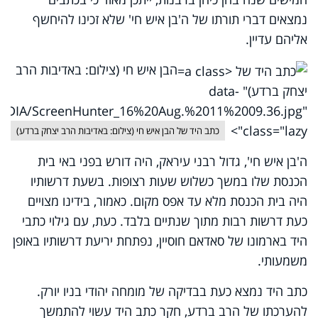
נמצאים דברי תורתו של ה'בן איש חי' שלא זכינו להיחשף
אליהם עדיין.
הבן איש חי (צילום: באדיבות הרב
יצחק ברדע)" data-
_MEDIA/ScreenHunter_16%20Aug.%2011%2009.36.jpg"
class="lazy">
כתב היד של הבן איש חי (צילום: באדיבות הרב יצחק ברדע)
ה'בן איש חי', גדול רבני עיראק, היה דורש בפני באי בית
הכנסת שלו במשך כשלוש שעות רצופות. בשעת דרשותיו
היה בית הכנסת מלא עד אפס מקום. כאמור, בידינו מצויים
כעת דרשות רבות מתוך שנתיים בלבד. כעת, עם גילוי כתבי
היד בארמונו של סאדאם חוסיין, נפתחת יריעת דרשותיו באופן
משמעותי.
כתב היד נמצא כעת בבדיקה של מומחה יהודי בניו יורק.
להערכתו של הרב ברדע, חקר כתב היד עשוי להתמשך