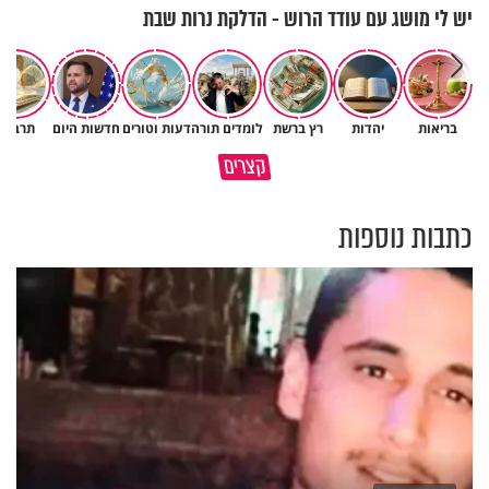
יש לי מושג עם עודד הרוש - הדלקת נרות שבת
בריאות
יהדות
רץ ברשת
לומדים תורה
דעות וטורים
חדשות היום
תרבות
פותחים פתח קטן - ומקבלים עול
קצרים
תשתמש באהבה של השם לטובתך
עצום
כתבות נוספות