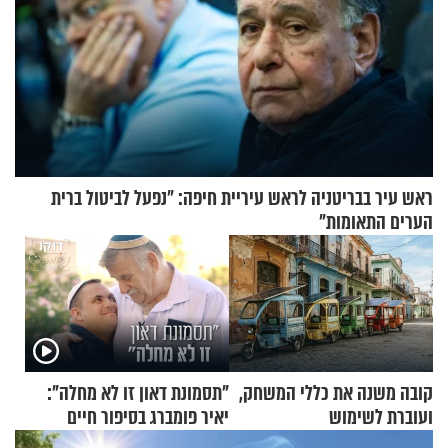
ראש עיר בבריטניה לראש עיריית חיפה: ״נפעל לביטול ברית
הערים התאומות״
קובה משנה את כללי המשחק,
"תסמונת דאון זו לא מחלה":
ועוברת לשימוש
יאיר פומברג בסיפור חיים
בתלת־אופנועים סולאריים
מעורר השראה