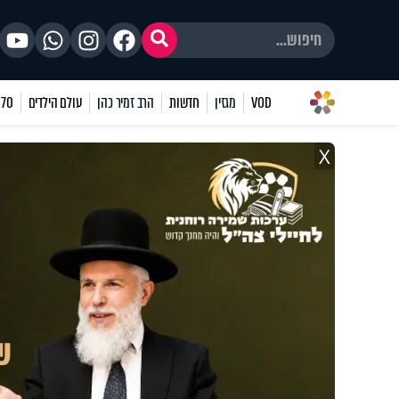
VOD
מגזין
חדשות
הרב זמיר כהן
עולם הילדים
70 שאלות
X