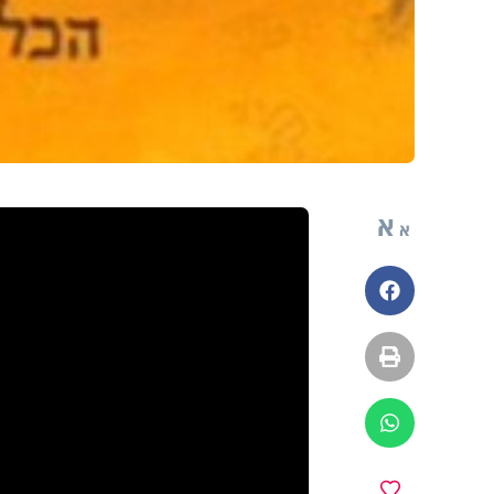
א
א
פייסבוק
הדפסה
ווטסאפ
מועדפים