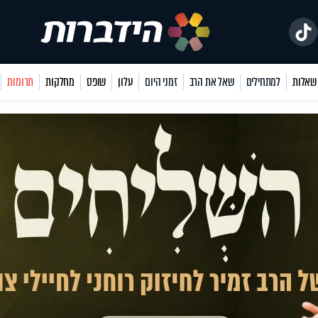
למתחילים
שאל את הרב
זמני היום
עלון
שופס
מחלקות
תרומות