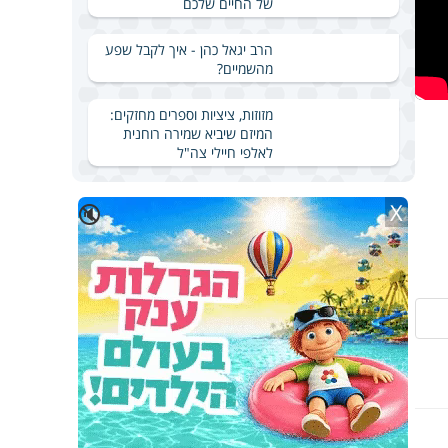
של החיים שלכם
הרב יגאל כהן - איך לקבל שפע
מהשמיים?
מזוזות, ציציות וספרים מחזקים:
המיזם שיביא שמירה רוחנית
לאלפי חיילי צה"ל
X
🔇