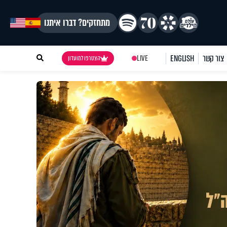
מתחזקים? דברו איתנו
צור קשר
ENGLISH
LIVE
הצטרפו למועדון