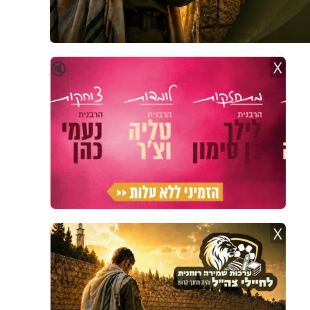
X
🔇
X