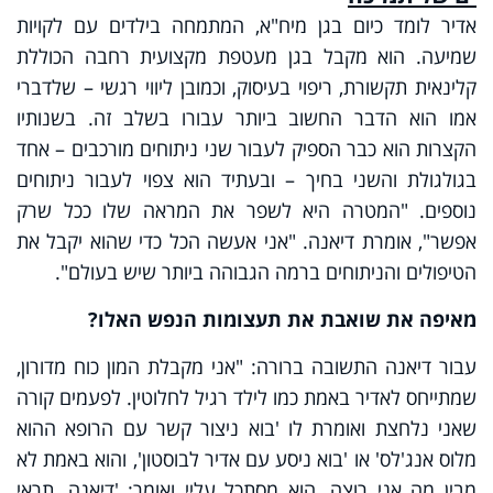
אדיר לומד כיום בגן מיח"א, המתמחה בילדים עם לקויות
שמיעה. הוא מקבל בגן מעטפת מקצועית רחבה הכוללת
קלינאית תקשורת, ריפוי בעיסוק, וכמובן ליווי רגשי – שלדברי
אמו הוא הדבר החשוב ביותר עבורו בשלב זה. בשנותיו
הקצרות הוא כבר הספיק לעבור שני ניתוחים מורכבים – אחד
בגולגולת והשני בחיך – ובעתיד הוא צפוי לעבור ניתוחים
נוספים. "המטרה היא לשפר את המראה שלו ככל שרק
אפשר", אומרת דיאנה. "אני אעשה הכל כדי שהוא יקבל את
הטיפולים והניתוחים ברמה הגבוהה ביותר שיש בעולם".
מאיפה את שואבת את תעצומות הנפש האלו?
עבור דיאנה התשובה ברורה: "אני מקבלת המון כוח מדורון,
שמתייחס לאדיר באמת כמו לילד רגיל לחלוטין. לפעמים קורה
שאני נלחצת ואומרת לו 'בוא ניצור קשר עם הרופא ההוא
מלוס אנג'לס' או 'בוא ניסע עם אדיר לבוסטון', והוא באמת לא
מבין מה אני רוצה. הוא מסתכל עליי ואומר: 'דיאנה, תראי