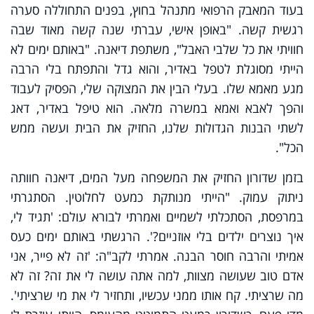
בעוד המאבק הרפואי מתנהל בחוץ, בפנים התחוללה סערה
רגשית קשה. "באופן אישי, עברתי שנה קשה מאוד שבה
חוויתי את כל שלבי האבל", משתפת דיאנה. "באותם ימים לא
הייתי מסוגלת לטפל באדיר, והוא גדל והתפתח בלי הרבה
מגע מאמא שלו. בעלי הבין את המצוקה שלי, הפסיק לעבוד
והפך לאבא ואמא במשרה מלאה. הוא טיפל באדיר, דאג
לשתי הבנות הגדולות שלנו, החזיק את הבית ועשה ממש
הכל".
בזמן שדורון החזיק את המשפחה מעל המים, דיאנה חוותה
ניתוק עמוק. "הייתי מנותקת כמעט לחלוטין. הסתגרתי
במרפסת, הסתכלתי לשמיים ואמרתי לבורא עולם: 'תגיד לי,
איך נוצרים ילדים בלי אוזניים?'. הרגשתי באותם ימים כעס
אמיתי והרבה חוסר הבנה. אמרתי לקב"ה: 'זה לא פייר, אני
אדם טוב שעושה מצוות, למה אתה עושה לי את זה? זה לא
מה שרציתי. קח אותו ממני עכשיו, ותחזיר לי את מי שרציתי'.