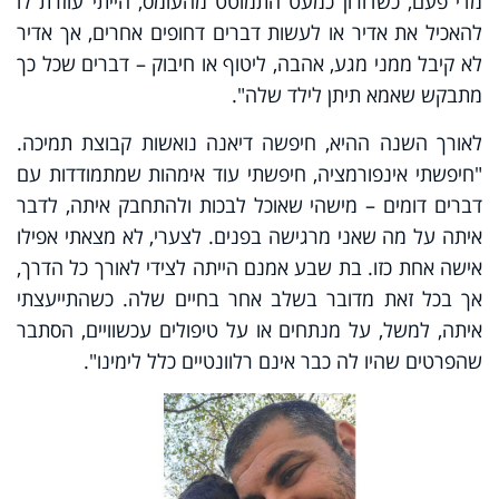
מדי פעם, כשדורון כמעט התמוטט מהעומס, הייתי עוזרת לו
להאכיל את אדיר או לעשות דברים דחופים אחרים, אך אדיר
לא קיבל ממני מגע, אהבה, ליטוף או חיבוק – דברים שכל כך
מתבקש שאמא תיתן לילד שלה".
לאורך השנה ההיא, חיפשה דיאנה נואשות קבוצת תמיכה.
"חיפשתי אינפורמציה, חיפשתי עוד אימהות שמתמודדות עם
דברים דומים – מישהי שאוכל לבכות ולהתחבק איתה, לדבר
איתה על מה שאני מרגישה בפנים. לצערי, לא מצאתי אפילו
אישה אחת כזו. בת שבע אמנם הייתה לצידי לאורך כל הדרך,
אך בכל זאת מדובר בשלב אחר בחיים שלה. כשהתייעצתי
איתה, למשל, על מנתחים או על טיפולים עכשוויים, הסתבר
שהפרטים שהיו לה כבר אינם רלוונטיים כלל לימינו".