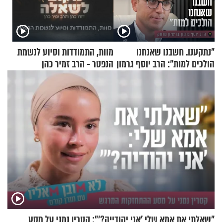
"נתקענו. חשבנו שאנחנו
מוות, התמודדות וסיוע לנשמת
הולכים למות": הרב יוסף גרמון
הנפטר - הרב זמיר כהן
בריאיון מרתק
"שאלתי את אמא שלי 'אני יהודייה?'": קטרין נמני על מסע