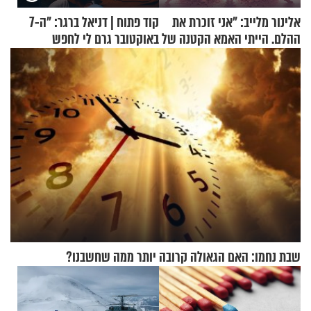
אלינור מלייב: "אני זוכרת את
קוד פתוח | דניאל ברגר: "ה-7
ההלם. הייתי האמא הקטנה של
באוקטובר גרם לי לחפש
הבית"
תשובות"
שבת נחמו: האם הגאולה קרובה יותר ממה שחשבנו?