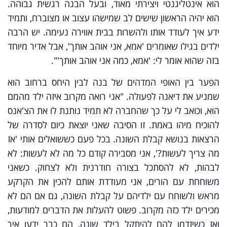
הוא אינטליגנטי ויצירתי מאוד, ובעל הבנה רגשית גבוהה.
הוא יהיה הראשון שישים לב שמישהו עצוב או מצוברח, ותמיד
ידע איך לעודד אותו ולהשרות בבית אווירה נעימה. יש הרבה
ילדים בגילו שאומרים 'אמא, אני אוהב אותך', אבל אדיר מיוחד
בזה שהוא אומר לי: 'אמא, כמה אני אוהב אותך'".
הפער בין האופי המדהים של בנה לבין היחס ברחוב הוא
שמניע את דיאנה לפעולה. "אני רואה מקרוב איזה ילד מהמם
הוא, וכואב לי על כך שהחברה לא תמיד נותנת לו את הצ'אנס
להוכיח מיהו באמת. זו הסיבה שאני יוצאת כיום לסדרה של
הרצאות בנושא קבלת השונה. בכל פעם כששואלים אותי 'אז
מה צריך לעשות?', אני מסבירה קודם כל מה לא לעשות: לא
לבהות, לא להסתכל בצורה חודרנית ולא לצחוק. כשאני
משוחחת עם הורים, אני מעודדת אותם להכין את הקרקע
מראש ולשוחח עם ילדיהם על קבלת השונה, גם אם הם לא
מכירים ילד כזה מקרוב. פשוט להעלות את הדברים למודעות,
ואז כשיזדמן להם להיתקל בילד שונה, הם כבר ידעו איך