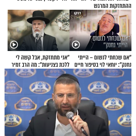
ההתחזקות המרגש
"אם שכחתי לנשום – הייתי
"אני מתחזקת, אבל קשה לי
נחנק": יוחאי לוי בסיפור חיים
ללכת בצניעות": מה הרב זמיר
מעורר השראה
כהן המליץ לה לעשות?