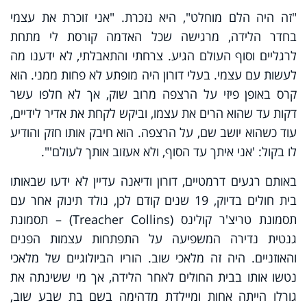
"זה היה הלם מוחלט", היא נזכרת. "אני זוכרת את עצמי
בחדר הלידה, מרגישה שכל האדמה קורסת לי מתחת
לרגליים וסוף העולם הגיע. צרחתי והתאבלתי, לא ידענו מה
לעשות עם עצמי. בעלי דורון היה מופתע לא פחות ממני. הוא
קרס באופן פיזי על הרצפה מרוב שוק, אך לא חלפו עשר
דקות עד שהוא הרים את עצמו, וביקש לקחת את אדיר לידיים,
עוד כשהוא יושב שם, על הרצפה. הוא חיבק אותו חזק והודיע
לו בקול: 'אני איתך עד הסוף, ולא אעזוב אותך לעולם'".
באותם רגעים דרמטיים, דורון ודיאנה עדיין לא ידעו שבאותו
בית חולים בדיוק, 19 שנים קודם לכן, נולד תינוק אחר עם
תסמונת טריצ'ר קולינס (Treacher Collins) – תסמונת
גנטית נדירה המשפיעה על התפתחות עצמות הפנים
והאוזניים. היה זה מלאכי שוב. הוריו הביולוגיים של מלאכי
נטשו אותו בבית החולים לאחר הלידה, אך מי ששינתה את
גורלו הייתה אחות ומיילדת מדהימה בשם בת שבע שוב,