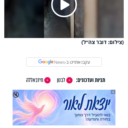
Play
Video
(צילום: דובר צה״ל)
עקבו אחרינו ב-
News
תגיות ועדכונים:
לבנון
חיזבאללה
X
🔇