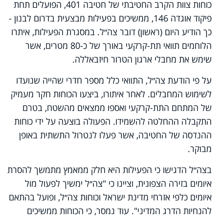
כוחות צוות הקרב החטיבתי של חטיבה 401, הפועלים תחת
פיקוד אוגדה 146, ממשיכים בפעילות מבצעית בדרום לבנון -
כך הודיע היום (ראשון) דובר צה״ל. במסגרת הפעילות, איתרו
הלוחמים תוואי תת-קרקעי באורך של כ-80 מטרים, אשר
שימש את מחבלי ארגון הטרור חיזבאללה.
על פי הודעת צה״ל, התוואי כלל מספר חדרי שהייה שנועדו
לשימוש המחבלים. לאחר איתורו, ביצעו הכוחות חקר מעמיק
של המתחם התת-קרקעי ואספו ממצאים מהשטח, בטרם
התקבלה ההחלטה להשמידו. הפעולה בוצעה על ידי כוחות
ההנדסה של החטיבה, אשר פעלו לנטרול התשתית באופן
מבוקר.
בצה״ל הדגישו כי הפעילות היא חלק ממאמץ מתמשך להסרת
איומים בזירה הצפונית, וציינו כי "צה״ל ימשיך לפעול מול
איומים כלפי אזרחי מדינת ישראל וכוחות צה״ל, ופועל בהתאם
להנחיות הדרג המדיני". עוד נמסר, כי הכוחות ממשיכים