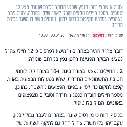
צה"ל אישר כי רחפן הנפץ שפגע הבוקר בגזרת שומרה פצע 12
לוחמים. מספר חיילים נוספים טופלו לאחר שלקו בחרדה. צה"ל פתח
בצהריים בסדרת תקיפות בדרום לבנון. לוחמים השמידו משגר בגזרת
הר דב
למעקב
שלומי דיאז
י"ג אייר התשפ"ו
|
30.04.26
|
13:38
דובר צה"ל התיר בצהריים (חמישי) לפרסום כי 12 חיילי צה"ל
נפצעו הבוקר מפגיעת רחפן נפץ במרחב שומרה.
2 מהחיילים נפצעו באורח בינוני ו-10 באורח קל. לוחמי
חטיבת החשמונאים החרדית, שהיו בפעילות מבצעית באזור,
קפצו למקום כדי לסייע בפינוי הפצועים מהשטח. כמו כן,
מספר חיילים הוגדרו כנפגעי חרדה וסובלים מצפצופים
באוזניים. הם קיבלו טיפול.
בנוסף, דווח כי מיירטים שוגרו בצהריים לעבר גבול לבנון,
עקב זיהוי כלי חשוד. צה"ל החל גם לתקוף תשתיות של