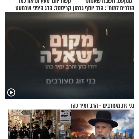
"נתקענו. חשבנו שאנחנו
קשה יותר מעץ ונראה כמו
הולכים למות": הרב יוסף גרמון
קריסטל: הדג היפני שכמעט
בריאיון מרתק
בלתי אפשרי לחתוך
בני זוג מעורבים - הרב זמיר כהן