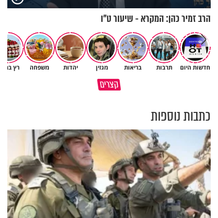
הרב זמיר כהן: המקרא - שיעור ט"ו
חדשות היום
תרבות
בריאות
מגזין
יהדות
משפחה
רץ ברשת
הגעתי לגיל 108 בזכות הכיבוד
קצרים
הורים שלי
אשתך לא במקום האחרון
כתבות נוספות