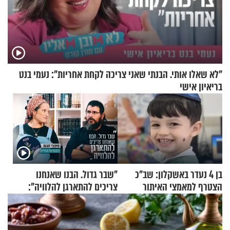
"לא שאלו אותי. הבנתי שאני צריכה לקחת אחריות": נעמי בנט
בריאיון אישי
בן 4 נעדר באשקלון: שב"כ
"שבר גדול. הבנו שאנחנו
הצטרף למאמצי האיתור
צריכים להתארגן להלוויה":
זוגיות במבחן, הפעם עם מרים
וגד דנינו