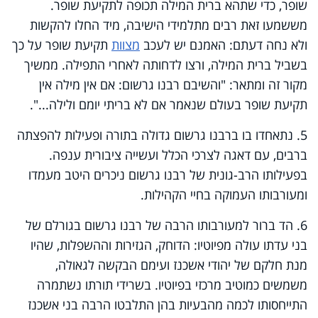
שופר, כדי שתהא ברית המילה תכופה לתקיעת שופר.
מששמעו זאת רבים מתלמידי הישיבה, מיד החלו להקשות
ולא נחה דעתם: האמנם יש לעכב
מצוות
תקיעת שופר על כך
בשביל ברית המילה, ורצו לדחותה לאחרי התפילה. ממשיך
מקור זה ומתאר: "והשיבם רבנו גרשום: אם אין מילה אין
תקיעת שופר בעולם שנאמר אם לא בריתי יומם ולילה...".
5. נתאחדו בו ברבנו גרשום גדולה בתורה ופעילות להפצתה
ברבים, עם דאגה לצרכי הכלל ועשייה ציבורית ענפה.
בפעילותו הרב-גונית של רבנו גרשום ניכרים היטב מעמדו
ומעורבותו העמוקה בחיי הקהילות.
6. הד ברור למעורבותו הרבה של רבנו גרשום בגורלם של
בני עדתו עולה מפיוטיו: הדוחק, הגזירות וההשפלות, שהיו
מנת חלקם של יהודי אשכנז ועימם הבקשה לגאולה,
משמשים כמוטיב מרכזי בפיוטיו. בשרידי תורתו נשתמרה
התייחסותו לכמה מהבעיות בהן התלבטו הרבה בני אשכנז