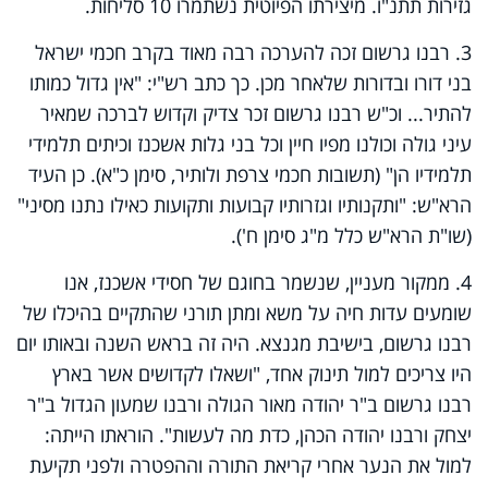
גזירות תתנ"ו.
מיצירתו הפיוטית נשתמרו 10 סליחות.
3. רבנו גרשום זכה להערכה רבה מאוד בקרב חכמי ישראל
בני דורו ובדורות שלאחר מכן. כך כתב רש"י: "אין גדול כמותו
להתיר... וכ"ש רבנו גרשום זכר צדיק וקדוש לברכה שמאיר
עיני גולה וכולנו מפיו חיין וכל בני גלות אשכנז וכיתים תלמידי
תלמידיו הן" (תשובות חכמי צרפת ולותיר, סימן כ"א). כן העיד
הרא"ש:
"ותקנותיו וגזרותיו קבועות ותקועות כאילו נתנו מסיני"
(שו"ת הרא"ש כלל מ"ג סימן ח').
4. ממקור מעניין, שנשמר בחוגם של חסידי אשכנז, אנו
שומעים עדות חיה על משא ומתן תורני שהתקיים בהיכלו של
רבנו גרשום, בישיבת מגנצא. היה זה בראש השנה ובאותו יום
היו צריכים למול תינוק אחד, "ושאלו לקדושים אשר בארץ
רבנו גרשום ב"ר יהודה מאור הגולה ורבנו שמעון הגדול ב"ר
יצחק ורבנו יהודה הכהן, כדת מה לעשות". הוראתו הייתה:
למול את הנער אחרי קריאת התורה וההפטרה ולפני תקיעת