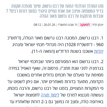
מהו המהלך ההלכתי הנועז של רבנו גרשום, שיצר מהפכה שקטה
בדיני המשפחה ועיצב את אורח החיים היהודי במשך דורות רבים? 7
עובדות מרתקות על רבנו גרשום מאור הגולה
למעקב
יונתן הלוי
ח' שבט התשפ"ו
|
26.01.26
|
08:12
1. רבנו גרשום, המכונה רבנו גרשום מאור הגולה, (ד'תש"כ
960 - ד'תשפ"ח 1028) היה מגדולי חכמי ישראל ומנהיג
יהדות
אשכנז בשנות הד'ת"ש (המאה ה-11).
2. רבנו גרשום הוא המפורסם ביותר שבחכמי ישראל
בגרמניה לפני שנת תתנ"ו. פרסום זה, שאף האפיל במידה
מסוימת על פועלם של חכמים גדולים אחרים באשכנז
הקדומה, מתועד בדורות מאוחרים יותר. אם ניתן לשפוט על
פי המקורות המצויים, בזמנו של רבנו גרשום, והרבה בזכותו,
נעשתה מגנצא למרכז של
לימוד תורה
לתפוצות ישראל
באירופה כולה, ומצב זה נמשך גם ב-2 דורות שלאחריו עד