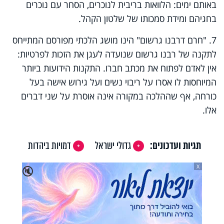
באותם ימים: הלוואות בריבית לנוכרים, הסחר עם נוכרים
בחגיהם ומידת סמכותו של שלטון הקהל.
7. "חרם דרבנו גרשום"
הינו מושג הלכתי מפורסם המתייחס
ל
תקנה של רבנו גרשום שנועדה לעגן את הזכות לפרטיות:
אין לאדם לפתוח את מכתב חברו. ה
תקנות הידועות ביותר
המיוחסות לו אסרו על ריבוי נשים ועל גירוש אישה בעל
כורחה, אף שההלכה במקורה אינה אוסרת על שני דברים
אלו.
תגיות ועדכונים:
גדולי ישראל
דמויות ביהדות
X
🔇