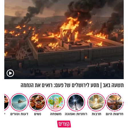
ברית הערים התאומות״
האלה
תשעה באב | מסע לירושלים של פעם: רואים את הנחמה
חדשות היום
תרבות
רוחניות ואמונה
משפחה
נשים
דעות וטורים
יהד
נפתח את העינים ונראה שהינו
קצרים
מה יקרה איתי בסוף?
עטופים כל הזמן