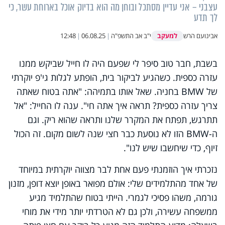
עצבני – אני עדיין מסתכל ובוחן מה הוא בדיוק אוכל בארוחת עשר, כי
לך תדע
למעקב
אבינועם הרש
י"ב אב התשפ"ה
|
06.08.25
|
12:48
בשבת, חבר טוב סיפר לי שפעם היה לו חייל שביקש ממנו
עזרה כספית. כשהגיע לביקור בית, הופתע לגלות גי'פ יוקרתי
של
BMW
בחניה. שאל אותו בתמיהה: "אתה בטוח שאתה
צריך עזרה כספית? תראה איך אתה חי". ענה לו החייל: "אל
תתרגש, תפתח את המקרר שלנו ותראה שהוא ריק. וגם
ה-
BMW
הזו לא נוסעת כבר חצי שנה לשום מקום. זה הכול
זיוף, כדי שיחשבו שיש לנו".
נזכרתי איך הוזמנתי פעם אחת לבר מצווה יוקרתית במיוחד
של אחד מהתלמידים שלי: אולם מפואר באופן יוצא דופן, מזנון
גורמה, משהו פסיכי לגמרי. הייתי בטוח שהתלמיד מגיע
ממשפחה עשירה, ולכן גם לא הטרדתי יותר מידי את מוחי