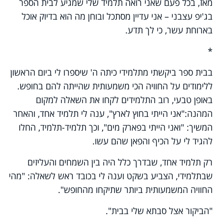
מאז, בכל פעם שאני רואה תלמיד שלי שמגיע לבית הספר
בג'יפ עצבני – אני עדיין מסתכל ובוחן מה הוא בדיוק אוכל
בארוחת עשר, כי לך תדע.
*
בבית ספר ביקשתי מתלמידי כיתה ה' שיספרו לי ביום הראשון
ללימודים על החוויה הכי משמעותית שהייתה להם בחופש.
באופן טבעי, רוב התלמידים לקחו את השאלה למקום
המהנה
:
"
אני הייתי בחוץ לארץ", ענה לי תלמיד אחד, והאחר
המשיך: "ואני הייתי בפארק מים", וכך תלמיד-תלמיד, החלו
להגיד לי על הכיף והפאן שהם עשו.
רק תלמיד אחד, שבדרך כלל היה בין השמחים והעליזים
שבתלמידי, הצביע בשקט וענה לי בכובד ראש לשאלה: "מהי
החוויה המשמעותית ביותר שתיקחו מהחופש".
"
הביקור אצל סבתא שלי בבית".