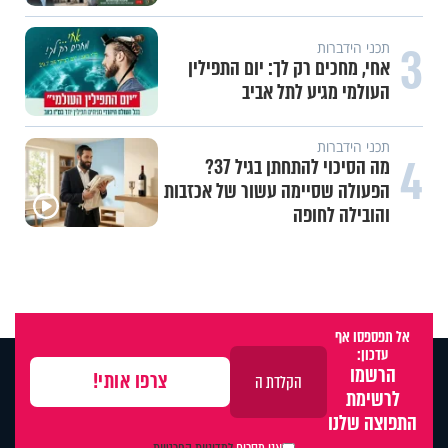
3
תכני הידברות
אחי, מחכים רק לך: יום התפילין
העולמי מגיע לתל אביב
תכני הידברות
4
מה הסיכוי להתחתן בגיל 37?
הפעולה שסיימה עשור של אכזבות
והובילה לחופה
אל תפספסו אף
עדכון:
הרשמו
לרשימת
התפוצה שלנו