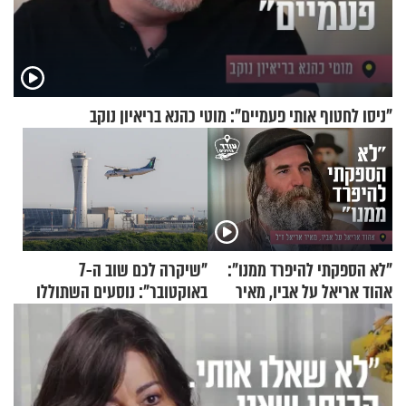
"ניסו לחטוף אותי פעמיים": מוטי כהנא בריאיון נוקב
"לא הספקתי להיפרד ממנו":
"שיקרה לכם שוב ה-7
אהוד אריאל על אביו, מאיר
באוקטובר": נוסעים השתוללו
אריאל ז"ל
בטיסה לפרנקפורט ונעצרו
לאחר שתקפו שוטרים