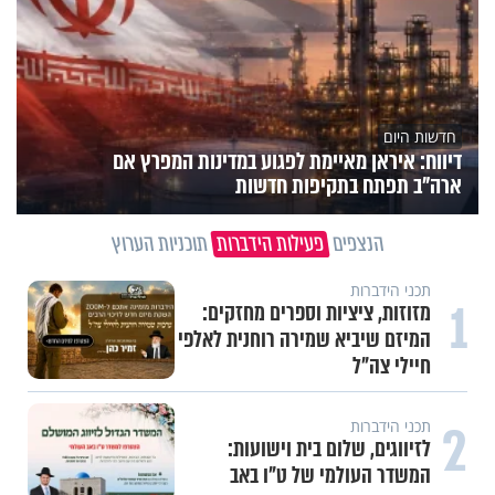
חדשות היום
דיווח: איראן מאיימת לפגוע במדינות המפרץ אם
ארה"ב תפתח בתקיפות חדשות
הנצפים
פעילות הידברות
תוכניות הערוץ
תכני הידברות
1
מזוזות, ציציות וספרים מחזקים:
המיזם שיביא שמירה רוחנית לאלפי
חיילי צה"ל
2
תכני הידברות
לזיווגים, שלום בית וישועות:
המשדר העולמי של ט"ו באב