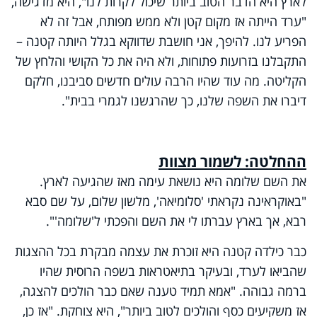
לארץ היא הדבר הטוב ביותר שיכול לקרות לנו", היא מדגישה,
"ערד הייתה אז מקום קטן ולא ממש מפותח, אבל זה לא
הפריע לנו. להיפך, אני חושבת שדווקא בגלל היותה קטנה –
התקבלנו בזרועות פתוחות, ולא היה את כל הקושי והלחץ של
הקליטה. מה עוד שהיו הרבה עולים חדשים סביבנו, חלקם
דיברו את השפה שלנו, כך שהרגשנו לגמרי בבית".
ההחלטה: לשמור מצוות
את השם שלומה היא נושאת עימה מאז שהגיעה לארץ.
"באוקראינה נקראתי 'סלומיאה', מלשון שלום, על שם סבא
רבא, אך בארץ עברתו לי את השם והפכתי ל'שלומה'".
כבר כילדה קטנה היא זוכרת את עצמה מבקרת בכל ההצגות
שהביאו לערד, ובעיקר בתיאטראות בשפה הרוסית שהיו
ברמה גבוהה. "אמא תמיד טענה שאם כבר הולכים להצגה,
אז משקיעים כסף והולכים לטוב ביותר", היא צוחקת. "אז כן,