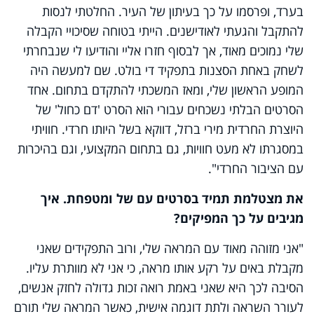
בערד, ופרסמו על כך בעיתון של העיר. החלטתי לנסות
להתקבל והגעתי לאודישנים. הייתי בטוחה שסיכויי הקבלה
שלי נמוכים מאוד, אך לבסוף חזרו אליי והודיעו לי שנבחרתי
לשחק באחת הסצנות בתפקיד די בולט. שם למעשה היה
המופע הראשון שלי, ומאז המשכתי להתקדם בתחום. אחד
הסרטים הבלתי נשכחים עבורי הוא הסרט 'דם כחול' של
היוצרת החרדית מירי ברזל, דווקא בשל היותו חרדי. חוויתי
במסגרתו לא מעט חוויות, גם בתחום המקצועי, וגם בהיכרות
עם הציבור החרדי".
את מצטלמת תמיד בסרטים עם של ומטפחת. איך
מגיבים על כך המפיקים?
"אני מזוהה מאוד עם המראה שלי, ורוב התפקידים שאני
מקבלת באים על רקע אותו מראה, כי אני לא מוותרת עליו.
הסיבה לכך היא שאני באמת רואה זכות גדולה לחזק אנשים,
לעורר השראה ולתת דוגמה אישית, כאשר המראה שלי תורם