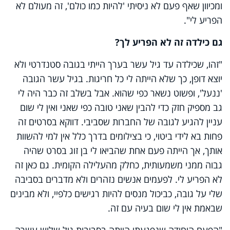
ומכיוון שאף פעם לא ניסיתי 'להיות כמו כולם', זה מעולם לא
הפריע לי".
גם כילדה זה לא הפריע לך?
"זהו, שכילדה עד גיל עשר בערך הייתי בגובה סטנדרטי ולא
יוצא דופן, כך שלא הייתה לי כל חריגות. בגיל עשר הגובה
'ננעל', ופשוט נשאר כפי שהוא. אבל בשלב זה כבר היה לי
גב מספיק חזק כדי להבין שאני טובה כפי שאני ואין לי שום
עניין להגיע לגובה של החברות שסביבי. דווקא בסרטים זה
פחות בא לידי ביטוי, כי בצילומים בדרך כלל אין למי להשוות
אותך, אך הייתה פעם אחת שהביאו לי בן זוג בסרט שהיה
גבוה ממני משמעותית, כחלק מהעלילה הקומית. גם כאן זה
לא הפריע לי. לפעמים אנשים נזהרים ולא מדברים בסביבה
שלי על גובה, כביכול מנסים להיות רגישים כלפיי, ולא מבינים
שבאמת אין לי שום בעיה עם זה.
"הפעם היחידה שנפגעתי הייתה בסביבות גיל שלוש עשרה,