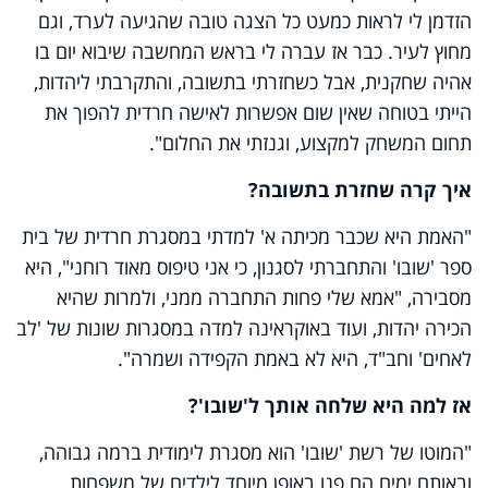
הזדמן לי לראות כמעט כל הצגה טובה שהגיעה לערד, וגם
מחוץ לעיר. כבר אז עברה לי בראש המחשבה שיבוא יום בו
אהיה שחקנית, אבל כשחזרתי בתשובה, והתקרבתי ליהדות,
הייתי בטוחה שאין שום אפשרות לאישה חרדית להפוך את
תחום המשחק למקצוע, וגנזתי את החלום".
איך קרה שחזרת בתשובה?
"האמת היא שכבר מכיתה א' למדתי במסגרת חרדית של בית
ספר 'שובו' והתחברתי לסגנון, כי אני טיפוס מאוד רוחני", היא
מסבירה, "אמא שלי פחות התחברה ממני, ולמרות שהיא
הכירה יהדות, ועוד באוקראינה למדה במסגרות שונות של 'לב
לאחים' וחב"ד, היא לא באמת הקפידה ושמרה".
אז למה היא שלחה אותך ל'שובו'?
"המוטו של רשת 'שובו' הוא מסגרת לימודית ברמה גבוהה,
ובאותם ימים הם פנו באופן מיוחד לילדים של משפחות