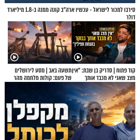
סירבו למכור לישראל - עכשיו ארה"ב קונה ממנה ב-1.8 מיליארד
דולר
קוד פתוח | סדריק בן שבת: "אין
תשעה באב | מסע לירושלים
מצב שאני לא מכבד אותך
של פעם: קולות מלחמה מהר
בבוקר בהנחת תפילין"
הזיתים