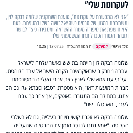
לעקרונות שלי"
"אני לא מתפשרת על עקרונות", טוענת השחקנית שלומה רבקה לוין,
ומשתתפת במגוון של סרטים כשהיא לבושה בשל ובמטפחת. כעת
היא חושפת את סיפורה מעורר ההשראה, ומסבירה כיצד לבושה
וגובהה הנמוך הפכו ליתרון המשמעותי שלה
למעקב
מיכל אריאלי
י"ז תמוז התשפ"ה
|
13.07.25
|
10:25
שלומה רבקה לוין הייתה בת שש כאשר עלתה לישראל
ועברה מחרקוב שבאוקראינה הקרה הישר אל ערד הלוהטת.
"עליתי עם אמא שלי לארץ קצת אחרי העלייה המפורסמת
מברית המועצות דאז", היא מספרת. "סבא וסבתא עלו גם הם
אתנו, בתחילה הם התגוררו באופקים, אך אחר כך עברו
לערד, ומאז כולנו שם".
שלומה רבקה לא זוכרת קושי מיוחד בעלייה, גם לא בשלבי
הקליטה. "אמא נתנו לנו כל הזמן את ההרגשה שהעלייה