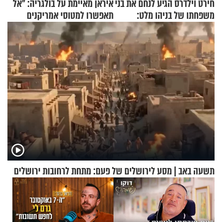
חירט וילדרס הגיע לנחם את בני
איראן מאיימת על בולגריה: "אל
משפחתו של בניהו מלט:
תאפשרו למטוסי אמריקנים
"מיליונים באירופה תומכים
להמריא מהשטח שלכם"
בכם"
תשעה באב | מסע לירושלים של פעם: מתחת לרחובות ירושלים