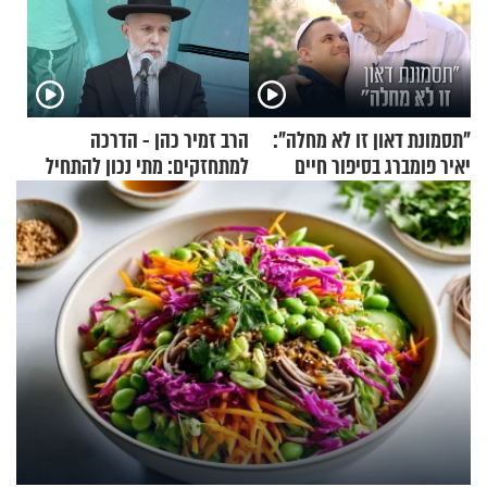
"תסמונת דאון זו לא מחלה":
הרב זמיר כהן - הדרכה
יאיר פומברג בסיפור חיים
למתחזקים: מתי נכון להתחיל
מעורר השראה
עם לבישת הציצית?