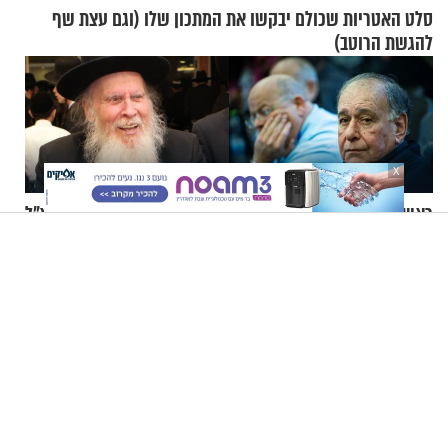
סלט האטריות שכולם יבקשו את המתכון שלו (וגם עצת שף
להגשת הרוטב)
X
ראש עיר בבריטניה לראש
הכירו את הרב אריה פינקל זצ"ל
עיריית חיפה: ״נפעל לביטול
דרך 3 הסיפורים המפעימים
ברית הערים התאומות״
האלה