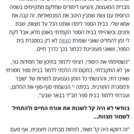
מברית המועצות, והציעו לימודים שחלקם מתקיימים בשפה
הרוסית עם צוות שמבין היטב את המנטאליות. זה קנה את
אמא שלי. בבית הספר לימדו אותנו הכל על מצוות, שבת
וחגים, וכשהייתי בבית הספר הקפדתי באופן מלא, אבל לקח
לי זמן להחליט שאני שומרת
מצוות
לא רק במסגרת בית
הספר, ושאני מעוניינת לבחור בכך כדרך חיים.
"כשסיימתי את היסודי, רציתי ללמוד בתיכון של חסידות גור,
אך לא התקבלתי. במקום זה הלכתי ללמוד בבית ספר מסורתי
שאינו דתי, והרגשתי כל הזמן געגועים למורות של 'שובו'
ולמסגרת התורנית. בכיתה י' הגשמתי סוף-סוף את החלום,
ועברתי ללמוד בבית ספר חב"ד בבאר שבע".
בוודאי לא היה קל לשנות את אורח החיים ולהתחיל
לשמור מצוות...
"זה דווקא היה קל מאוד, לפחות מבחינה חיצונית. אף פעם