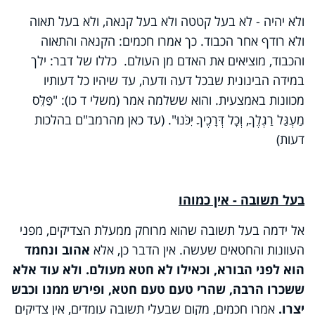
ולא יהיה - לא בעל קטטה ולא בעל קנאה, ולא בעל תאוה
ולא רודף אחר הכבוד. כך אמרו חכמים: הקנאה והתאוה
והכבוד, מוציאים את האדם מן העולם. כללו של דבר: ילך
במידה הבינונית שבכל דעה ודעה, עד שיהיו כל דעותיו
מכוונות באמצעית. והוא ששלמה אמר (משלי ד כו): "פַּלֵּס
מַעְגַּל רַגְלֶךָ, וְכָל דְּרָכֶיךָ יִכֹּנוּ". (עד כאן מהרמב"ם בהלכות
דעות)
בעל תשובה - אין כמוהו
אל ידמה בעל תשובה שהוא מרוחק ממעלת הצדיקים, מפני
העוונות והחטאים שעשה. אין הדבר כן, אלא
אהוב ונחמד
הוא לפני הבורא, וכאילו לא חטא מעולם. ולא עוד אלא
ששכרו הרבה, שהרי טעם טעם חטא, ופירש ממנו וכבש
יצרו.
אמרו חכמים, מקום שבעלי תשובה עומדים, אין צדיקים