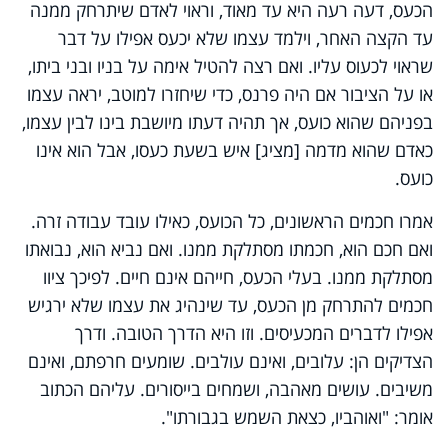
הכעס, דעה רעה היא עד מאוד, וראוי לאדם שיתרחק ממנה
עד הקצה האחר, וילמד עצמו שלא יכעס אפילו על דבר
שראוי לכעוס עליו. ואם רצה להטיל אימה על בניו ובני ביתו,
או על הציבור אם היה פרנס, כדי שיחזרו למוטב, יראה עצמו
בפניהם שהוא כועס, אך תהיה דעתו מיושבת בינו לבין עצמו,
כאדם שהוא מדמה [מציג] איש בשעת כעסו, אבל הוא אינו
כועס.
אמרו חכמים הראשונים, כל הכועס, כאילו עובד עבודה זרה.
ואם חכם הוא, חכמתו מסתלקת ממנו. ואם נביא הוא, נבואתו
מסתלקת ממנו. בעלי הכעס, חייהם אינם חיים. לפיכך ציוו
חכמים להתרחק מן הכעס, עד שינהיג את עצמו שלא ירגיש
אפילו לדברים המכעיסים. וזו היא הדרך הטובה. ודרך
הצדיקים הן: עלובים, ואינם עולבים. שומעים חרפתם, ואינם
משיבים. עושים מאהבה, ושמחים בייסורים. עליהם הכתוב
אומר: "ואוהביו, כצאת השמש בגבורתו".