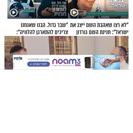
"לא רצו שאהבת השם ייצג את
"שבר גדול. הבנו שאנחנו
ישראל": חנינת השם גורדון
צריכים להתארגן להלוויה":
בריאיון מעורר השראה
זוגיות במבחן, הפעם עם מרים
וגד דנינו
X
"הגמגום לא מגדיר אותי": ישראל שטרן על המגבלה שלא עוצרת
אותו