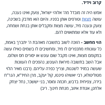
קרוב וידיד.
אמש היה זה מובדל מה' אלוהי ישראל, צועק ואינו נענה,
עושה
מצוות
וטורפים אותן בפניו. והיום הוא מודבק בשכינה,
צועק ונענה מיד, עושה מצוות ומקבלים אותן בנחת ושמחה,
ולא עוד אלא שמתאווים להם.
הוי מחשב -
הזוכה לשוב בתשובה מאהבת ה' יתברך באמת,
כל עוונותיו מתכפרים לו מיד, ומחשיבים לו בשמים כאילו עשה
במקומם מצוות, ואינו מקבל שום עונש או יסורים חס ושלום.
אבל השב בתשובה מיראת העונש, נהפכים לו העוונות
שעשה במזיד לשגגות, וצריך כפרה עליהם. (רבנו מאיר הלוי
מטוליטולא, רבי יאשיהו פינטו, קול יעקב, מרן החיד"א, הגר"ח
ביז'ה, צפיחית בדבש, חכמה ומוסר, בני יששכר, נחל יצחק
אלחנן, אגודת איזוב, מנחת חינוך. ריב)