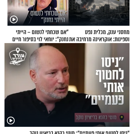
מחסני ענק, מכלית נפט
"אם שכחתי לנשום – הייתי
וספינות: אוקראינה מרחיבה את
נחנק": יוחאי לוי בסיפור חיים
התקיפות בעומק רוסיה
מעורר השראה
"ניסו לחטוף אותי פעמיים": מוטי כהנא בריאיון נוקב