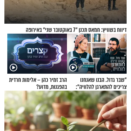
דיווח בשוויץ: חמאס תכנן "7 באוקטובר שני" באירופה
"שבר גדול. הבנו שאנחנו
הרב זמיר כהן – אלימות חרדית
צריכים להתארגן להלוויה":
בהפגנות, מדוע?
זוגיות במבחן, הפעם עם מרים
וגד דנינו