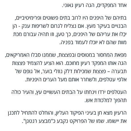
אחד המפקדים, הגה רעיון גאוני.
בתיהם של היפנים היו לרוב בתים פשוטים ופרימיטיביים,
הבנויים בעיקר מעץ. אם נצליח לגרום לשריפות ענק - הן
יכַלו את עריהם של היפנים, כך טען, וזו תהיה עבורם מכת
מוות שהם לא יוכלו לעמוד בפניה.
מפאת המחסור במטוסים ובפצצות, שממנו סבלו האמריקאים,
הגה אותו המפקד רעיון מחוכם. הוא הציע להצמיד פצצות
תבערה – פצצות שמכילות דלק נוזלי בוער, אל גופם של
אלפי עטלפים, ולשחרר אותם מעל הערים היפניות.
העטלפים ירדו וינחתו על הבתים העשויים עץ, והעיר כולה
תהפוך למלכודת אש.
הרעיון מצא חן בעיני הפיקוד העליון, והוחלט להתחיל לתכנן
את יישומו. שמו של הפרויקט נקבע כ"מבצע רנטגן".