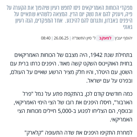
מפקדי הכוחות האמריקאים ניסו לחפש רעיון שיהפוך את הקערה על
פיה, ויעניק להם את נשק יום הדין. המצאה כלשהיא שתאיים על
היפנים באבדון, ותגרום להם להיכנע. אחד המפקדים, הגה רעיון
גאוני
למעקב
יהוסף יעבץ
ל' סיון התשפ"ה
|
26.06.25
|
08:40
בתחילת שנת 1942, היה מצבם של הכוחות האמריקאים
בחזית האוקיינוס השקט קשה מאוד. היפנים כרתו ברית עם
השטן, עם היטלר, והיו חלק מציר הרשע שאיים על העולם,
ובפרט על עם ישראל.
כמה חודשים קודם לכן, בהתקפת פתע על נמל "פרל
הארבור", חיסלו היפנים את רובו של הצי הימי האמריקאי,
ובנוסף, הם הצליחו לפגוע ב-5,000 חיילים מכוחות הצי
האמריקאי.
למחרת התקיפו היפנים את שדה התעופה "קלארק"