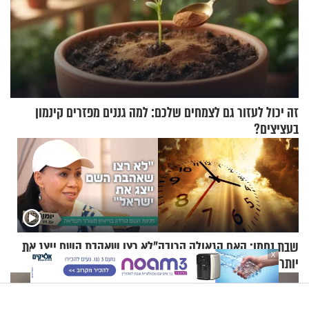
זה יכול לעזור גם לצמחים שלכם: למה גננים מפזרים קינמון
בעציצים?
שבת נחמו: האם הגאולה קרובה
"לא רצו שאהבת השם ייצג את
X
יותר ממה שחשבנו?
ישראל": חנינת השם גורדון
בריאיון מעורר השראה