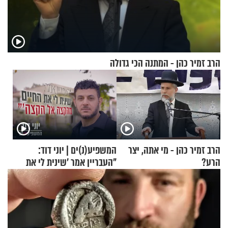
הרב זמיר כהן - המתנה הכי גדולה
הרב זמיר כהן - מי אתה, יצר
המשפיע(נ)ים | יוני דוד:
הרע?
"העבריין אמר 'שינית לי את
החיים מהקצה אל הקצה'"