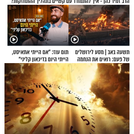
הרב זמיר כהן - איך להתמודד עם קשיים בתהליך ההתחזקות?
תשעה באב | מסע לירושלים
תום עוז: "אם הייתי אתאיסט,
של פעם: רואים את הנחמה
הייתי היום בדיכאון קליני"