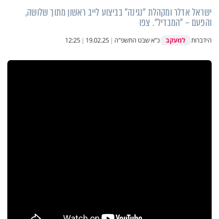
ישראל אדלר ומקהלת "נגינה" בביצוע לייב ראשון מתוך שלושה,
והפעם – "המבדיל". צפו
למעקב
הידברות
כ"א שבט התשפ"ה
|
19.02.25
|
12:25