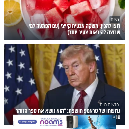
נשים
רוצו להכין: משקה אבטיח קייצי (עם הפתעה למי
שרוצה להיראות צעיר יותר)
חדשות היום
גרושתו של טראמפ חושפת: "הוא נושא את ספר הזוהר
סמוך לליבו"
X