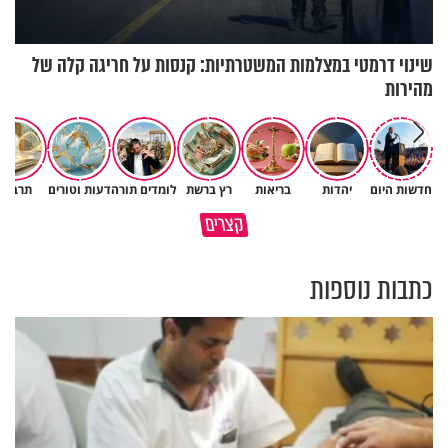
שינוי דרמטי במצלמות המשטרתיות: קנסות על חריגה קלה של
מהירות
חדשות היום
יהדות
בריאות
רץ ברשת
לומדים תורה
דעות וטורים
תרבות
לפעמים המערכת מפספסת את
מותר לנשוף על בוטנים כדי להעי
קצרים
הלב של הילדים שלנו
את הקליפות בשבת? 🥜
כתבות נוספות