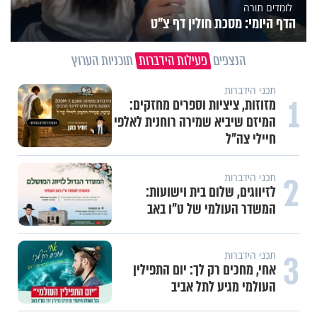
לומדים תורה
הדף היומי: מסכת חולין דף צ"ט
הנצפים
פעילות הידברות
תוכניות הערוץ
תכני הידברות
1
מזוזות, ציציות וספרים מחזקים:
המיזם שיביא שמירה רוחנית לאלפי
חיילי צה"ל
2
תכני הידברות
לזיווגים, שלום בית וישועות:
המשדר העולמי של ט"ו באב
3
תכני הידברות
אחי, מחכים רק לך: יום התפילין
העולמי מגיע לתל אביב