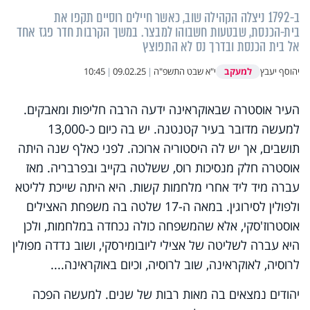
ב-1792 ניצלה הקהילה שוב, כאשר חיילים רוסיים תקפו את
בית-הכנסת, שבטעות חשבוהו למבצר. במשך הקרבות חדר פגז אחד
אל בית הכנסת ובדרך נס לא התפוצץ
למעקב
יהוסף יעבץ
י"א שבט התשפ"ה
|
09.02.25
|
10:45
העיר אוסטרה שבאוקראינה ידעה הרבה חליפות ומאבקים.
למעשה מדובר בעיר קטנטנה. יש בה כיום כ-13,000
תושבים, אך יש לה היסטוריה ארוכה. לפני כאלף שנה היתה
אוסטרה חלק מנסיכות רוס, ששלטה בקייב ובפרבריה. מאז
עברה מיד ליד אחרי מלחמות קשות. היא היתה שייכת לליטא
ולפולין לסירוגין. במאה ה-17 שלטה בה משפחת האצילים
אוסטרוז'סקי, אלא שהמשפחה כולה נכחדה במלחמות, ולכן
היא עברה לשליטה של אצילי ליובומירסקי, ושוב נדדה מפולין
לרוסיה, לאוקראינה, שוב לרוסיה, וכיום באוקראינה....
יהודים נמצאים בה מאות רבות של שנים. למעשה הפכה