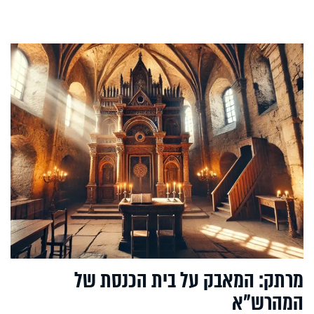
מרתק: המאבק על בית הכנסת של
המהרש"א