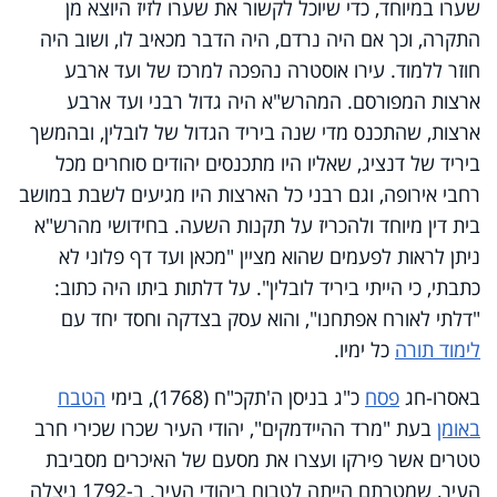
שערו במיוחד, כדי שיוכל לקשור את שערו לזיז היוצא מן
התקרה, וכך אם היה נרדם, היה הדבר מכאיב לו, ושוב היה
חוזר ללמוד. עירו אוסטרה נהפכה למרכז של ועד ארבע
ארצות המפורסם. המהרש"א היה גדול רבני ועד ארבע
ארצות, שהתכנס מדי שנה ביריד הגדול של לובלין, ובהמשך
ביריד של דנציג, שאליו היו מתכנסים יהודים סוחרים מכל
רחבי אירופה, וגם רבני כל הארצות היו מגיעים לשבת במושב
בית דין מיוחד ולהכריז על תקנות השעה. בחידושי מהרש"א
ניתן לראות לפעמים שהוא מציין "מכאן ועד דף פלוני לא
כתבתי, כי הייתי ביריד לובלין". על דלתות ביתו היה כתוב:
"דלתי לאורח אפתחנו", והוא עסק בצדקה וחסד יחד עם
לימוד תורה
כל ימיו.
באסרו-חג
פסח
כ"ג בניסן ה'תקכ"ח (1768), בימי
הטבח
באומן
בעת "מרד ההיידמקים", יהודי העיר שכרו שכירי חרב
טטרים אשר פירקו ועצרו את מסעם של האיכרים מסביבת
העיר, שמטרתם הייתה לטבוח ביהודי העיר. ב-1792 ניצלה