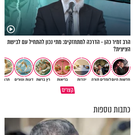
הרב זמיר כהן - הדרכה למתחזקים: מתי נכון להתחיל עם לבישת
הציצית?
חדשות היום
לומדים תורה
יהדות
בריאות
רץ ברשת
דעות וטורים
תרבות
גם ׳הרע׳ זה הרחמים של בורא
קצרים
מדוע האמונה נמשלה למלח?
עולם
כתבות נוספות