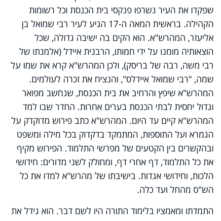
שפקדו את העיר נשרפו פנקסי בית הכנסת וכל רשומות
הקהילה. בראשית המאה ה-17 הגיע לעיר רבי שמואל בן
אליעזר, המהרש"א. הוא הקים בה ישיבה גדולה, שכל
הוצאותיה מומנו על ידי חמותו, הרבנית איידל (אלמנתו של
רבי משה, רבה של בריסק), ולכן המהרש"א קרא את שמו על
שמה, "רבי שמואל איידלס", והנציח את זכרה לעולמים.
המהרש"א שיפץ והרחיב את בית הכנסת, שנחשב מפואר
וגדול יחסית לבתי הכנסת בערים אחרות. החדר שבו למד
המהרש"א קיים עד היום. המהרש"א כתב פירוש מדוקדק על
הגמרא ועל התוספות, המתמקד בדקדוק בכל מילה ומשפט
ובהקשרים בין הקטעים של מפרשי התלמוד. הפירוש מקיף
את כל התלמוד, דף אחרי דף, ומחולק לשני מדורים: חידושי
הלכות, וחידושי אגדות. בישיבתו של מהרש"א למדו את כל
הש"ס מהחל ועד כלה.
התמדתו ומאמציו בלימוד התורה היו לשם דבר. הוא גידל את