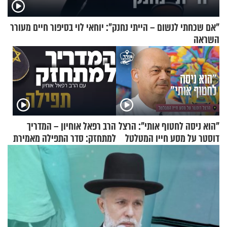
"אם שכחתי לנשום – הייתי נחנק": יוחאי לוי בסיפור חיים מעורר
השראה
"הוא ניסה לחטוף אותי": הרצל
הרב רפאל אוחיון – המדריך
דוסטר על מסע חייו המטלטל
למתחזק: סדר התפילה מאמירת
הקורבנות ועד קריאת שמע