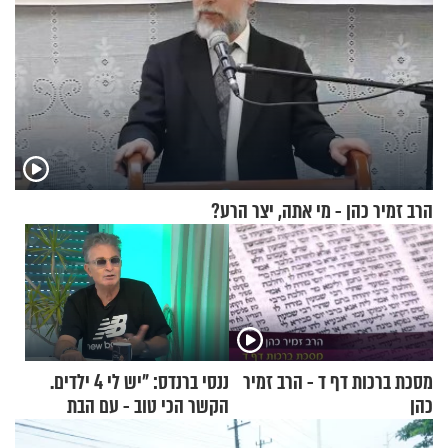
הרב זמיר כהן - מי אתה, יצר הרע?
מסכת ברכות דף ד - הרב זמיר
ננסי ברנדס: "יש לי 4 ילדים.
כהן
הקשר הכי טוב - עם הבת
החרדית"