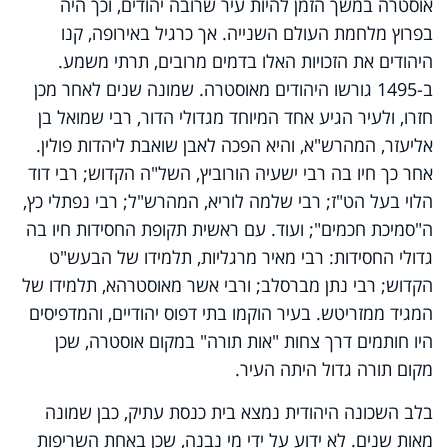
אוסטרה במשך הזמן להיות עיר שרובה יהודים, וכך היה
בפרוץ מלחמת העולם השנייה. אך כרגיל באירופה, קנו
היהודים את הזכויות האלו בדמים מרובים, תרתי משמע.
ב-1495 גורשו היהודים מאוסטרה. שמונה שנים לאחר מכן
חזרו, ולעיר הגיע אחד המיוחד מגדולי הדור, רבי שמואל בן
אליעזר, המהרש"א, והיא הפכה לאבן שואבת ליהדות פולין.
אחר כך חיו בה רבי ישעיה הורוביץ, השל"ה הקדוש; רבי דוד
הלוי בעל הט"ז; רבי שלמה לוריא, המהרש"ל; רבי נפתלי כץ,
ה"סמיכת חכמים"; ועוד. עם ראשית תקופת החסידות חיו בה
גדולי החסידות: רבי מאיר מרגליות, תלמידו של הבעש"ט
הקדוש; רבי נתן מברסלב; ורבי אשר מאוסטרהא, תלמידו של
המגיד ממזריטש. בעיר הוקמו בתי דפוס יהודיים, והמדפיסים
היו חותמים דרך צחות "אות תורה" במקום אוסטרה, שכן
מקום תורה גדול היתה העיר.
בלב השכונה היהודית נמצא בית כנסת עתיק, כבן שמונה
מאות שנים. לא ידוע על ידי מי נבנה, שכן באחת השריפות