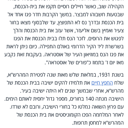
הקהילה שוב, כאשר חיילים רוסיים תקפו את בית-הכנסת,
שבטעות חשבוהו למבצר. במשך הקרבות חדר פגז אחד אל
בית הכנסת ובדרך נס לא התפוצץ, עד שלבסוף מצאו בחור
צעיר ואמיץ בשם אליעזר, אשר עזב את בית הכנסת והלך
לפגוש את הרוסים. לזכר הנס תלו בבית הכנסת את הפגז
בשרשרת ליד הקיר הדרומי באולם התפילה. כיום ניתן לראות
את פגז הנס במוזיאון העיר של אוסטראה. בעקבות זאת נקבע
מאז יום ז' בתמוז כ"פורים של אוסטראה".
בשנת 1931, במלאות שלש מאות שנה לפטירת המהרש"א,
שלח
החפץ חיים
את תלמידו להקים ישיבה בבית הכנסת של
מהרש"א, אחרי שבמשך שנים לא היתה ישיבה בעיר.
הישיבה מנתה 140 בחורים, מספר גדול יחסית לאותם הימים.
עם פרוץ השואה נמלטו כל בחורי הישיבה, ורובם לא שרדו.
לאחר המלחמה הפכו הקומוניסטים את בית הכנסת של
המהרש"א למחסן תרופות.