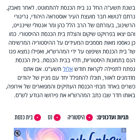
בשנת תשע"ה החל גג בית הכנסת להתמוטט. לאחר מאבק,
נרתם לנושא חבר מועצת העיר אוסטראה היהודי, גריגורי
הרשינוב, בעזרתם של הרב הלל כהן ומר אנטולי שיינגייט,
והם יצאו בפרויקט שיקום והצלת בית הכנסת ההיסטורי. כמו
כן נאספו מאות מסמכים המעידים על ההיסטוריה המרשימה
של בית הכנסת ושיפוצו על ידי המהרש"א, ואפילו נמצא פגז
הנס בתמונות היסטוריות, תלוי בבית הכנסת. בית הכנסת
נפתח לתפילה לקראת חודש
אלול
תשע"ט. אם אתם
מזדמנים לאזור, תוכלו להתפלל יחד עם מניין של יהודים
כשרים באחד מבתי הכנסת העתיקים והמפוארים של אירופה,
באותו חדר שבו כתב המהרש"א את פירושו הנודע לש"ס.
תגיות ועדכונים:
היסטוריה
נס
בית כנסת
X
🔇