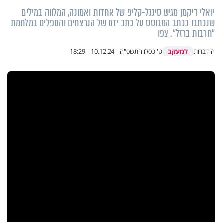
יואלי דיקמן מגיש סינגל-קליפ של אחדות ואמונה, המלווה במילים
שנכתבו בכתב המבוסס על כתב ידם של הנרצחים והנופלים במלחמת
"חרבות ברזל". צפו
למעקב
הידברות
ט' כסלו התשפ"ה
|
10.12.24
|
18:29