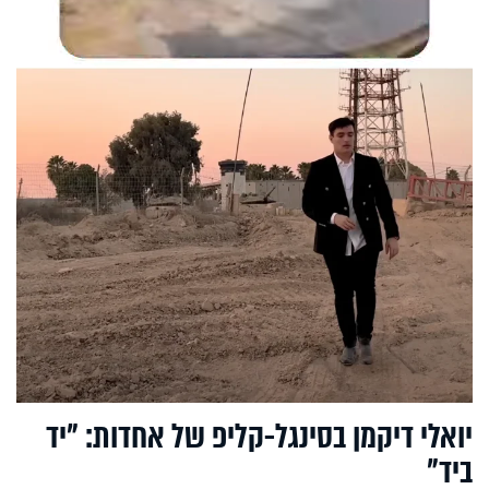
יואלי דיקמן בסינגל-קליפ של אחדות: "יד
ביד"