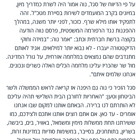
על פי הדיווח של סגל, נוה אמור היה לשרת כמדריך מיון,
במיונים בקרב המועמדים לשירות בסיירת מטכ"ל. זהה
לתפקיד אותו מילא שרף. כזכור, לפני יותר משנה, במהלך
ההפגנות נגד הרפורמה המשפטית, פרסם נווה הודעה
בקוצה ברשת חברתית וכתב: "אמר נוה: "במידה וחוקי
הדיקטטורה יעברו - לא נבוא יותר למילואים. אגיד לאותם
מתנדבים שהם נמצאים במלחמה אזרחית, על גורל המדינה.
מול שר שהכריז עלינו מלחמה הכלים האלה כשרים ונכונים.
אנחנו שלמים איתם".
סגל הזכיר כי נוה גם היפנה אז קריאה לראש הממשלה ולשר
הביטחון וטען: "האחריות לחורבן הבית השלישי תהיה עליכם
לא הותרתם לנו ברירה. הבאתם אותנו למקום שבו אנחנו
אומרים - עד כאן. אם אתם רוצים אותנו אתכם ולצידכם, כמו
ששירתנו תחת ממשלות מימין ומשמאל, באוויר, בים, ביבשה,
בשריון, בתותחנים, בסייבר, במשימות סודיות במדינות זרות,
נלחמים כתף אל כתף על בטחונה ושלמותה של ישראל