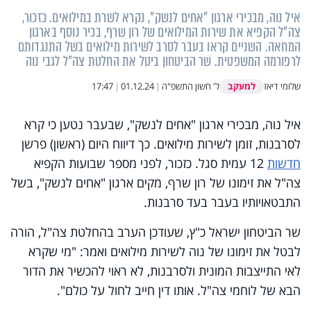
איל נוה, מבכירי ארגון "אחים לנשק", נקרא לשרת במילואים. כזכור,
צה"ל הקפיא את שירות המילואים של רון שרף, בכיר נוסף בארגון
המחאה. השניים קראו בעבר לסרב לשירות מילואים בשל התנגדותם
לרפורמה המשפטית. שר הביטחון ביטל את החלטת צה"ל לגבי נוה
למעקב
שלומי דיאז
ל' חשון התשפ"ה
|
01.12.24
|
17:47
איל נוה, מבכירי ארגון "אחים לנשק", שבעבר נטען כי קרא
לסרבנות, זומן לשירות מילואים. כך דיווח היום (ראשון) פרשן
חדשות
12 עמית סגל. כזכור, לפני מספר שבועות הקפיא
צה"ל את זימונו של רון שרף, מקים ארגון "אחים לנשק", בשל
התבטאויותיו בעבר בעד סרבנות.
שר הביטחון ישראל כ"ץ, שעודכן הערב בהחלטת צה"ל, הורה
לבטל את זימונו של נוה לשירות מילואים ואמר: "מי שקרא
לאי התייצבות המונית ולסרבנות, לא ראוי להכשיר את הדור
הבא של לוחמי צה"ל. אותו דין חייב לחול על כולם".