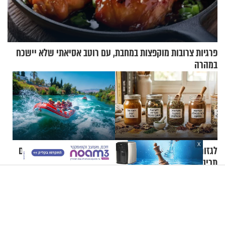
פרגיות צרובות מוקפצות במחבת, עם רוטב אסיאתי שלא יישכח
במהרה
X
לגזור ולשמור: במקום לקנות -
בעל אתר הרפטינג מרגש: "גם
תכינו. 5 תערובות תבלינים
אם ישלמו לי עשרה מיליון
שמתאימות להכל
שקלים - לא אפתח בשבת"