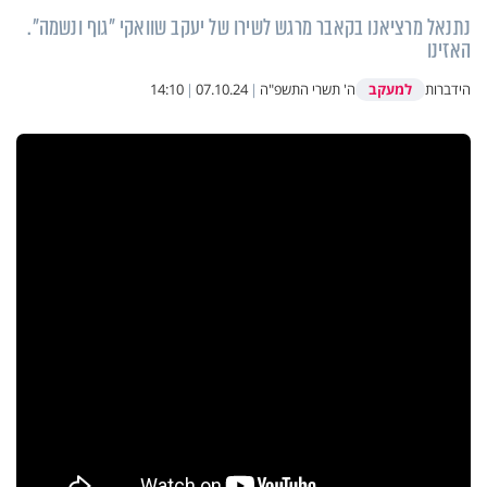
נתנאל מרציאנו בקאבר מרגש לשירו של יעקב שוואקי "גוף ונשמה".
האזינו
למעקב
הידברות
ה' תשרי התשפ"ה
|
07.10.24
|
14:10