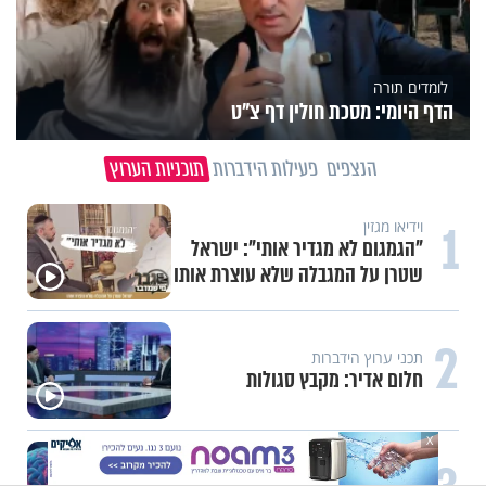
לומדים תורה
הדף היומי: מסכת חולין דף צ"ט
הנצפים
פעילות הידברות
תוכניות הערוץ
1
וידיאו מגזין
"הגמגום לא מגדיר אותי": ישראל
שטרן על המגבלה שלא עוצרת אותו
2
תכני ערוץ הידברות
חלום אדיר: מקבץ סגולות
X
עשייה והעצמה נשית