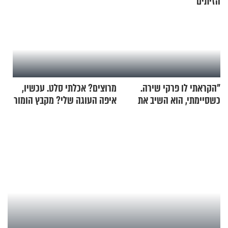
הזיתים
"הקראתי לו פרקי שירה.
מרוצים? אכלתי סלט. עכשיו,
כשסיימתי, הוא השיב את
איפה העוגה שלי? מקבץ הומור
נשמתו לבורא"
כייפי מספר 1