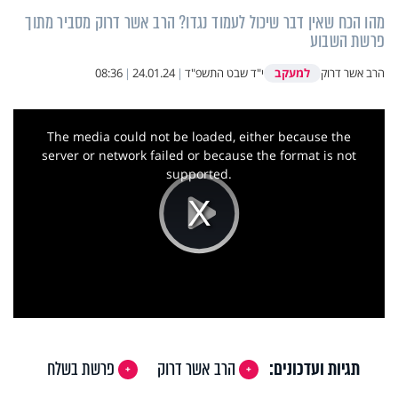
מהו הכח שאין דבר שיכול לעמוד נגדו? הרב אשר דרוק מסביר מתוך
פרשת השבוע
למעקב
הרב אשר דרוק
י"ד שבט התשפ"ד
|
24.01.24
|
08:36
This
is
a
The media could not be loaded, either because the
modal
window.
server or network failed or because the format is not
supported.
Play
Video
תגיות ועדכונים:
הרב אשר דרוק
פרשת בשלח