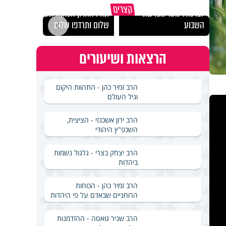
האם אפשר להפוך קללה
מכילי
קצרים
לברכה? מסר מפרשת
תהיו אהרון הכהן - תשכינו
במבחן
השבוע
שלום ותרדפו שלום
ואלתר
הרצאות ושיעורים
הרב זמיר כהן - התהוות היקום
וגיל העולם
הרב ירון אשכנזי - הציצית,
השכפ"ץ היהודי
הרב יצחק בצרי - גלגול נשמות
ביהדות
הרב זמיר כהן - הכוחות
הרוחניים שבאדם על פי היהדות
הרב שניר גואטה - ההזדמנות