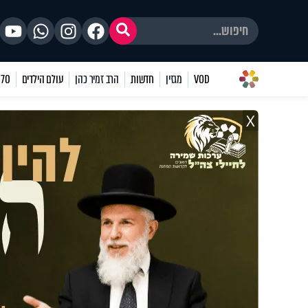
VOD
מגזין
חדשות
הרב זמיר כהן
עולם הילדים
70 שאלות
X