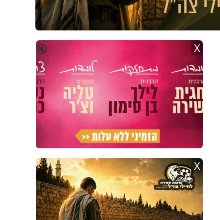
X
🔇
X