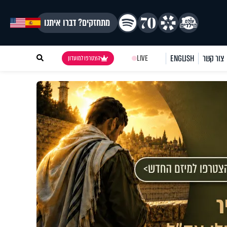
מתחזקים? דברו איתנו
צור קשר
ENGLISH
LIVE
הצטרפו למועדון