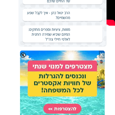
של החיים שלכם
הרב יגאל כהן - איך לקבל שפע
מהשמיים?
מזוזות, ציציות וספרים מחזקים:
המיזם שיביא שמירה רוחנית
לאלפי חיילי צה"ל
X
🔇