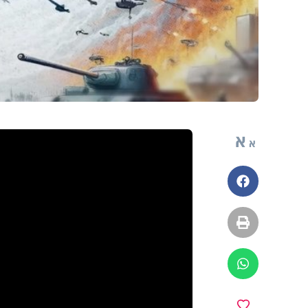
א
א
פייסבוק
הדפסה
ווטסאפ
מועדפים