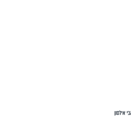
י אילסון