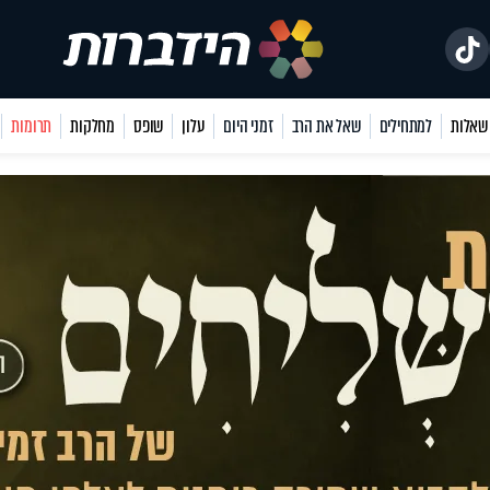
למתחילים
שאל את הרב
זמני היום
עלון
שופס
מחלקות
תרומות